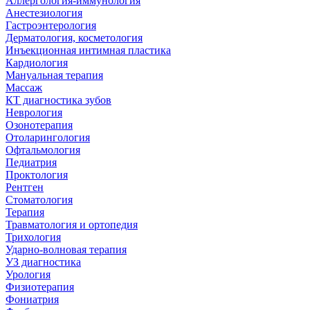
Аллергология-иммунология
Анестезиология
Гастроэнтерология
Дерматология, косметология
Инъекционная интимная пластика
Кардиология
Мануальная терапия
Массаж
КТ диагностика зубов
Неврология
Озонотерапия
Отоларингология
Офтальмология
Педиатрия
Проктология
Рентген
Стоматология
Терапия
Травматология и ортопедия
Трихология
Ударно-волновая терапия
УЗ диагностика
Урология
Физиотерапия
Фониатрия