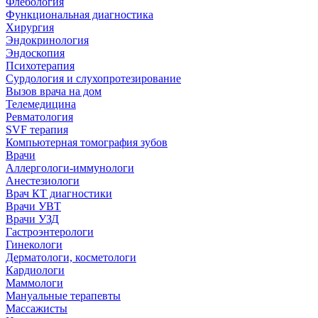
Флебология
Функциональная диагностика
Хирургия
Эндокринология
Эндоскопия
Психотерапия
Сурдология и слухопротезирование
Вызов врача на дом
Телемедицина
Ревматология
SVF терапия
Компьютерная томография зубов
Врачи
Аллергологи-иммунологи
Анестезиологи
Врач КТ диагностики
Врачи УВТ
Врачи УЗД
Гастроэнтерологи
Гинекологи
Дерматологи, косметологи
Кардиологи
Маммологи
Мануальные терапевты
Массажисты