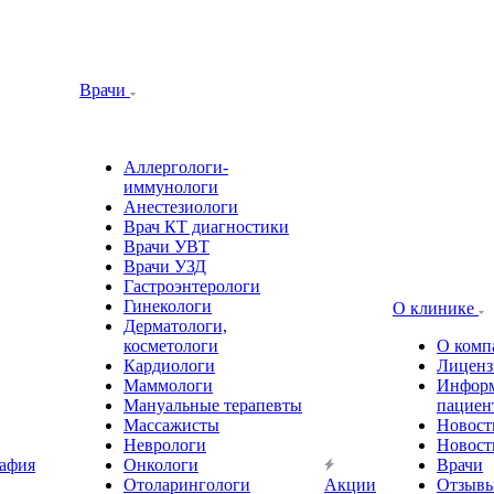
Врачи
Аллергологи-
иммунологи
Анестезиологи
Врач КТ диагностики
Врачи УВТ
Врачи УЗД
Гастроэнтерологи
Гинекологи
О клинике
Дерматологи,
косметологи
О комп
Кардиологи
Лиценз
Маммологи
Информ
Мануальные терапевты
пациен
Массажисты
Новост
Неврологи
Новост
афия
Онкологи
Врачи
Отоларингологи
Акции
Отзыв