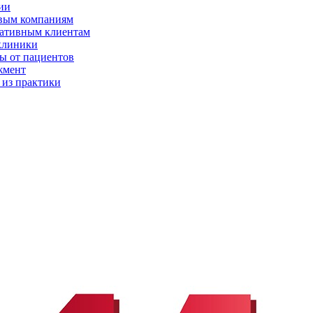
ии
вым компаниям
ативным клиентам
клиники
ы от пациентов
жмент
 из практики