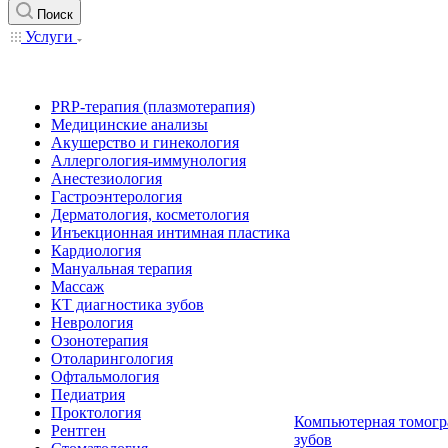
Поиск
Услуги
PRP-терапия (плазмотерапия)
Медицинские анализы
Акушерство и гинекология
Аллергология-иммунология
Анестезиология
Гастроэнтерология
Дерматология, косметология
Инъекционная интимная пластика
Кардиология
Мануальная терапия
Массаж
КТ диагностика зубов
Неврология
Озонотерапия
Отоларингология
Офтальмология
Педиатрия
Проктология
Компьютерная томогр
Рентген
зубов