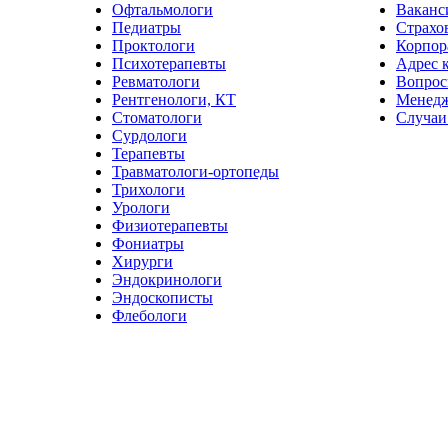
Офтальмологи
Ваканс
Педиатры
Страхо
Проктологи
Корпор
Психотерапевты
Адрес 
Ревматологи
Вопрос
Рентгенологи, КТ
Менед
Стоматологи
Случаи
Сурдологи
Терапевты
Травматологи-ортопеды
Трихологи
Урологи
Физиотерапевты
Фониатры
Хирурги
Эндокринологи
Эндоскописты
Флебологи