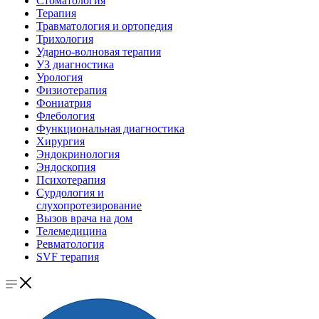
Стоматология
Терапия
Травматология и ортопедия
Трихология
Ударно-волновая терапия
УЗ диагностика
Урология
Физиотерапия
Фониатрия
Флебология
Функциональная диагностика
Хирургия
Эндокринология
Эндоскопия
Психотерапия
Сурдология и
слухопротезирование
Вызов врача на дом
Телемедицина
Ревматология
SVF терапия