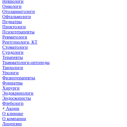
Неврологи
Онкологи
Отоларингологи
Офтальмологи
Педиатры
Проктологи
Психотерапевты
Ревматологи
Рентгенологи, КТ
Стоматологи
Сурдологи
Терапевты
Травматологи-ортопеды
Трихологи
Урологи
Физиотерапевты
Фониатры
Хирурги
Эндокринологи
Эндоскописты
Флебологи
Акции
О клинике
О компании
Лицензии