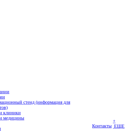
ании
ии
ационный стенд (информация для
тов)
и клиники
и медицины
+
Контакты
ЕЩЕ
ы