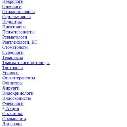
Неврологи
Онкологи
Отоларингологи
Офтальмологи
Педиатры
Проктологи
Психотерапевты
Ревматологи
Рентгенологи, КТ
Стоматологи
Сурдологи
Терапевты
Травматологи-ортопеды
Трихологи
Урологи
Физиотерапевты
Фониатры
Хирурги
Эндокринологи
Эндоскописты
Флебологи
Акции
О клинике
О компании
Лицензии