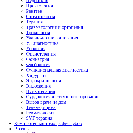
Педиатрия
Проктология
Рентген
Стоматология
Терапия
Травматология и ортопедия
Трихология
Ударно-волновая терапия
УЗ диагностика
Урология
Физиотерапия
Фониатрия
Флебология
Функциональная диагностика
Хирургия
Эндокринология
Эндоскопия
Психотерапия
Сурдология и слухопротезирование
Вызов врача на дом
Телемедицина
Ревматология
SVF терапия
Компьютерная томография зубов
Врачи