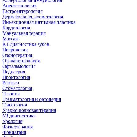
Аллергология-иммунология
Анестезиология
Гастроэнтерология
Дерматология, косметология
Инъекционная интимная пластика
Кардиология
Мануальная терапия
Массаж
КТ диагностика зубов
Неврология
Озонотерапия
Отоларингология
Офтальмология
Педиатрия
Проктология
Рентген
Стоматология
Терапия
Травматология и ортопедия
Трихология
Ударно-волновая терапия
УЗ диагностика
Урология
Физиотерапия
Фониатрия