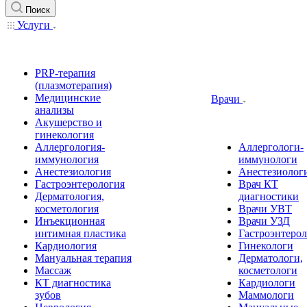
Поиск
Услуги
PRP-терапия
(плазмотерапия)
Медицинские
Врачи
анализы
Акушерство и
гинекология
Аллергология-
Аллергологи-
иммунология
иммунологи
Анестезиология
Анестезиолог
Гастроэнтерология
Врач КТ
Дерматология,
диагностики
косметология
Врачи УВТ
Инъекционная
Врачи УЗД
интимная пластика
Гастроэнтеро
Кардиология
Гинекологи
Мануальная терапия
Дерматологи,
Массаж
косметологи
КТ диагностика
Кардиологи
зубов
Маммологи