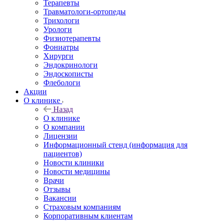
Терапевты
Травматологи-ортопеды
Трихологи
Урологи
Физиотерапевты
Фониатры
Хирурги
Эндокринологи
Эндоскописты
Флебологи
Акции
О клинике
Назад
О клинике
О компании
Лицензии
Информационный стенд (информация для
пациентов)
Новости клиники
Новости медицины
Врачи
Отзывы
Вакансии
Страховым компаниям
Корпоративным клиентам