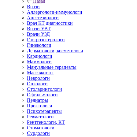
Назад
Врачи
Аллергологи-иммунологи
Анестезиологи
Врач КТ диагностики
Врачи УВТ
Врачи УЗД
Гастроэнтерологи
Гинекологи
Дерматологи, косметологи
Кардиологи
Маммологи
Мануальные терапевты
Массажисты
Неврологи
Онкологи
Отоларингологи
Офтальмологи
Педиатры
Проктологи
Психотерапевты
Ревматологи
Рентгенологи, КТ
Стоматологи
Сурдологи