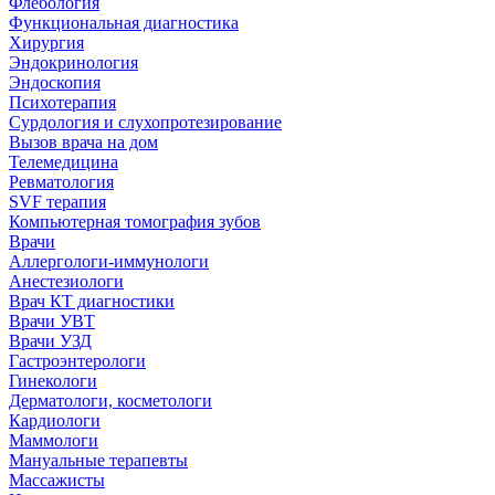
Флебология
Функциональная диагностика
Хирургия
Эндокринология
Эндоскопия
Психотерапия
Сурдология и слухопротезирование
Вызов врача на дом
Телемедицина
Ревматология
SVF терапия
Компьютерная томография зубов
Врачи
Аллергологи-иммунологи
Анестезиологи
Врач КТ диагностики
Врачи УВТ
Врачи УЗД
Гастроэнтерологи
Гинекологи
Дерматологи, косметологи
Кардиологи
Маммологи
Мануальные терапевты
Массажисты