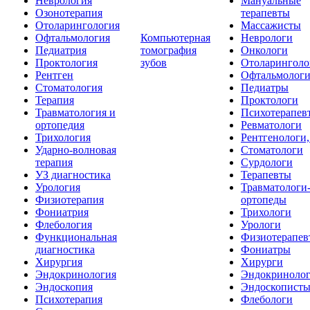
Неврология
Мануальные
Озонотерапия
терапевты
Отоларингология
Массажисты
Офтальмология
Компьютерная
Неврологи
Педиатрия
томография
Онкологи
Проктология
зубов
Отоларинголо
Рентген
Офтальмолог
Стоматология
Педиатры
Терапия
Проктологи
Травматология и
Психотерапев
ортопедия
Ревматологи
Трихология
Рентгенологи
Ударно-волновая
Стоматологи
терапия
Сурдологи
УЗ диагностика
Терапевты
Урология
Травматологи
Физиотерапия
ортопеды
Фониатрия
Трихологи
Флебология
Урологи
Функциональная
Физиотерапев
диагностика
Фониатры
Хирургия
Хирурги
Эндокринология
Эндокриноло
Эндоскопия
Эндоскопист
Психотерапия
Флебологи