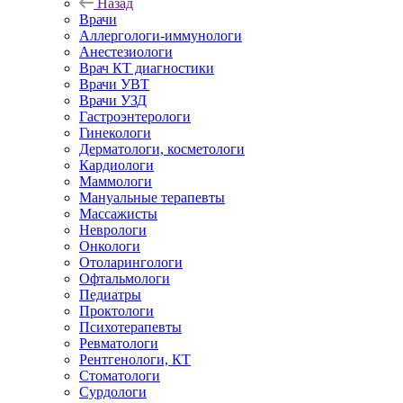
Назад
Врачи
Аллергологи-иммунологи
Анестезиологи
Врач КТ диагностики
Врачи УВТ
Врачи УЗД
Гастроэнтерологи
Гинекологи
Дерматологи, косметологи
Кардиологи
Маммологи
Мануальные терапевты
Массажисты
Неврологи
Онкологи
Отоларингологи
Офтальмологи
Педиатры
Проктологи
Психотерапевты
Ревматологи
Рентгенологи, КТ
Стоматологи
Сурдологи