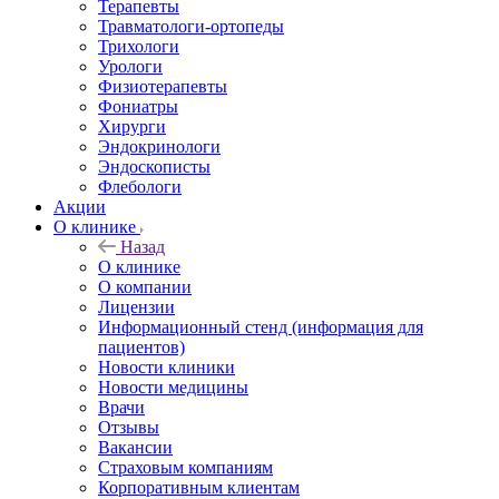
Терапевты
Травматологи-ортопеды
Трихологи
Урологи
Физиотерапевты
Фониатры
Хирурги
Эндокринологи
Эндоскописты
Флебологи
Акции
О клинике
Назад
О клинике
О компании
Лицензии
Информационный стенд (информация для
пациентов)
Новости клиники
Новости медицины
Врачи
Отзывы
Вакансии
Страховым компаниям
Корпоративным клиентам