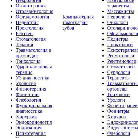
Неврология
Мануальные
Озонотерапия
терапевты
Отоларингология
Массажисты
Офтальмология
Компьютерная
Неврологи
Педиатрия
томография
Онкологи
Проктология
зубов
Отоларинголо
Рентген
Офтальмолог
Стоматология
Педиатры
Терапия
Проктологи
Травматология и
Психотерапев
ортопедия
Ревматологи
Трихология
Рентгенологи
Ударно-волновая
Стоматологи
терапия
Сурдологи
УЗ диагностика
Терапевты
Урология
Травматологи
Физиотерапия
ортопеды
Фониатрия
Трихологи
Флебология
Урологи
Функциональная
Физиотерапев
диагностика
Фониатры
Хирургия
Хирурги
Эндокринология
Эндокриноло
Эндоскопия
Эндоскопист
Психотерапия
Флебологи