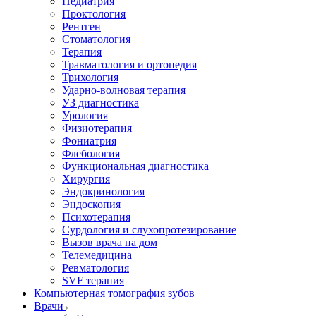
Педиатрия
Проктология
Рентген
Стоматология
Терапия
Травматология и ортопедия
Трихология
Ударно-волновая терапия
УЗ диагностика
Урология
Физиотерапия
Фониатрия
Флебология
Функциональная диагностика
Хирургия
Эндокринология
Эндоскопия
Психотерапия
Сурдология и слухопротезирование
Вызов врача на дом
Телемедицина
Ревматология
SVF терапия
Компьютерная томография зубов
Врачи