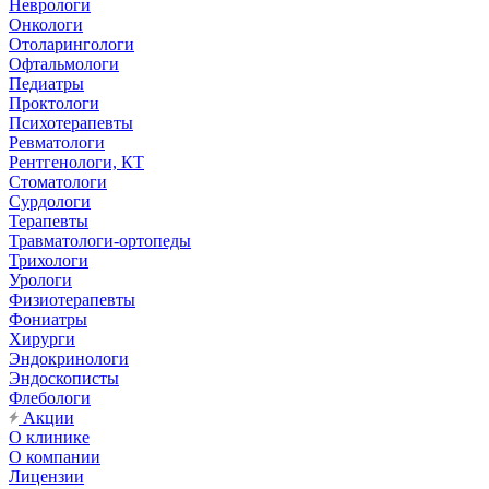
Неврологи
Онкологи
Отоларингологи
Офтальмологи
Педиатры
Проктологи
Психотерапевты
Ревматологи
Рентгенологи, КТ
Стоматологи
Сурдологи
Терапевты
Травматологи-ортопеды
Трихологи
Урологи
Физиотерапевты
Фониатры
Хирурги
Эндокринологи
Эндоскописты
Флебологи
Акции
О клинике
О компании
Лицензии