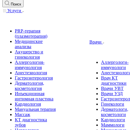
Поиск
Услуги
PRP-терапия
(плазмотерапия)
Медицинские
Врачи
анализы
Акушерство и
гинекология
Аллергология-
Аллергологи-
иммунология
иммунологи
Анестезиология
Анестезиолог
Гастроэнтерология
Врач КТ
Дерматология,
диагностики
косметология
Врачи УВТ
Инъекционная
Врачи УЗД
интимная пластика
Гастроэнтеро
Кардиология
Гинекологи
Мануальная терапия
Дерматологи,
Массаж
косметологи
КТ диагностика
Кардиологи
зубов
Маммологи