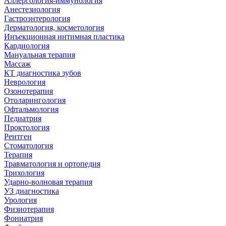
Аллергология-иммунология
Анестезиология
Гастроэнтерология
Дерматология, косметология
Инъекционная интимная пластика
Кардиология
Мануальная терапия
Массаж
КТ диагностика зубов
Неврология
Озонотерапия
Отоларингология
Офтальмология
Педиатрия
Проктология
Рентген
Стоматология
Терапия
Травматология и ортопедия
Трихология
Ударно-волновая терапия
УЗ диагностика
Урология
Физиотерапия
Фониатрия