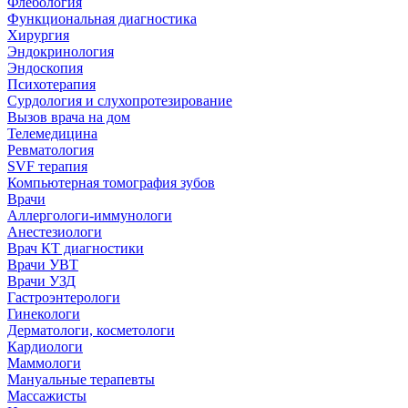
Флебология
Функциональная диагностика
Хирургия
Эндокринология
Эндоскопия
Психотерапия
Сурдология и слухопротезирование
Вызов врача на дом
Телемедицина
Ревматология
SVF терапия
Компьютерная томография зубов
Врачи
Аллергологи-иммунологи
Анестезиологи
Врач КТ диагностики
Врачи УВТ
Врачи УЗД
Гастроэнтерологи
Гинекологи
Дерматологи, косметологи
Кардиологи
Маммологи
Мануальные терапевты
Массажисты