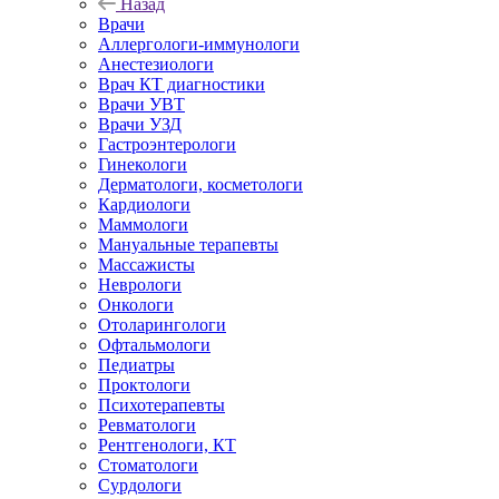
Назад
Врачи
Аллергологи-иммунологи
Анестезиологи
Врач КТ диагностики
Врачи УВТ
Врачи УЗД
Гастроэнтерологи
Гинекологи
Дерматологи, косметологи
Кардиологи
Маммологи
Мануальные терапевты
Массажисты
Неврологи
Онкологи
Отоларингологи
Офтальмологи
Педиатры
Проктологи
Психотерапевты
Ревматологи
Рентгенологи, КТ
Стоматологи
Сурдологи