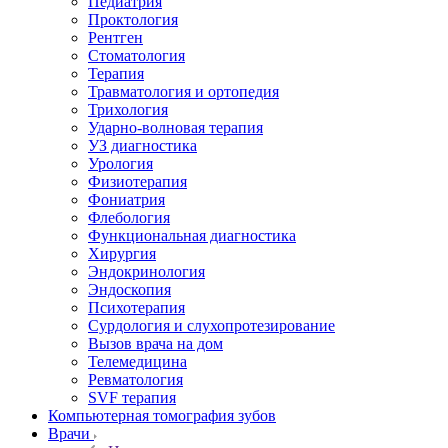
Педиатрия
Проктология
Рентген
Стоматология
Терапия
Травматология и ортопедия
Трихология
Ударно-волновая терапия
УЗ диагностика
Урология
Физиотерапия
Фониатрия
Флебология
Функциональная диагностика
Хирургия
Эндокринология
Эндоскопия
Психотерапия
Сурдология и слухопротезирование
Вызов врача на дом
Телемедицина
Ревматология
SVF терапия
Компьютерная томография зубов
Врачи