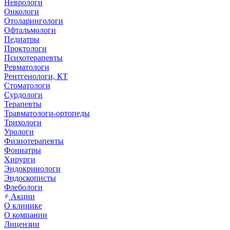
Неврологи
Онкологи
Отоларингологи
Офтальмологи
Педиатры
Проктологи
Психотерапевты
Ревматологи
Рентгенологи, КТ
Стоматологи
Сурдологи
Терапевты
Травматологи-ортопеды
Трихологи
Урологи
Физиотерапевты
Фониатры
Хирурги
Эндокринологи
Эндоскописты
Флебологи
Акции
О клинике
О компании
Лицензии