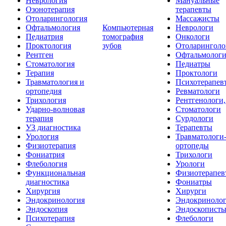
Неврология
Мануальные
Озонотерапия
терапевты
Отоларингология
Массажисты
Офтальмология
Компьютерная
Неврологи
Педиатрия
томография
Онкологи
Проктология
зубов
Отоларинголо
Рентген
Офтальмолог
Стоматология
Педиатры
Терапия
Проктологи
Травматология и
Психотерапев
ортопедия
Ревматологи
Трихология
Рентгенологи
Ударно-волновая
Стоматологи
терапия
Сурдологи
УЗ диагностика
Терапевты
Урология
Травматологи
Физиотерапия
ортопеды
Фониатрия
Трихологи
Флебология
Урологи
Функциональная
Физиотерапев
диагностика
Фониатры
Хирургия
Хирурги
Эндокринология
Эндокриноло
Эндоскопия
Эндоскопист
Психотерапия
Флебологи