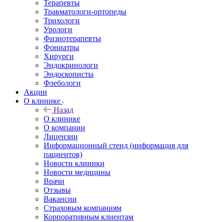
Терапевты
Травматологи-ортопеды
Трихологи
Урологи
Физиотерапевты
Фониатры
Хирурги
Эндокринологи
Эндоскописты
Флебологи
Акции
О клинике
Назад
О клинике
О компании
Лицензии
Информационный стенд (информация для
пациентов)
Новости клиники
Новости медицины
Врачи
Отзывы
Вакансии
Страховым компаниям
Корпоративным клиентам