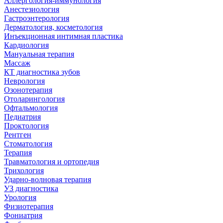
Аллергология-иммунология
Анестезиология
Гастроэнтерология
Дерматология, косметология
Инъекционная интимная пластика
Кардиология
Мануальная терапия
Массаж
КТ диагностика зубов
Неврология
Озонотерапия
Отоларингология
Офтальмология
Педиатрия
Проктология
Рентген
Стоматология
Терапия
Травматология и ортопедия
Трихология
Ударно-волновая терапия
УЗ диагностика
Урология
Физиотерапия
Фониатрия