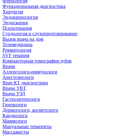
Флебология
Функциональная диагностика
Хирургия
Эндокринология
Эндоскопия
Психотерапия
Сурдология и слухопротезирование
Вызов врача на дом
Телемедицина
Ревматология
SVF терапия
Компьютерная томография зубов
Врачи
Аллергологи-иммунологи
Анестезиологи
Врач КТ диагностики
Врачи УВТ
Врачи УЗД
Гастроэнтерологи
Гинекологи
Дерматологи, косметологи
Кардиологи
Маммологи
Мануальные терапевты
Массажисты