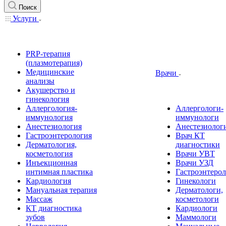
Поиск
Услуги
PRP-терапия
(плазмотерапия)
Медицинские
Врачи
анализы
Акушерство и
гинекология
Аллергология-
Аллергологи-
иммунология
иммунологи
Анестезиология
Анестезиолог
Гастроэнтерология
Врач КТ
Дерматология,
диагностики
косметология
Врачи УВТ
Инъекционная
Врачи УЗД
интимная пластика
Гастроэнтеро
Кардиология
Гинекологи
Мануальная терапия
Дерматологи,
Массаж
косметологи
КТ диагностика
Кардиологи
зубов
Маммологи