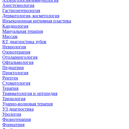
Аллергология-иммунология
Анестезиология
Гастроэнтерология
Дерматология, косметология
Инъекционная интимная пластика
Кардиология
Мануальная терапия
Массаж
КТ диагностика зубов
Неврология
Озонотерапия
Отоларингология
Офтальмология
Педиатрия
Проктология
Рентген
Стоматология
Терапия
Травматология и ортопедия
Трихология
Ударно-волновая терапия
УЗ диагностика
Урология
Физиотерапия
Фониатрия