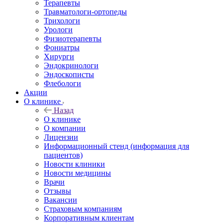
Терапевты
Травматологи-ортопеды
Трихологи
Урологи
Физиотерапевты
Фониатры
Хирурги
Эндокринологи
Эндоскописты
Флебологи
Акции
О клинике
Назад
О клинике
О компании
Лицензии
Информационный стенд (информация для
пациентов)
Новости клиники
Новости медицины
Врачи
Отзывы
Вакансии
Страховым компаниям
Корпоративным клиентам