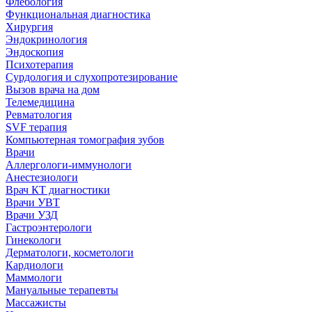
Флебология
Функциональная диагностика
Хирургия
Эндокринология
Эндоскопия
Психотерапия
Сурдология и слухопротезирование
Вызов врача на дом
Телемедицина
Ревматология
SVF терапия
Компьютерная томография зубов
Врачи
Аллергологи-иммунологи
Анестезиологи
Врач КТ диагностики
Врачи УВТ
Врачи УЗД
Гастроэнтерологи
Гинекологи
Дерматологи, косметологи
Кардиологи
Маммологи
Мануальные терапевты
Массажисты