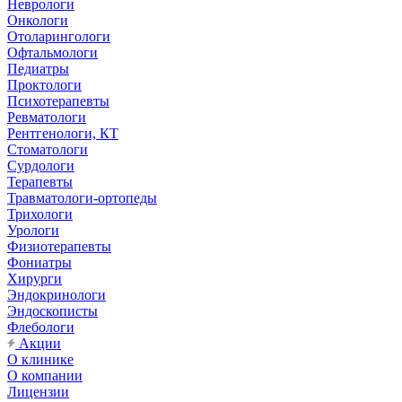
Неврологи
Онкологи
Отоларингологи
Офтальмологи
Педиатры
Проктологи
Психотерапевты
Ревматологи
Рентгенологи, КТ
Стоматологи
Сурдологи
Терапевты
Травматологи-ортопеды
Трихологи
Урологи
Физиотерапевты
Фониатры
Хирурги
Эндокринологи
Эндоскописты
Флебологи
Акции
О клинике
О компании
Лицензии