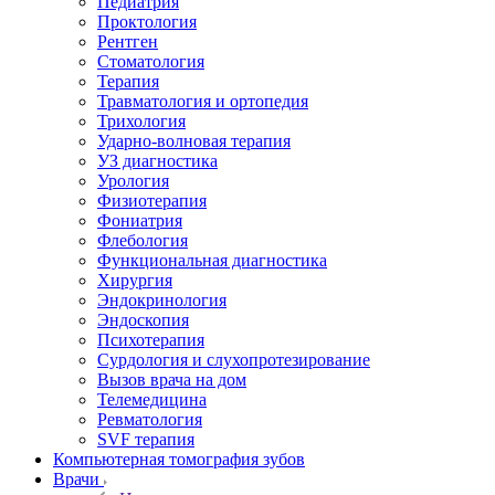
Педиатрия
Проктология
Рентген
Стоматология
Терапия
Травматология и ортопедия
Трихология
Ударно-волновая терапия
УЗ диагностика
Урология
Физиотерапия
Фониатрия
Флебология
Функциональная диагностика
Хирургия
Эндокринология
Эндоскопия
Психотерапия
Сурдология и слухопротезирование
Вызов врача на дом
Телемедицина
Ревматология
SVF терапия
Компьютерная томография зубов
Врачи