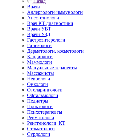
Назад
Врачи
Аллергологи-иммунологи
Анестезиологи
Врач КТ диагностики
Врачи УВТ
Врачи УЗД
Гастроэнтерологи
Гинекологи
Дерматологи, косметологи
Кардиологи
Маммологи
Мануальные терапевты
Массажисты
Неврологи
Онкологи
Отоларингологи
Офтальмологи
Педиатры
Проктологи
Психотерапевты
Ревматологи
Рентгенологи, КТ
Стоматологи
Сурдологи