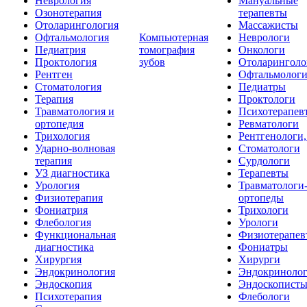
Неврология
Мануальные
Озонотерапия
терапевты
Отоларингология
Массажисты
Офтальмология
Компьютерная
Неврологи
Педиатрия
томография
Онкологи
Проктология
зубов
Отоларинголо
Рентген
Офтальмолог
Стоматология
Педиатры
Терапия
Проктологи
Травматология и
Психотерапев
ортопедия
Ревматологи
Трихология
Рентгенологи
Ударно-волновая
Стоматологи
терапия
Сурдологи
УЗ диагностика
Терапевты
Урология
Травматологи
Физиотерапия
ортопеды
Фониатрия
Трихологи
Флебология
Урологи
Функциональная
Физиотерапев
диагностика
Фониатры
Хирургия
Хирурги
Эндокринология
Эндокриноло
Эндоскопия
Эндоскопист
Психотерапия
Флебологи