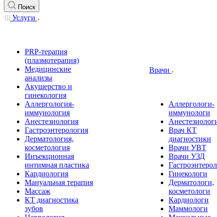
Поиск
Услуги
PRP-терапия
(плазмотерапия)
Медицинские
Врачи
анализы
Акушерство и
гинекология
Аллергология-
Аллергологи-
иммунология
иммунологи
Анестезиология
Анестезиолог
Гастроэнтерология
Врач КТ
Дерматология,
диагностики
косметология
Врачи УВТ
Инъекционная
Врачи УЗД
интимная пластика
Гастроэнтеро
Кардиология
Гинекологи
Мануальная терапия
Дерматологи,
Массаж
косметологи
КТ диагностика
Кардиологи
зубов
Маммологи