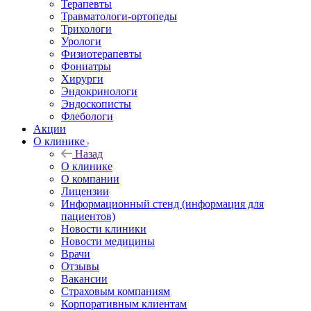
Терапевты
Травматологи-ортопеды
Трихологи
Урологи
Физиотерапевты
Фониатры
Хирурги
Эндокринологи
Эндоскописты
Флебологи
Акции
О клинике
Назад
О клинике
О компании
Лицензии
Информационный стенд (информация для
пациентов)
Новости клиники
Новости медицины
Врачи
Отзывы
Вакансии
Страховым компаниям
Корпоративным клиентам