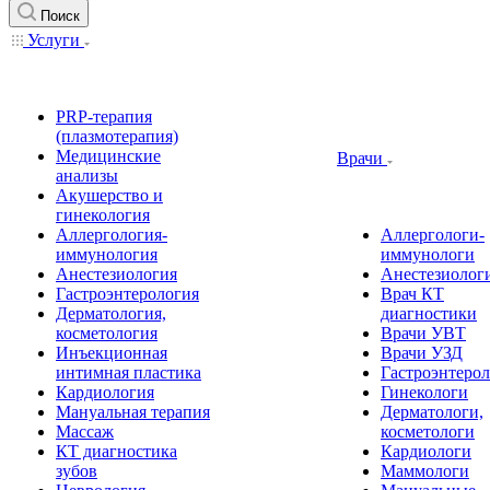
Поиск
Услуги
PRP-терапия
(плазмотерапия)
Медицинские
Врачи
анализы
Акушерство и
гинекология
Аллергология-
Аллергологи-
иммунология
иммунологи
Анестезиология
Анестезиолог
Гастроэнтерология
Врач КТ
Дерматология,
диагностики
косметология
Врачи УВТ
Инъекционная
Врачи УЗД
интимная пластика
Гастроэнтеро
Кардиология
Гинекологи
Мануальная терапия
Дерматологи,
Массаж
косметологи
КТ диагностика
Кардиологи
зубов
Маммологи