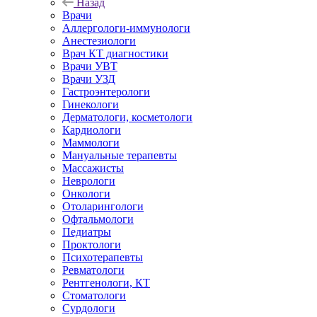
Назад
Врачи
Аллергологи-иммунологи
Анестезиологи
Врач КТ диагностики
Врачи УВТ
Врачи УЗД
Гастроэнтерологи
Гинекологи
Дерматологи, косметологи
Кардиологи
Маммологи
Мануальные терапевты
Массажисты
Неврологи
Онкологи
Отоларингологи
Офтальмологи
Педиатры
Проктологи
Психотерапевты
Ревматологи
Рентгенологи, КТ
Стоматологи
Сурдологи