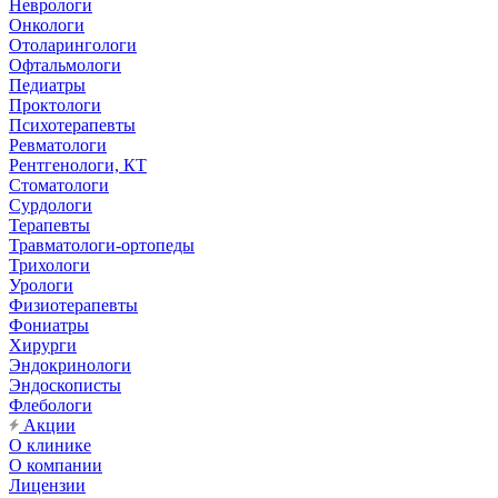
Неврологи
Онкологи
Отоларингологи
Офтальмологи
Педиатры
Проктологи
Психотерапевты
Ревматологи
Рентгенологи, КТ
Стоматологи
Сурдологи
Терапевты
Травматологи-ортопеды
Трихологи
Урологи
Физиотерапевты
Фониатры
Хирурги
Эндокринологи
Эндоскописты
Флебологи
Акции
О клинике
О компании
Лицензии