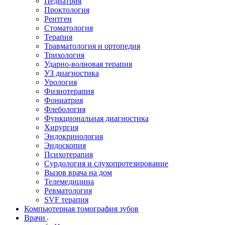
Педиатрия
Проктология
Рентген
Стоматология
Терапия
Травматология и ортопедия
Трихология
Ударно-волновая терапия
УЗ диагностика
Урология
Физиотерапия
Фониатрия
Флебология
Функциональная диагностика
Хирургия
Эндокринология
Эндоскопия
Психотерапия
Сурдология и слухопротезирование
Вызов врача на дом
Телемедицина
Ревматология
SVF терапия
Компьютерная томография зубов
Врачи