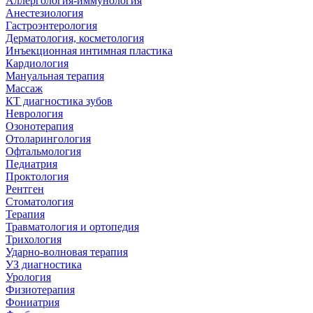
Аллергология-иммунология
Анестезиология
Гастроэнтерология
Дерматология, косметология
Инъекционная интимная пластика
Кардиология
Мануальная терапия
Массаж
КТ диагностика зубов
Неврология
Озонотерапия
Отоларингология
Офтальмология
Педиатрия
Проктология
Рентген
Стоматология
Терапия
Травматология и ортопедия
Трихология
Ударно-волновая терапия
УЗ диагностика
Урология
Физиотерапия
Фониатрия