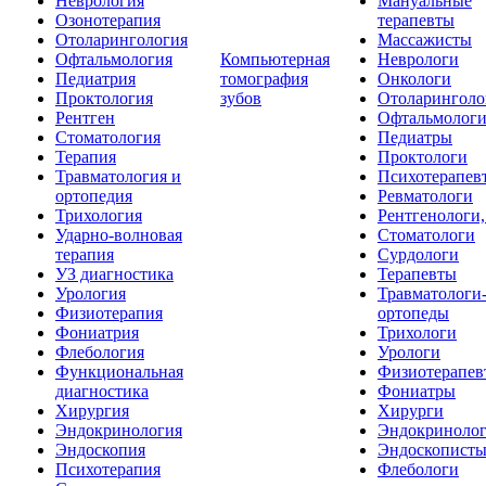
Неврология
Мануальные
Озонотерапия
терапевты
Отоларингология
Массажисты
Офтальмология
Компьютерная
Неврологи
Педиатрия
томография
Онкологи
Проктология
зубов
Отоларинголо
Рентген
Офтальмолог
Стоматология
Педиатры
Терапия
Проктологи
Травматология и
Психотерапев
ортопедия
Ревматологи
Трихология
Рентгенологи
Ударно-волновая
Стоматологи
терапия
Сурдологи
УЗ диагностика
Терапевты
Урология
Травматологи
Физиотерапия
ортопеды
Фониатрия
Трихологи
Флебология
Урологи
Функциональная
Физиотерапев
диагностика
Фониатры
Хирургия
Хирурги
Эндокринология
Эндокриноло
Эндоскопия
Эндоскопист
Психотерапия
Флебологи