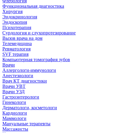
Флебология
Функциональная диагностика
Хирургия
Эндокринология
Эндоскопия
Психотерапия
Сурдология и слухопротезирование
Вызов врача на дом
Телемедицина
Ревматология
SVF терапия
Компьютерная томография зубов
Врачи
Аллергологи-иммунологи
Анестезиологи
Врач КТ диагностики
Врачи УВТ
Врачи УЗД
Гастроэнтерологи
Гинекологи
Дерматологи, косметологи
Кардиологи
Маммологи
Мануальные терапевты
Массажисты