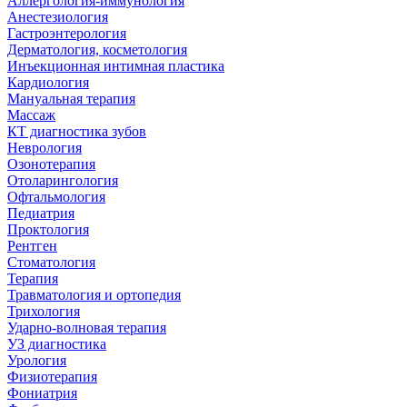
Аллергология-иммунология
Анестезиология
Гастроэнтерология
Дерматология, косметология
Инъекционная интимная пластика
Кардиология
Мануальная терапия
Массаж
КТ диагностика зубов
Неврология
Озонотерапия
Отоларингология
Офтальмология
Педиатрия
Проктология
Рентген
Стоматология
Терапия
Травматология и ортопедия
Трихология
Ударно-волновая терапия
УЗ диагностика
Урология
Физиотерапия
Фониатрия