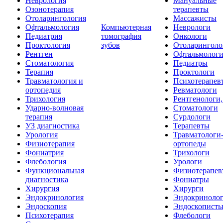
Неврология
Мануальные
Озонотерапия
терапевты
Отоларингология
Массажисты
Офтальмология
Компьютерная
Неврологи
Педиатрия
томография
Онкологи
Проктология
зубов
Отоларинголо
Рентген
Офтальмолог
Стоматология
Педиатры
Терапия
Проктологи
Травматология и
Психотерапев
ортопедия
Ревматологи
Трихология
Рентгенологи
Ударно-волновая
Стоматологи
терапия
Сурдологи
УЗ диагностика
Терапевты
Урология
Травматологи
Физиотерапия
ортопеды
Фониатрия
Трихологи
Флебология
Урологи
Функциональная
Физиотерапев
диагностика
Фониатры
Хирургия
Хирурги
Эндокринология
Эндокриноло
Эндоскопия
Эндоскопист
Психотерапия
Флебологи