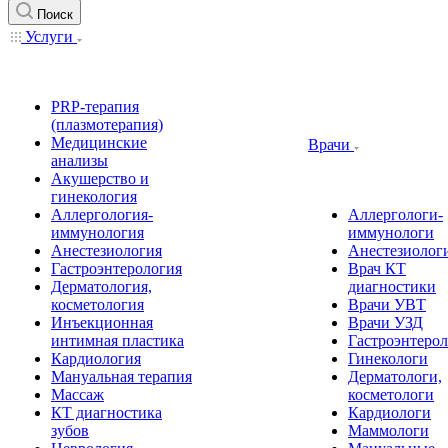
Поиск
Услуги
PRP-терапия
(плазмотерапия)
Медицинские
Врачи
анализы
Акушерство и
гинекология
Аллергология-
Аллергологи-
иммунология
иммунологи
Анестезиология
Анестезиолог
Гастроэнтерология
Врач КТ
Дерматология,
диагностики
косметология
Врачи УВТ
Инъекционная
Врачи УЗД
интимная пластика
Гастроэнтеро
Кардиология
Гинекологи
Мануальная терапия
Дерматологи,
Массаж
косметологи
КТ диагностика
Кардиологи
зубов
Маммологи