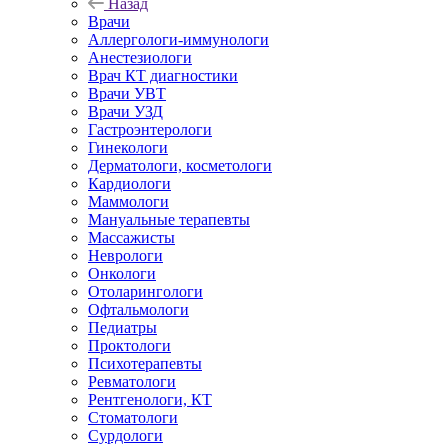
Назад
Врачи
Аллергологи-иммунологи
Анестезиологи
Врач КТ диагностики
Врачи УВТ
Врачи УЗД
Гастроэнтерологи
Гинекологи
Дерматологи, косметологи
Кардиологи
Маммологи
Мануальные терапевты
Массажисты
Неврологи
Онкологи
Отоларингологи
Офтальмологи
Педиатры
Проктологи
Психотерапевты
Ревматологи
Рентгенологи, КТ
Стоматологи
Сурдологи