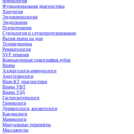
Флебология
Функциональная диагностика
Хирургия
Эндокринология
Эндоскопия
Психотерапия
Сурдология и слухопротезирование
Вызов врача на дом
Телемедицина
Ревматология
SVF терапия
Компьютерная томография зубов
Врачи
Аллергологи-иммунологи
Анестезиологи
Врач КТ диагностики
Врачи УВТ
Врачи УЗД
Гастроэнтерологи
Гинекологи
Дерматологи, косметологи
Кардиологи
Маммологи
Мануальные терапевты
Массажисты