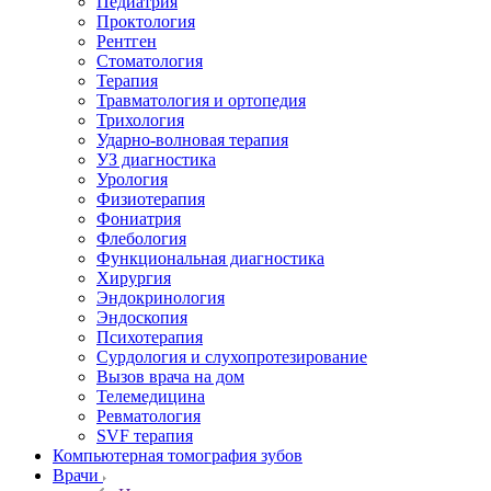
Педиатрия
Проктология
Рентген
Стоматология
Терапия
Травматология и ортопедия
Трихология
Ударно-волновая терапия
УЗ диагностика
Урология
Физиотерапия
Фониатрия
Флебология
Функциональная диагностика
Хирургия
Эндокринология
Эндоскопия
Психотерапия
Сурдология и слухопротезирование
Вызов врача на дом
Телемедицина
Ревматология
SVF терапия
Компьютерная томография зубов
Врачи