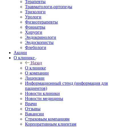
Терапевты
Травматологи-ортопеды
Трихологи
Урологи
Физиотерапевты
Фониатры
Хирурги
Эндокринологи
Эндоскописты
Флебологи
Акции
О клинике
Назад
О клинике
О компании
Лицензии
Информационный стенд (информация для
пациентов)
Новости клиники
Новости медицины
Врачи
Отзывы
Вакансии
Страховым компаниям
Корпоративным клиентам