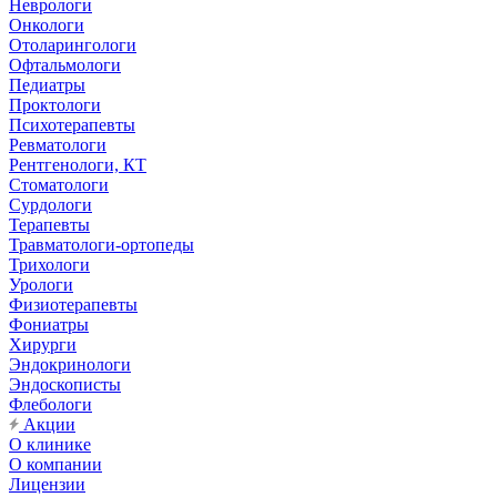
Неврологи
Онкологи
Отоларингологи
Офтальмологи
Педиатры
Проктологи
Психотерапевты
Ревматологи
Рентгенологи, КТ
Стоматологи
Сурдологи
Терапевты
Травматологи-ортопеды
Трихологи
Урологи
Физиотерапевты
Фониатры
Хирурги
Эндокринологи
Эндоскописты
Флебологи
Акции
О клинике
О компании
Лицензии