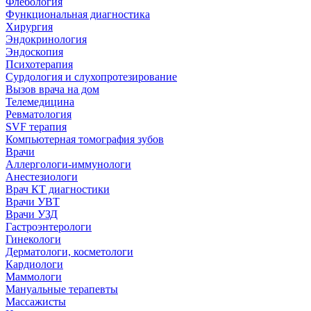
Флебология
Функциональная диагностика
Хирургия
Эндокринология
Эндоскопия
Психотерапия
Сурдология и слухопротезирование
Вызов врача на дом
Телемедицина
Ревматология
SVF терапия
Компьютерная томография зубов
Врачи
Аллергологи-иммунологи
Анестезиологи
Врач КТ диагностики
Врачи УВТ
Врачи УЗД
Гастроэнтерологи
Гинекологи
Дерматологи, косметологи
Кардиологи
Маммологи
Мануальные терапевты
Массажисты