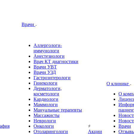
Врачи
Аллергологи-
иммунологи
Анестезиологи
Врач КТ диагностики
Врачи УВТ
Врачи УЗД
Гастроэнтерологи
Гинекологи
О клинике
Дерматологи,
косметологи
О комп
Кардиологи
Лиценз
Маммологи
Информ
Мануальные терапевты
пациен
Массажисты
Новост
Неврологи
Новост
афия
Онкологи
Врачи
Отоларингологи
Акции
Отзыв