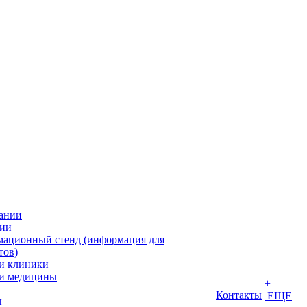
ании
ии
ационный стенд (информация для
тов)
и клиники
и медицины
+
Контакты
ЕЩЕ
ы