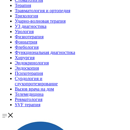
Стоматология
Терапия
Травматология и ортопедия
Трихология
Ударно-волновая терапия
УЗ диагностика
Урология
Физиотерапия
Фониатрия
Флебология
Функциональная диагностика
Хирургия
Эндокринология
Эндоскопия
Психотерапия
Сурдология и
слухопротезирование
Вызов врача на дом
Телемедицина
Ревматология
SVF терапия