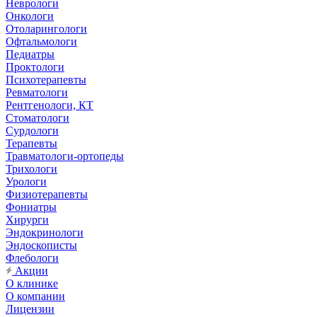
Неврологи
Онкологи
Отоларингологи
Офтальмологи
Педиатры
Проктологи
Психотерапевты
Ревматологи
Рентгенологи, КТ
Стоматологи
Сурдологи
Терапевты
Травматологи-ортопеды
Трихологи
Урологи
Физиотерапевты
Фониатры
Хирурги
Эндокринологи
Эндоскописты
Флебологи
Акции
О клинике
О компании
Лицензии