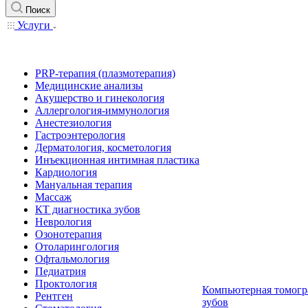
Поиск
Услуги
PRP-терапия (плазмотерапия)
Медицинские анализы
Акушерство и гинекология
Аллергология-иммунология
Анестезиология
Гастроэнтерология
Дерматология, косметология
Инъекционная интимная пластика
Кардиология
Мануальная терапия
Массаж
КТ диагностика зубов
Неврология
Озонотерапия
Отоларингология
Офтальмология
Педиатрия
Проктология
Компьютерная томогр
Рентген
зубов