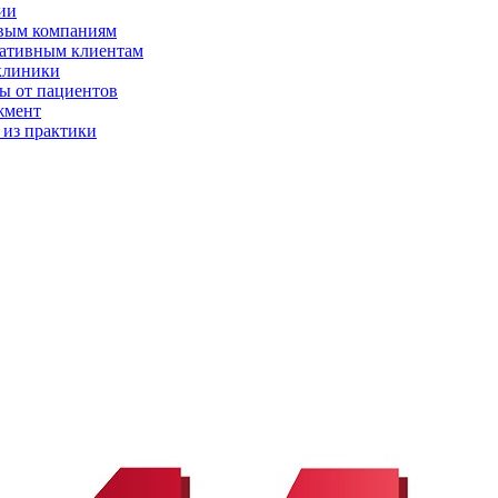
ии
вым компаниям
ативным клиентам
клиники
ы от пациентов
жмент
 из практики