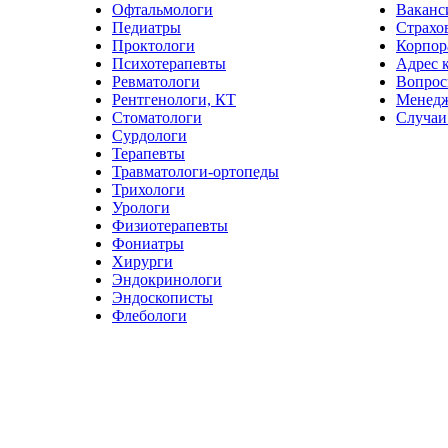
Офтальмологи
Ваканс
Педиатры
Страхо
Проктологи
Корпор
Психотерапевты
Адрес 
Ревматологи
Вопрос
Рентгенологи, КТ
Менед
Стоматологи
Случаи
Сурдологи
Терапевты
Травматологи-ортопеды
Трихологи
Урологи
Физиотерапевты
Фониатры
Хирурги
Эндокринологи
Эндоскописты
Флебологи