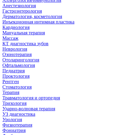
Аллергология-иммунология
Анестезиология
Гастроэнтерология
Дерматология, косметология
Инъекционная интимная пластика
Кардиология
Мануальная терапия
Массаж
КТ диагностика зубов
Неврология
Озонотерапия
Отоларингология
Офтальмология
Педиатрия
Проктология
Рентген
Стоматология
Терапия
Травматология и ортопедия
Трихология
Ударно-волновая терапия
УЗ диагностика
Урология
Физиотерапия
Фониатрия