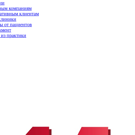
ии
вым компаниям
ативным клиентам
клиники
ы от пациентов
жмент
 из практики