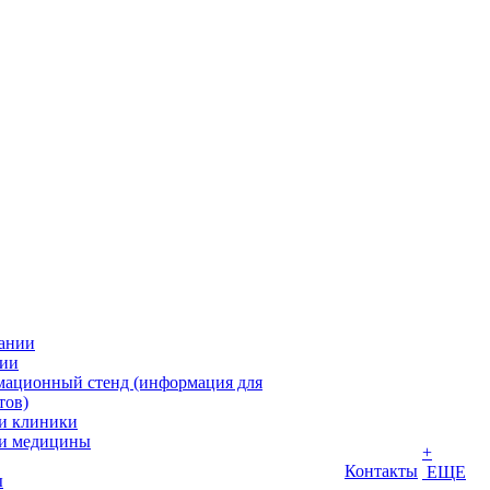
ании
ии
ационный стенд (информация для
тов)
и клиники
и медицины
+
Контакты
ЕЩЕ
ы