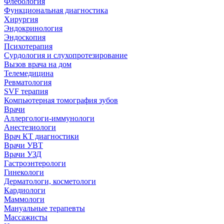
Флебология
Функциональная диагностика
Хирургия
Эндокринология
Эндоскопия
Психотерапия
Сурдология и слухопротезирование
Вызов врача на дом
Телемедицина
Ревматология
SVF терапия
Компьютерная томография зубов
Врачи
Аллергологи-иммунологи
Анестезиологи
Врач КТ диагностики
Врачи УВТ
Врачи УЗД
Гастроэнтерологи
Гинекологи
Дерматологи, косметологи
Кардиологи
Маммологи
Мануальные терапевты
Массажисты