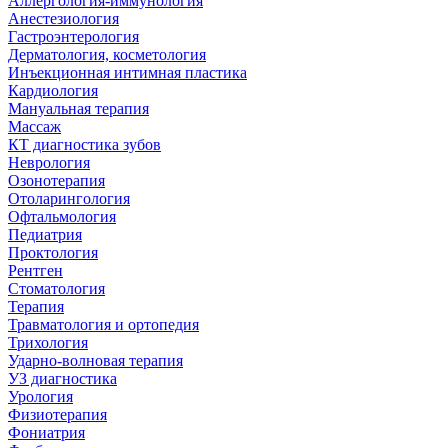
Аллергология-иммунология
Анестезиология
Гастроэнтерология
Дерматология, косметология
Инъекционная интимная пластика
Кардиология
Мануальная терапия
Массаж
КТ диагностика зубов
Неврология
Озонотерапия
Отоларингология
Офтальмология
Педиатрия
Проктология
Рентген
Стоматология
Терапия
Травматология и ортопедия
Трихология
Ударно-волновая терапия
УЗ диагностика
Урология
Физиотерапия
Фониатрия