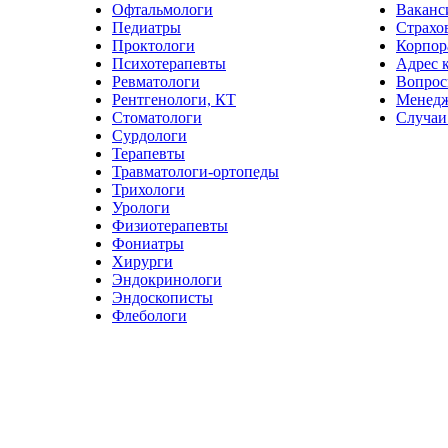
Офтальмологи
Ваканс
Педиатры
Страхо
Проктологи
Корпор
Психотерапевты
Адрес 
Ревматологи
Вопрос
Рентгенологи, КТ
Менед
Стоматологи
Случаи
Сурдологи
Терапевты
Травматологи-ортопеды
Трихологи
Урологи
Физиотерапевты
Фониатры
Хирурги
Эндокринологи
Эндоскописты
Флебологи