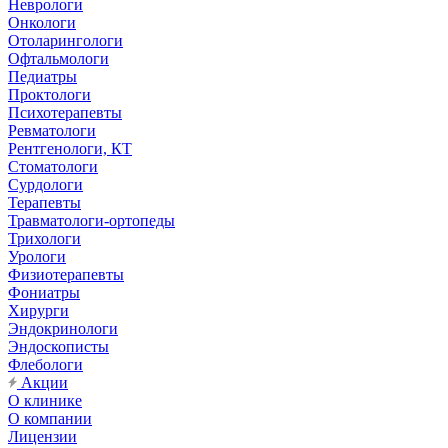
Неврологи
Онкологи
Отоларингологи
Офтальмологи
Педиатры
Проктологи
Психотерапевты
Ревматологи
Рентгенологи, КТ
Стоматологи
Сурдологи
Терапевты
Травматологи-ортопеды
Трихологи
Урологи
Физиотерапевты
Фониатры
Хирурги
Эндокринологи
Эндоскописты
Флебологи
Акции
О клинике
О компании
Лицензии