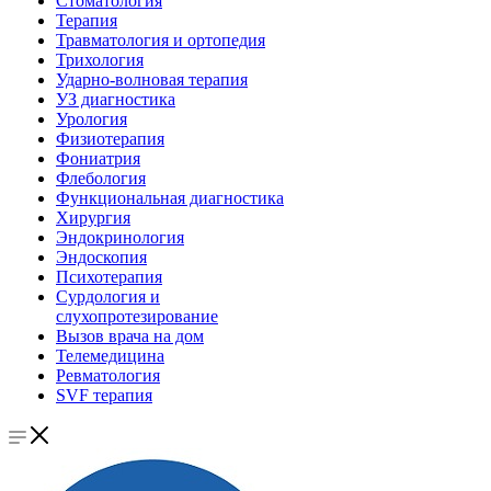
Стоматология
Терапия
Травматология и ортопедия
Трихология
Ударно-волновая терапия
УЗ диагностика
Урология
Физиотерапия
Фониатрия
Флебология
Функциональная диагностика
Хирургия
Эндокринология
Эндоскопия
Психотерапия
Сурдология и
слухопротезирование
Вызов врача на дом
Телемедицина
Ревматология
SVF терапия