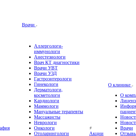
Врачи
Аллергологи-
иммунологи
Анестезиологи
Врач КТ диагностики
Врачи УВТ
Врачи УЗД
Гастроэнтерологи
Гинекологи
О клинике
Дерматологи,
косметологи
О комп
Кардиологи
Лиценз
Маммологи
Информ
Мануальные терапевты
пациен
Массажисты
Новост
Неврологи
Новост
афия
Онкологи
Врачи
Отоларингологи
Акции
Отзыв