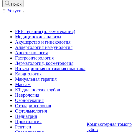
Поиск
Услуги
PRP-терапия (плазмотерапия)
Медицинские анализы
Акушерство и гинекология
Аллергология-иммунология
Анестезиология
Гастроэнтерология
Дерматология, косметология
Инъекционная интимная пластика
Кардиология
Мануальная терапия
Массаж
КТ диагностика зубов
Неврология
Озонотерапия
Отоларингология
Офтальмология
Педиатрия
Проктология
Компьютерная томогр
Рентген
зубов