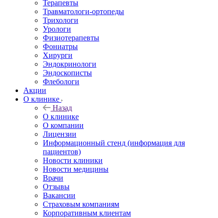
Терапевты
Травматологи-ортопеды
Трихологи
Урологи
Физиотерапевты
Фониатры
Хирурги
Эндокринологи
Эндоскописты
Флебологи
Акции
О клинике
Назад
О клинике
О компании
Лицензии
Информационный стенд (информация для
пациентов)
Новости клиники
Новости медицины
Врачи
Отзывы
Вакансии
Страховым компаниям
Корпоративным клиентам