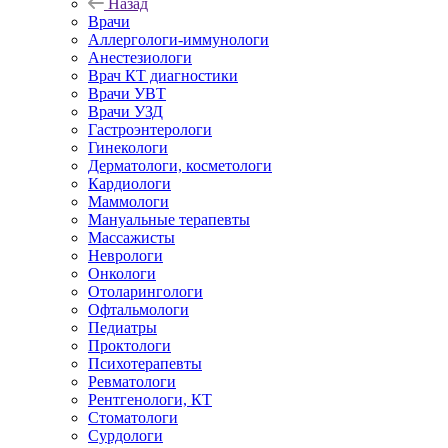
Назад
Врачи
Аллергологи-иммунологи
Анестезиологи
Врач КТ диагностики
Врачи УВТ
Врачи УЗД
Гастроэнтерологи
Гинекологи
Дерматологи, косметологи
Кардиологи
Маммологи
Мануальные терапевты
Массажисты
Неврологи
Онкологи
Отоларингологи
Офтальмологи
Педиатры
Проктологи
Психотерапевты
Ревматологи
Рентгенологи, КТ
Стоматологи
Сурдологи