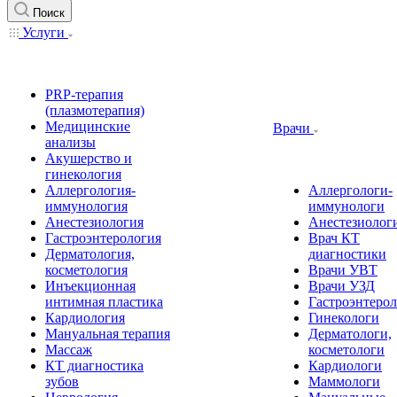
Поиск
Услуги
PRP-терапия
(плазмотерапия)
Медицинские
Врачи
анализы
Акушерство и
гинекология
Аллергология-
Аллергологи-
иммунология
иммунологи
Анестезиология
Анестезиолог
Гастроэнтерология
Врач КТ
Дерматология,
диагностики
косметология
Врачи УВТ
Инъекционная
Врачи УЗД
интимная пластика
Гастроэнтеро
Кардиология
Гинекологи
Мануальная терапия
Дерматологи,
Массаж
косметологи
КТ диагностика
Кардиологи
зубов
Маммологи