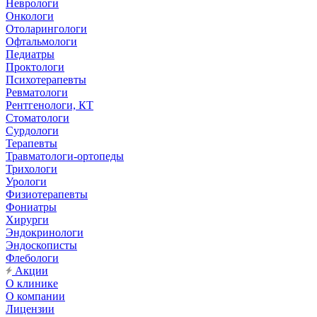
Неврологи
Онкологи
Отоларингологи
Офтальмологи
Педиатры
Проктологи
Психотерапевты
Ревматологи
Рентгенологи, КТ
Стоматологи
Сурдологи
Терапевты
Травматологи-ортопеды
Трихологи
Урологи
Физиотерапевты
Фониатры
Хирурги
Эндокринологи
Эндоскописты
Флебологи
Акции
О клинике
О компании
Лицензии