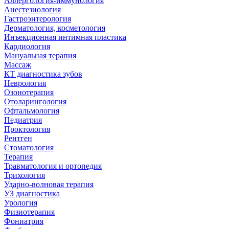
Аллергология-иммунология
Анестезиология
Гастроэнтерология
Дерматология, косметология
Инъекционная интимная пластика
Кардиология
Мануальная терапия
Массаж
КТ диагностика зубов
Неврология
Озонотерапия
Отоларингология
Офтальмология
Педиатрия
Проктология
Рентген
Стоматология
Терапия
Травматология и ортопедия
Трихология
Ударно-волновая терапия
УЗ диагностика
Урология
Физиотерапия
Фониатрия