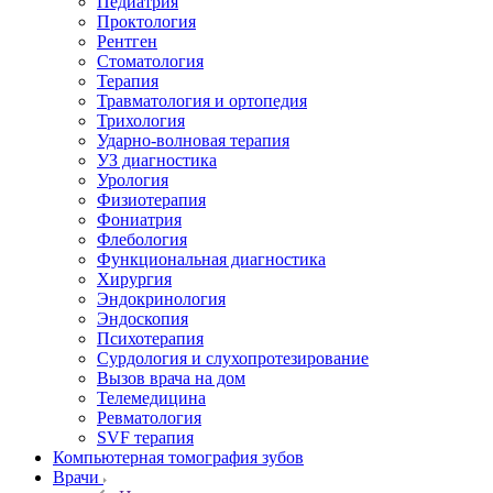
Педиатрия
Проктология
Рентген
Стоматология
Терапия
Травматология и ортопедия
Трихология
Ударно-волновая терапия
УЗ диагностика
Урология
Физиотерапия
Фониатрия
Флебология
Функциональная диагностика
Хирургия
Эндокринология
Эндоскопия
Психотерапия
Сурдология и слухопротезирование
Вызов врача на дом
Телемедицина
Ревматология
SVF терапия
Компьютерная томография зубов
Врачи