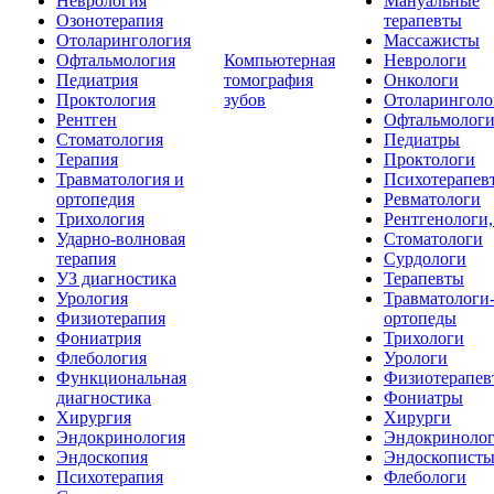
Неврология
Мануальные
Озонотерапия
терапевты
Отоларингология
Массажисты
Офтальмология
Компьютерная
Неврологи
Педиатрия
томография
Онкологи
Проктология
зубов
Отоларинголо
Рентген
Офтальмолог
Стоматология
Педиатры
Терапия
Проктологи
Травматология и
Психотерапев
ортопедия
Ревматологи
Трихология
Рентгенологи
Ударно-волновая
Стоматологи
терапия
Сурдологи
УЗ диагностика
Терапевты
Урология
Травматологи
Физиотерапия
ортопеды
Фониатрия
Трихологи
Флебология
Урологи
Функциональная
Физиотерапев
диагностика
Фониатры
Хирургия
Хирурги
Эндокринология
Эндокриноло
Эндоскопия
Эндоскопист
Психотерапия
Флебологи