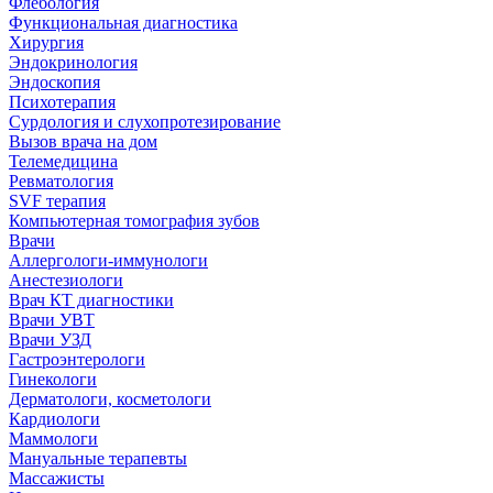
Флебология
Функциональная диагностика
Хирургия
Эндокринология
Эндоскопия
Психотерапия
Сурдология и слухопротезирование
Вызов врача на дом
Телемедицина
Ревматология
SVF терапия
Компьютерная томография зубов
Врачи
Аллергологи-иммунологи
Анестезиологи
Врач КТ диагностики
Врачи УВТ
Врачи УЗД
Гастроэнтерологи
Гинекологи
Дерматологи, косметологи
Кардиологи
Маммологи
Мануальные терапевты
Массажисты