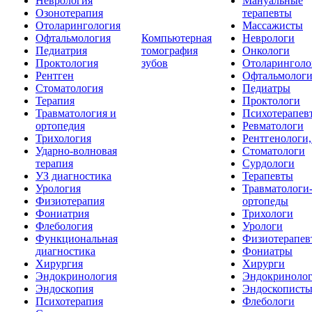
Неврология
Мануальные
Озонотерапия
терапевты
Отоларингология
Массажисты
Офтальмология
Компьютерная
Неврологи
Педиатрия
томография
Онкологи
Проктология
зубов
Отоларинголо
Рентген
Офтальмолог
Стоматология
Педиатры
Терапия
Проктологи
Травматология и
Психотерапев
ортопедия
Ревматологи
Трихология
Рентгенологи
Ударно-волновая
Стоматологи
терапия
Сурдологи
УЗ диагностика
Терапевты
Урология
Травматологи
Физиотерапия
ортопеды
Фониатрия
Трихологи
Флебология
Урологи
Функциональная
Физиотерапев
диагностика
Фониатры
Хирургия
Хирурги
Эндокринология
Эндокриноло
Эндоскопия
Эндоскопист
Психотерапия
Флебологи