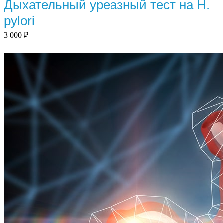
Дыхательный уреазный тест на H.
pylori
3 000
₽