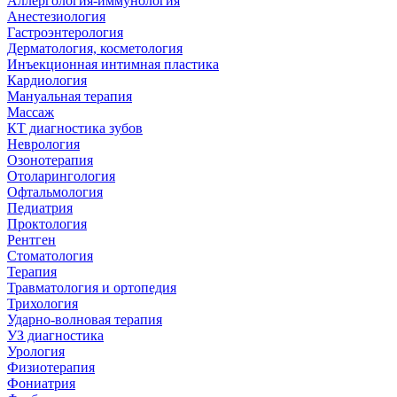
Аллергология-иммунология
Анестезиология
Гастроэнтерология
Дерматология, косметология
Инъекционная интимная пластика
Кардиология
Мануальная терапия
Массаж
КТ диагностика зубов
Неврология
Озонотерапия
Отоларингология
Офтальмология
Педиатрия
Проктология
Рентген
Стоматология
Терапия
Травматология и ортопедия
Трихология
Ударно-волновая терапия
УЗ диагностика
Урология
Физиотерапия
Фониатрия