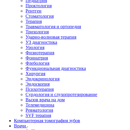
Педиатрия
Проктология
Рентген
Стоматология
Терапия
Травматология и ортопедия
Трихология
Ударно-волновая терапия
УЗ диагностика
Урология
Физиотерапия
Фониатрия
Флебология
Функциональная диагностика
Хирургия
Эндокринология
Эндоскопия
Психотерапия
Сурдология и слухопротезирование
Вызов врача на дом
Телемедицина
Ревматология
SVF терапия
Компьютерная томография зубов
Врачи