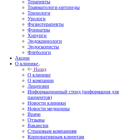
Терапевты
Травматологи-ортопеды
Трихологи
Урологи
Физиотерапевты
Фониатры
Хирурги
Эндокринологи
Эндоскописты
Флебологи
Акции
О клинике
Назад
О клинике
О компании
Лицензии
Информационный стенд (информация для
пациентов)
Новости клиники
Новости медицины
Врачи
Отзывы
Вакансии
Страховым компаниям
Корпоративным клиентам