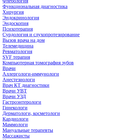
Флебология
Функциональная диагностика
Хирургия
Эндокринология
Эндоскопия
Психотерапия
Сурдология и слухопротезирование
Вызов врача на дом
Телемедицина
Ревматология
SVF терапия
Компьютерная томография зубов
Врачи
Аллергологи-иммунологи
Анестезиологи
Врач КТ диагностики
Врачи УВТ
Врачи УЗД
Гастроэнтерологи
Гинекологи
Дерматологи, косметологи
Кардиологи
Маммологи
Мануальные терапевты
Массажисты