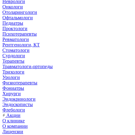
Неврологи
Онкологи
Отоларингологи
Офтальмологи
Педиатры
Проктологи
Психотерапевты
Ревматологи
Рентгенологи, КТ
Стоматологи
Сурдологи
Терапевты
Травматологи-ортопеды
Трихологи
Урологи
Физиотерапевты
Фониатры
Хирурги
Эндокринологи
Эндоскописты
Флебологи
Акции
О клинике
О компании
Лицензии