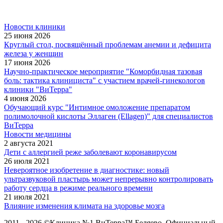
Новости клиники
25 июня 2026
Круглый стол, посвящённый проблемам анемии и дефицита
железа у женщин
17 июня 2026
Научно-практическое мероприятие "Коморбидная тазовая
боль: тактика клинициста" с участием врачей-гинекологов
клиники "ВиТерра"
4 июня 2026
Обучающий курс "Интимное омоложение препаратом
полимолочной кислоты Эллаген (Ellagen)" для специалистов
ВиТерра
Новости медицины
2 августа 2021
Дети с аллергией реже заболевают коронавирусом
26 июля 2021
Невероятное изобретение в диагностике: новый
ультразвуковой пластырь может непрерывно контролировать
работу сердца в режиме реального времени
21 июля 2021
Влияние изменения климата на здоровье мозга
2011 - 2026 ©Клиника №1 ВиТерра™ Беляево. Официальный