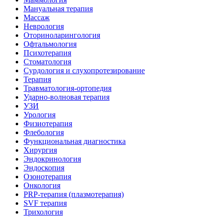
Мануальная терапия
Массаж
Неврология
Оториноларингология
Офтальмология
Психотерапия
Стоматология
Сурдология и слухопротезирование
Терапия
Травматология-ортопедия
Ударно-волновая терапия
УЗИ
Урология
Физиотерапия
Флебология
Функциональная диагностика
Хирургия
Эндокринология
Эндоскопия
Озонотерапия
Онкология
PRP-терапия (плазмотерапия)
SVF терапия
Трихология