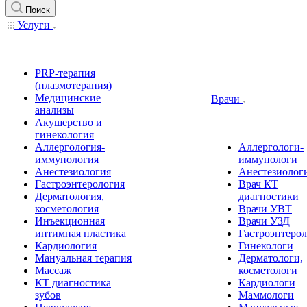
Поиск
Услуги
PRP-терапия
(плазмотерапия)
Медицинские
Врачи
анализы
Акушерство и
гинекология
Аллергология-
Аллергологи-
иммунология
иммунологи
Анестезиология
Анестезиолог
Гастроэнтерология
Врач КТ
Дерматология,
диагностики
косметология
Врачи УВТ
Инъекционная
Врачи УЗД
интимная пластика
Гастроэнтеро
Кардиология
Гинекологи
Мануальная терапия
Дерматологи,
Массаж
косметологи
КТ диагностика
Кардиологи
зубов
Маммологи