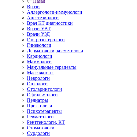
Назад
Врачи
Аллергологи-иммунологи
Анестезиологи
Врач КТ диагностики
Врачи УВТ
Врачи УЗД
Гастроэнтерологи
Гинекологи
Дерматологи, косметологи
Кардиологи
Маммологи
Мануальные терапевты
Массажисты
Неврологи
Онкологи
Отоларингологи
Офтальмологи
Педиатры
Проктологи
Психотерапевты
Ревматологи
Рентгенологи, КТ
Стоматологи
Сурдологи