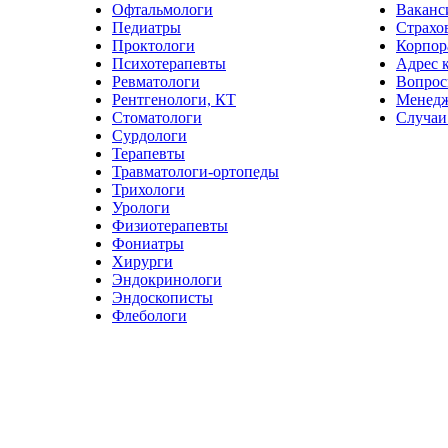
Офтальмологи
Ваканс
Педиатры
Страхо
Проктологи
Корпор
Психотерапевты
Адрес 
Ревматологи
Вопрос
Рентгенологи, КТ
Менед
Стоматологи
Случаи
Сурдологи
Терапевты
Травматологи-ортопеды
Трихологи
Урологи
Физиотерапевты
Фониатры
Хирурги
Эндокринологи
Эндоскописты
Флебологи