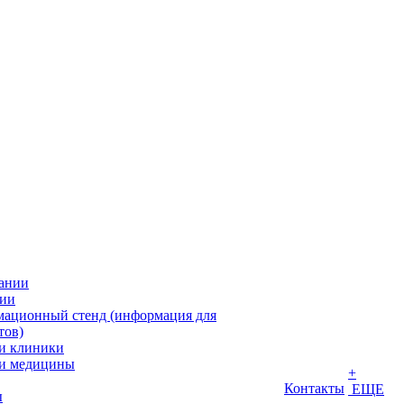
ании
ии
ационный стенд (информация для
тов)
и клиники
и медицины
+
Контакты
ЕЩЕ
ы