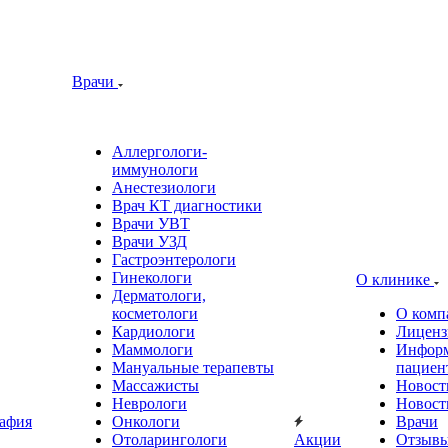
Врачи
Аллергологи-
иммунологи
Анестезиологи
Врач КТ диагностики
Врачи УВТ
Врачи УЗД
Гастроэнтерологи
Гинекологи
О клинике
Дерматологи,
косметологи
О комп
Кардиологи
Лиценз
Маммологи
Информ
Мануальные терапевты
пациен
Массажисты
Новост
Неврологи
Новост
афия
Онкологи
Врачи
Отоларингологи
Акции
Отзыв