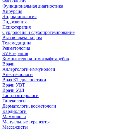
Флебология
Функциональная диагностика
Хирургия
Эндокринология
Эндоскопия
Психотерапия
Сурдология и слухопротезирование
Вызов врача на дом
Телемедицина
Ревматология
SVF терапия
Компьютерная томография зубов
Врачи
Аллергологи-иммунологи
Анестезиологи
Врач КТ диагностики
Врачи УВТ
Врачи УЗД
Гастроэнтерологи
Гинекологи
Дерматологи, косметологи
Кардиологи
Маммологи
Мануальные терапевты
Массажисты