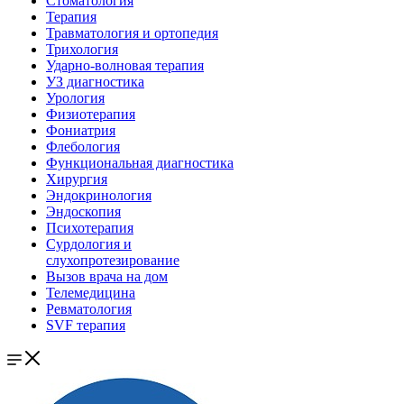
Стоматология
Терапия
Травматология и ортопедия
Трихология
Ударно-волновая терапия
УЗ диагностика
Урология
Физиотерапия
Фониатрия
Флебология
Функциональная диагностика
Хирургия
Эндокринология
Эндоскопия
Психотерапия
Сурдология и
слухопротезирование
Вызов врача на дом
Телемедицина
Ревматология
SVF терапия