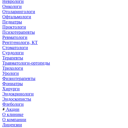
Неврологи
Онкологи
Отоларингологи
Офтальмологи
Педиатры
Проктологи
Психотерапевты
Ревматологи
Рентгенологи, КТ
Стоматологи
Сурдологи
Терапевты
Травматологи-ортопеды
Трихологи
Урологи
Физиотерапевты
Фониатры
Хирурги
Эндокринологи
Эндоскописты
Флебологи
Акции
О клинике
О компании
Лицензии