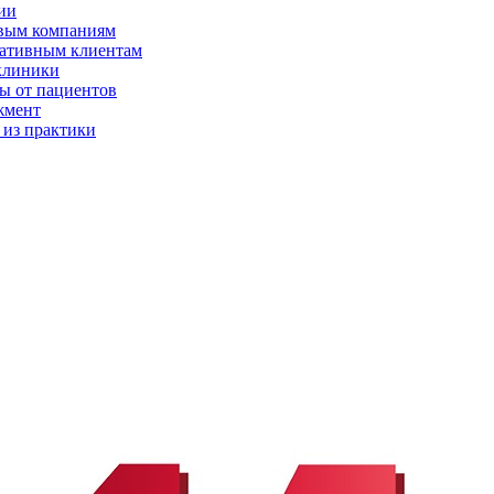
ии
вым компаниям
ативным клиентам
клиники
ы от пациентов
жмент
 из практики