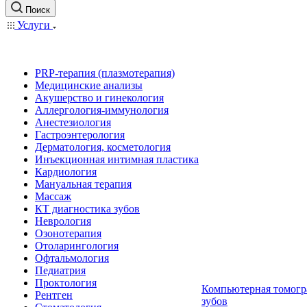
Поиск
Услуги
PRP-терапия (плазмотерапия)
Медицинские анализы
Акушерство и гинекология
Аллергология-иммунология
Анестезиология
Гастроэнтерология
Дерматология, косметология
Инъекционная интимная пластика
Кардиология
Мануальная терапия
Массаж
КТ диагностика зубов
Неврология
Озонотерапия
Отоларингология
Офтальмология
Педиатрия
Проктология
Компьютерная томогр
Рентген
зубов