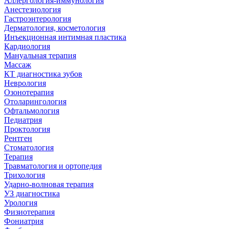
Аллергология-иммунология
Анестезиология
Гастроэнтерология
Дерматология, косметология
Инъекционная интимная пластика
Кардиология
Мануальная терапия
Массаж
КТ диагностика зубов
Неврология
Озонотерапия
Отоларингология
Офтальмология
Педиатрия
Проктология
Рентген
Стоматология
Терапия
Травматология и ортопедия
Трихология
Ударно-волновая терапия
УЗ диагностика
Урология
Физиотерапия
Фониатрия