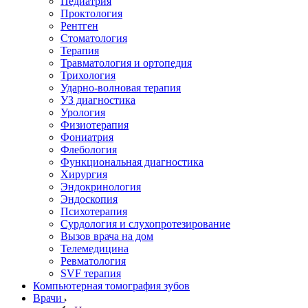
Педиатрия
Проктология
Рентген
Стоматология
Терапия
Травматология и ортопедия
Трихология
Ударно-волновая терапия
УЗ диагностика
Урология
Физиотерапия
Фониатрия
Флебология
Функциональная диагностика
Хирургия
Эндокринология
Эндоскопия
Психотерапия
Сурдология и слухопротезирование
Вызов врача на дом
Телемедицина
Ревматология
SVF терапия
Компьютерная томография зубов
Врачи