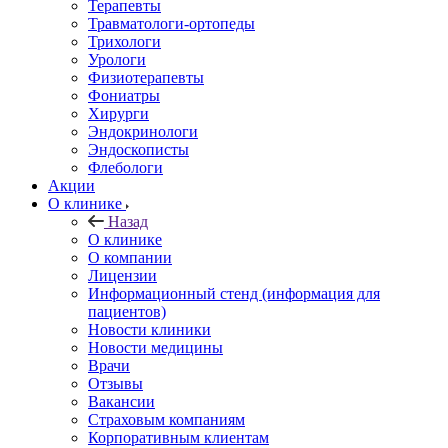
Терапевты
Травматологи-ортопеды
Трихологи
Урологи
Физиотерапевты
Фониатры
Хирурги
Эндокринологи
Эндоскописты
Флебологи
Акции
О клинике
Назад
О клинике
О компании
Лицензии
Информационный стенд (информация для
пациентов)
Новости клиники
Новости медицины
Врачи
Отзывы
Вакансии
Страховым компаниям
Корпоративным клиентам