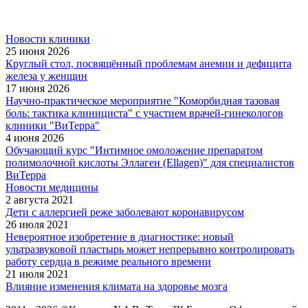
Новости клиники
25 июня 2026
Круглый стол, посвящённый проблемам анемии и дефицита
железа у женщин
17 июня 2026
Научно-практическое мероприятие "Коморбидная тазовая
боль: тактика клинициста" с участием врачей-гинекологов
клиники "ВиТерра"
4 июня 2026
Обучающий курс "Интимное омоложение препаратом
полимолочной кислоты Эллаген (Ellagen)" для специалистов
ВиТерра
Новости медицины
2 августа 2021
Дети с аллергией реже заболевают коронавирусом
26 июля 2021
Невероятное изобретение в диагностике: новый
ультразвуковой пластырь может непрерывно контролировать
работу сердца в режиме реального времени
21 июля 2021
Влияние изменения климата на здоровье мозга