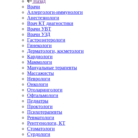
Назад
Врачи
Аллергологи-иммунологи
Анестезиологи
Врач КТ диагностики
Врачи УВТ
Врачи УЗД
Гастроэнтерологи
Гинекологи
Дерматологи, косметологи
Кардиологи
Маммологи
Мануальные терапевты
Массажисты
Неврологи
Онкологи
Отоларингологи
Офтальмологи
Педиатры
Проктологи
Психотерапевты
Ревматологи
Рентгенологи, КТ
Стоматологи
Сурдологи