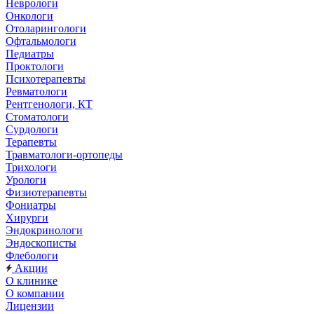
Неврологи
Онкологи
Отоларингологи
Офтальмологи
Педиатры
Проктологи
Психотерапевты
Ревматологи
Рентгенологи, КТ
Стоматологи
Сурдологи
Терапевты
Травматологи-ортопеды
Трихологи
Урологи
Физиотерапевты
Фониатры
Хирурги
Эндокринологи
Эндоскописты
Флебологи
Акции
О клинике
О компании
Лицензии