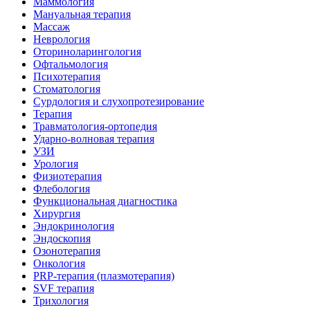
Маммология
Мануальная терапия
Массаж
Неврология
Оториноларингология
Офтальмология
Психотерапия
Стоматология
Сурдология и слухопротезирование
Терапия
Травматология-ортопедия
Ударно-волновая терапия
УЗИ
Урология
Физиотерапия
Флебология
Функциональная диагностика
Хирургия
Эндокринология
Эндоскопия
Озонотерапия
Онкология
PRP-терапия (плазмотерапия)
SVF терапия
Трихология