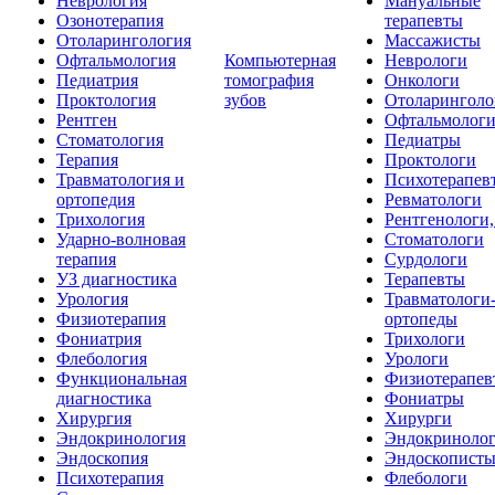
Неврология
Мануальные
Озонотерапия
терапевты
Отоларингология
Массажисты
Офтальмология
Компьютерная
Неврологи
Педиатрия
томография
Онкологи
Проктология
зубов
Отоларинголо
Рентген
Офтальмолог
Стоматология
Педиатры
Терапия
Проктологи
Травматология и
Психотерапев
ортопедия
Ревматологи
Трихология
Рентгенологи
Ударно-волновая
Стоматологи
терапия
Сурдологи
УЗ диагностика
Терапевты
Урология
Травматологи
Физиотерапия
ортопеды
Фониатрия
Трихологи
Флебология
Урологи
Функциональная
Физиотерапев
диагностика
Фониатры
Хирургия
Хирурги
Эндокринология
Эндокриноло
Эндоскопия
Эндоскопист
Психотерапия
Флебологи