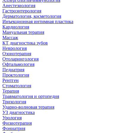
Аллергология-иммунология
Анестезиология
Гастроэнтерология
Дерматология, косметология
Инъекционная интимная пластика
Кардиология
Мануальная терапия
Массаж
КТ диагностика зубов
Неврология
Озонотерапия
Отоларингология
Офтальмология
Педиатрия
Проктология
Рентген
Стоматология
Терапия
Травматология и ортопедия
Трихология
Ударно-волновая терапия
УЗ диагностика
Урология
Физиотерапия
Фониатрия