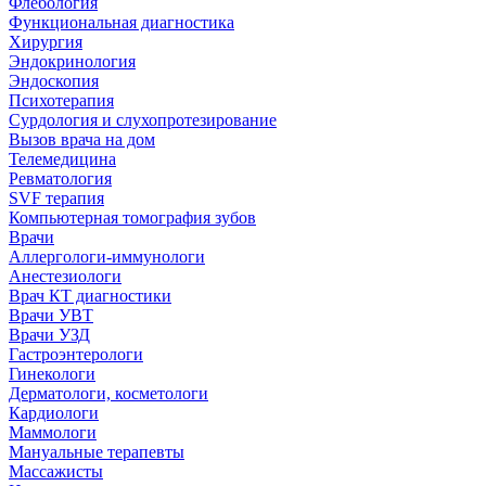
Флебология
Функциональная диагностика
Хирургия
Эндокринология
Эндоскопия
Психотерапия
Сурдология и слухопротезирование
Вызов врача на дом
Телемедицина
Ревматология
SVF терапия
Компьютерная томография зубов
Врачи
Аллергологи-иммунологи
Анестезиологи
Врач КТ диагностики
Врачи УВТ
Врачи УЗД
Гастроэнтерологи
Гинекологи
Дерматологи, косметологи
Кардиологи
Маммологи
Мануальные терапевты
Массажисты