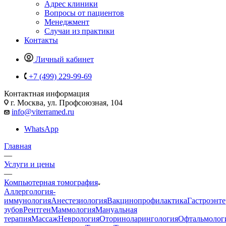
Адрес клиники
Вопросы от пациентов
Менеджмент
Случаи из практики
Контакты
Личный кабинет
+7 (499) 229-99-69
Контактная информация
г. Москва, ул. Профсоюзная, 104
info@viterramed.ru
WhatsApp
Главная
—
Услуги и цены
—
Компьютерная томография
Аллергология-
иммунология
Анестезиология
Вакцинопрофилактика
Гастроэнт
зубов
Рентген
Маммология
Мануальная
терапия
Массаж
Неврология
Оториноларингология
Офтальмолог