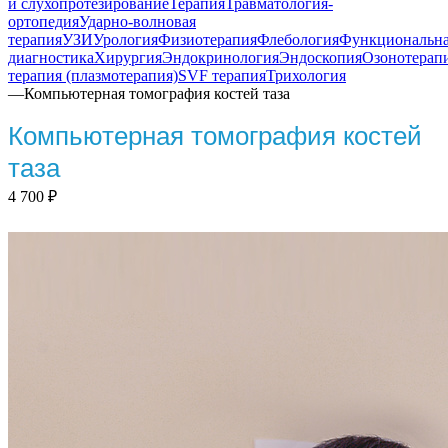
и слухопротезирование
Терапия
Травматология-
ортопедия
Ударно-волновая
терапия
УЗИ
Урология
Физиотерапия
Флебология
Функциональн
диагностика
Хирургия
Эндокринология
Эндоскопия
Озонотерап
терапия (плазмотерапия)
SVF терапия
Трихология
—
Компьютерная томография костей таза
Компьютерная томография костей
таза
4 700
₽