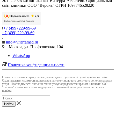
2011 - 2026 ©Клиника №1 ВиТерра™ Беляево. Официальный
сайт клиники ООО "Верона" ОГРН 1097746528220
+7 (499) 229-99-69
+7 (499) 229-99-69
info@viterramed.ru
г. Москва, ул. Профсоюзная, 104
WhatsApp
Политика конфиденциальности
Cтоимость визита к врачу не всегда совпадает с указанной ценой приёма на сайте.
Окончательная стоимость приема врача может включать стоимость дополнительных
услуг. Необходимость оказания таких услуг определяется врачом клиники ООО
"Верона" в зависимости от медицинских показаний непосредственно во время
приёма.
Найти