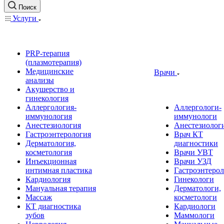
Поиск
Услуги
PRP-терапия
(плазмотерапия)
Медицинские
Врачи
анализы
Акушерство и
гинекология
Аллергология-
Аллергологи-
иммунология
иммунологи
Анестезиология
Анестезиолог
Гастроэнтерология
Врач КТ
Дерматология,
диагностики
косметология
Врачи УВТ
Инъекционная
Врачи УЗД
интимная пластика
Гастроэнтеро
Кардиология
Гинекологи
Мануальная терапия
Дерматологи,
Массаж
косметологи
КТ диагностика
Кардиологи
зубов
Маммологи