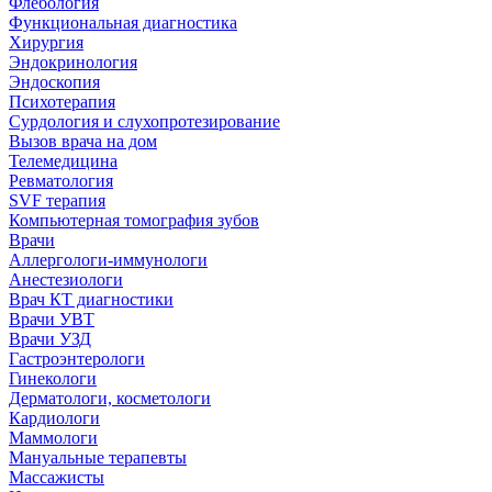
Флебология
Функциональная диагностика
Хирургия
Эндокринология
Эндоскопия
Психотерапия
Сурдология и слухопротезирование
Вызов врача на дом
Телемедицина
Ревматология
SVF терапия
Компьютерная томография зубов
Врачи
Аллергологи-иммунологи
Анестезиологи
Врач КТ диагностики
Врачи УВТ
Врачи УЗД
Гастроэнтерологи
Гинекологи
Дерматологи, косметологи
Кардиологи
Маммологи
Мануальные терапевты
Массажисты