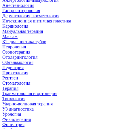
Аллергология-иммунология
Анестезиология
Гастроэнтерология
Дерматология, косметология
Инъекционная интимная пластика
Кардиология
Мануальная терапия
Массаж
КТ диагностика зубов
Неврология
Озонотерапия
Отоларингология
Офтальмология
Педиатрия
Проктология
Рентген
Стоматология
Терапия
Травматология и ортопедия
Трихология
Ударно-волновая терапия
УЗ диагностика
Урология
Физиотерапия
Фониатрия