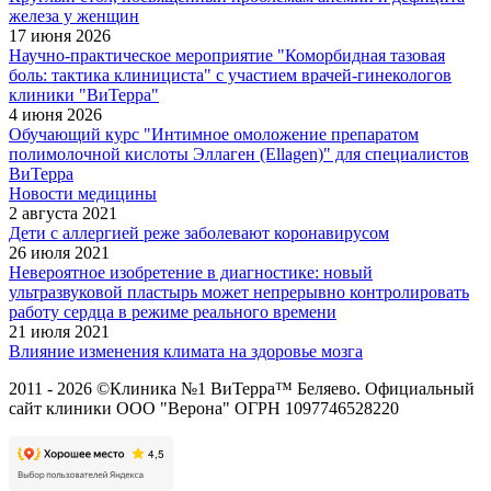
железа у женщин
17 июня 2026
Научно-практическое мероприятие "Коморбидная тазовая
боль: тактика клинициста" с участием врачей-гинекологов
клиники "ВиТерра"
4 июня 2026
Обучающий курс "Интимное омоложение препаратом
полимолочной кислоты Эллаген (Ellagen)" для специалистов
ВиТерра
Новости медицины
2 августа 2021
Дети с аллергией реже заболевают коронавирусом
26 июля 2021
Невероятное изобретение в диагностике: новый
ультразвуковой пластырь может непрерывно контролировать
работу сердца в режиме реального времени
21 июля 2021
Влияние изменения климата на здоровье мозга
2011 - 2026 ©Клиника №1 ВиТерра™ Беляево. Официальный
сайт клиники ООО "Верона" ОГРН 1097746528220