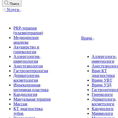
Поиск
Услуги
PRP-терапия
(плазмотерапия)
Медицинские
Врачи
анализы
Акушерство и
гинекология
Аллергология-
Аллергологи-
иммунология
иммунологи
Анестезиология
Анестезиолог
Гастроэнтерология
Врач КТ
Дерматология,
диагностики
косметология
Врачи УВТ
Инъекционная
Врачи УЗД
интимная пластика
Гастроэнтеро
Кардиология
Гинекологи
Мануальная терапия
Дерматологи,
Массаж
косметологи
КТ диагностика
Кардиологи
зубов
Маммологи