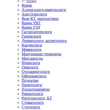
Назад
Врачи
Аллергологи-иммунологи
Анестезиологи
Врач КТ диагностики
Врачи УВТ
Врачи УЗД
Гастроэнтерологи
Гинекологи
Дерматологи, косметологи
Кардиологи
Маммологи
Мануальные терапевты
Массажисты
Неврологи
Онкологи
Отоларингологи
Офтальмологи
Педиатры
Проктологи
Психотерапевты
Ревматологи
Рентгенологи, КТ
Стоматологи
Сурдологи