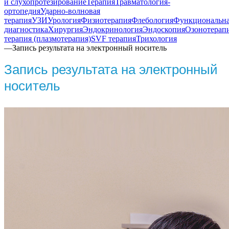
и слухопротезирование
Терапия
Травматология-
ортопедия
Ударно-волновая
терапия
УЗИ
Урология
Физиотерапия
Флебология
Функциональн
диагностика
Хирургия
Эндокринология
Эндоскопия
Озонотерап
терапия (плазмотерапия)
SVF терапия
Трихология
—
Запись результата на электронный носитель
Запись результата на электронный
носитель