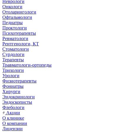
Неврологи
Онкологи
Отоларингологи
Офтальмологи
Педиатры
Проктологи
Психотерапевты
Ревматологи
Рентгенологи, КТ
Стоматологи
Сурдологи
Терапевты
Травматологи-ортопеды
Трихологи
Урологи
Физиотерапевты
Фониатры
Хирурги
Эндокринологи
Эндоскописты
Флебологи
Акции
О клинике
О компании
Лицензии