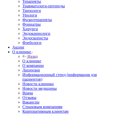
Терапевты
Травматологи-ортопеды
Трихологи
Урологи
Физиотерапевты
Фониатры
Хирурги
Эндокринологи
Эндоскописты
Флебологи
Акции
О клинике
Назад
О клинике
О компании
Лицензии
Информационный стенд (информация для
пациентов)
Новости клиники
Новости медицины
Врачи
Отзывы
Вакансии
Страховым компаниям
Корпоративным клиентам