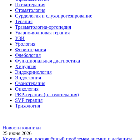
Психотерапия
Стоматология
Сурдология и слухопротезирование
Терапия
Травматология-ортопедия
Ударно-волновая терапия
УЗИ
Урология
Физиотерапия
Флебология
Функциональная диагностика
Хирургия
Эндокринология
Эндоскопия
Озонотерапия
Онкология
PRP-терапия (плазмотерапия)
SVF терапия
Трихология
Новости клиники
25 июня 2026
Круглый стол, посвящённый проблемам анемии и дефицита