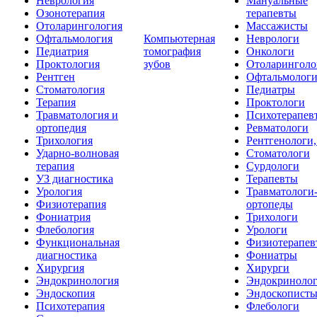
Неврология
Мануальные
Озонотерапия
терапевты
Отоларингология
Массажисты
Офтальмология
Компьютерная
Неврологи
Педиатрия
томография
Онкологи
Проктология
зубов
Отоларинголо
Рентген
Офтальмолог
Стоматология
Педиатры
Терапия
Проктологи
Травматология и
Психотерапев
ортопедия
Ревматологи
Трихология
Рентгенологи
Ударно-волновая
Стоматологи
терапия
Сурдологи
УЗ диагностика
Терапевты
Урология
Травматологи
Физиотерапия
ортопеды
Фониатрия
Трихологи
Флебология
Урологи
Функциональная
Физиотерапев
диагностика
Фониатры
Хирургия
Хирурги
Эндокринология
Эндокриноло
Эндоскопия
Эндоскопист
Психотерапия
Флебологи