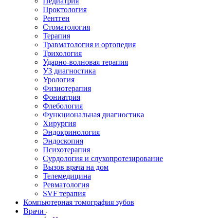
Педиатрия
Проктология
Рентген
Стоматология
Терапия
Травматология и ортопедия
Трихология
Ударно-волновая терапия
УЗ диагностика
Урология
Физиотерапия
Фониатрия
Флебология
Функциональная диагностика
Хирургия
Эндокринология
Эндоскопия
Психотерапия
Сурдология и слухопротезирование
Вызов врача на дом
Телемедицина
Ревматология
SVF терапия
Компьютерная томография зубов
Врачи