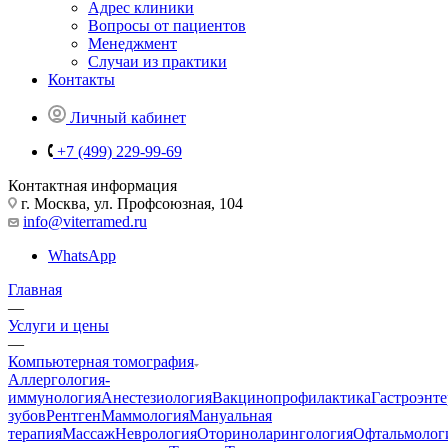
Адрес клиники
Вопросы от пациентов
Менеджмент
Случаи из практики
Контакты
Личный кабинет
+7 (499) 229-99-69
Контактная информация
г. Москва, ул. Профсоюзная, 104
info@viterramed.ru
WhatsApp
Главная
—
Услуги и цены
—
Компьютерная томография
Аллергология-
иммунология
Анестезиология
Вакцинопрофилактика
Гастроэнт
зубов
Рентген
Маммология
Мануальная
терапия
Массаж
Неврология
Оториноларингология
Офтальмолог