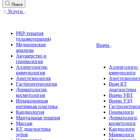
Поиск
Услуги
PRP-терапия
(плазмотерапия)
Медицинские
Врачи
анализы
Акушерство и
гинекология
Аллергология-
Аллергологи-
иммунология
иммунологи
Анестезиология
Анестезиолог
Гастроэнтерология
Врач КТ
Дерматология,
диагностики
косметология
Врачи УВТ
Инъекционная
Врачи УЗД
интимная пластика
Гастроэнтеро
Кардиология
Гинекологи
Мануальная терапия
Дерматологи,
Массаж
косметологи
КТ диагностика
Кардиологи
зубов
Маммологи