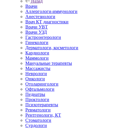
Назад
Врачи
Аллергологи-иммунологи
Анестезиологи
Врач КТ диагностики
Врачи УВТ
Врачи УЗД
Гастроэнтерологи
Гинекологи
Дерматологи, косметологи
Кардиологи
Маммологи
Мануальные терапевты
Массажисты
Неврологи
Онкологи
Отоларингологи
Офтальмологи
Педиатры
Проктологи
Психотерапевты
Ревматологи
Рентгенологи, КТ
Стоматологи
Сурдологи