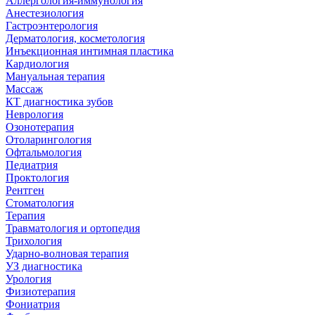
Аллергология-иммунология
Анестезиология
Гастроэнтерология
Дерматология, косметология
Инъекционная интимная пластика
Кардиология
Мануальная терапия
Массаж
КТ диагностика зубов
Неврология
Озонотерапия
Отоларингология
Офтальмология
Педиатрия
Проктология
Рентген
Стоматология
Терапия
Травматология и ортопедия
Трихология
Ударно-волновая терапия
УЗ диагностика
Урология
Физиотерапия
Фониатрия