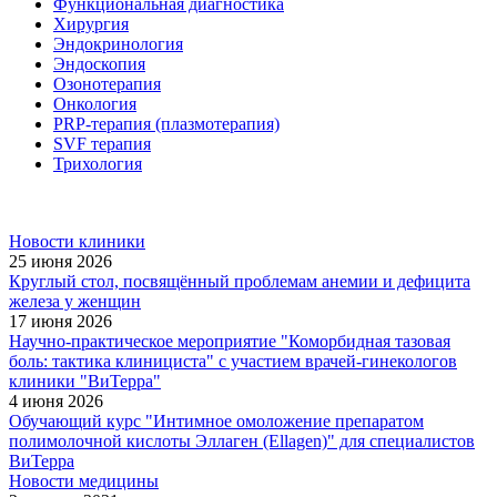
Функциональная диагностика
Хирургия
Эндокринология
Эндоскопия
Озонотерапия
Онкология
PRP-терапия (плазмотерапия)
SVF терапия
Трихология
Новости клиники
25 июня 2026
Круглый стол, посвящённый проблемам анемии и дефицита
железа у женщин
17 июня 2026
Научно-практическое мероприятие "Коморбидная тазовая
боль: тактика клинициста" с участием врачей-гинекологов
клиники "ВиТерра"
4 июня 2026
Обучающий курс "Интимное омоложение препаратом
полимолочной кислоты Эллаген (Ellagen)" для специалистов
ВиТерра
Новости медицины