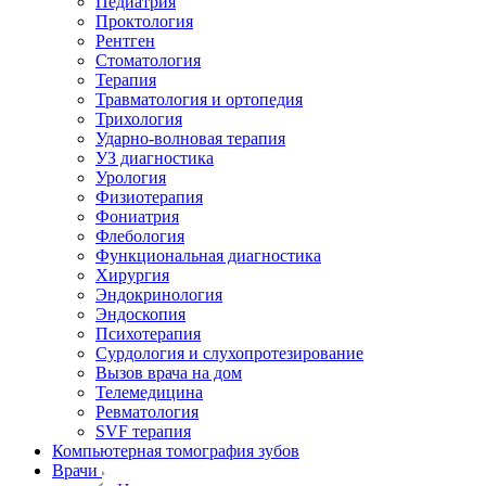
Педиатрия
Проктология
Рентген
Стоматология
Терапия
Травматология и ортопедия
Трихология
Ударно-волновая терапия
УЗ диагностика
Урология
Физиотерапия
Фониатрия
Флебология
Функциональная диагностика
Хирургия
Эндокринология
Эндоскопия
Психотерапия
Сурдология и слухопротезирование
Вызов врача на дом
Телемедицина
Ревматология
SVF терапия
Компьютерная томография зубов
Врачи