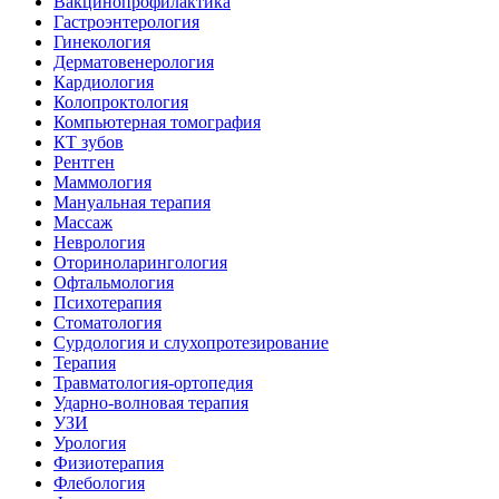
Вакцинопрофилактика
Гастроэнтерология
Гинекология
Дерматовенерология
Кардиология
Колопроктология
Компьютерная томография
КТ зубов
Рентген
Маммология
Мануальная терапия
Массаж
Неврология
Оториноларингология
Офтальмология
Психотерапия
Стоматология
Сурдология и слухопротезирование
Терапия
Травматология-ортопедия
Ударно-волновая терапия
УЗИ
Урология
Физиотерапия
Флебология