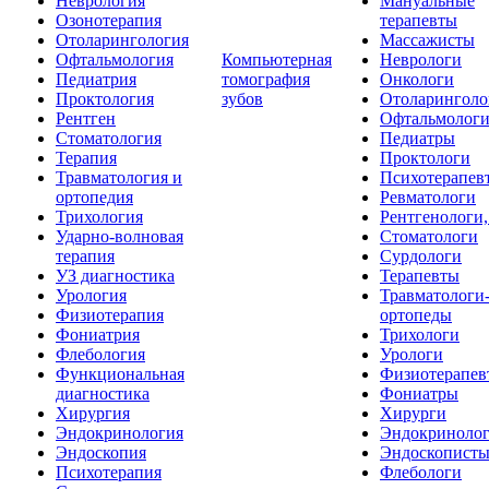
Неврология
Мануальные
Озонотерапия
терапевты
Отоларингология
Массажисты
Офтальмология
Компьютерная
Неврологи
Педиатрия
томография
Онкологи
Проктология
зубов
Отоларинголо
Рентген
Офтальмолог
Стоматология
Педиатры
Терапия
Проктологи
Травматология и
Психотерапев
ортопедия
Ревматологи
Трихология
Рентгенологи
Ударно-волновая
Стоматологи
терапия
Сурдологи
УЗ диагностика
Терапевты
Урология
Травматологи
Физиотерапия
ортопеды
Фониатрия
Трихологи
Флебология
Урологи
Функциональная
Физиотерапев
диагностика
Фониатры
Хирургия
Хирурги
Эндокринология
Эндокриноло
Эндоскопия
Эндоскопист
Психотерапия
Флебологи