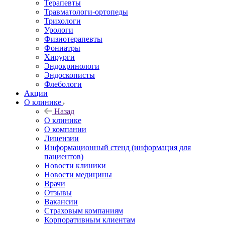
Терапевты
Травматологи-ортопеды
Трихологи
Урологи
Физиотерапевты
Фониатры
Хирурги
Эндокринологи
Эндоскописты
Флебологи
Акции
О клинике
Назад
О клинике
О компании
Лицензии
Информационный стенд (информация для
пациентов)
Новости клиники
Новости медицины
Врачи
Отзывы
Вакансии
Страховым компаниям
Корпоративным клиентам