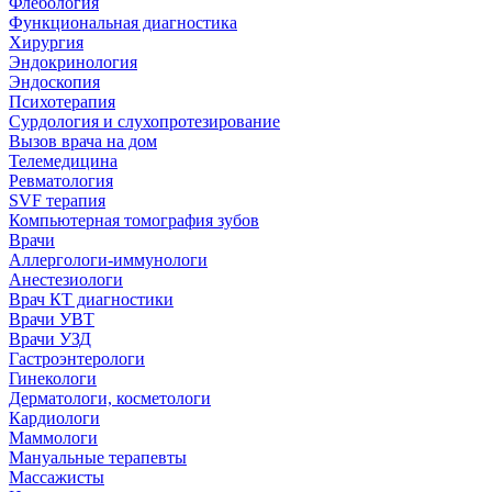
Флебология
Функциональная диагностика
Хирургия
Эндокринология
Эндоскопия
Психотерапия
Сурдология и слухопротезирование
Вызов врача на дом
Телемедицина
Ревматология
SVF терапия
Компьютерная томография зубов
Врачи
Аллергологи-иммунологи
Анестезиологи
Врач КТ диагностики
Врачи УВТ
Врачи УЗД
Гастроэнтерологи
Гинекологи
Дерматологи, косметологи
Кардиологи
Маммологи
Мануальные терапевты
Массажисты