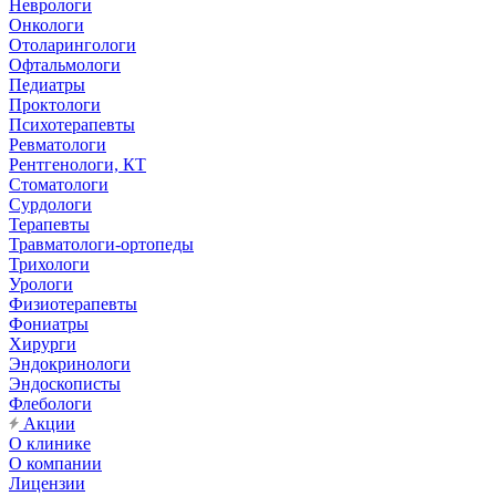
Неврологи
Онкологи
Отоларингологи
Офтальмологи
Педиатры
Проктологи
Психотерапевты
Ревматологи
Рентгенологи, КТ
Стоматологи
Сурдологи
Терапевты
Травматологи-ортопеды
Трихологи
Урологи
Физиотерапевты
Фониатры
Хирурги
Эндокринологи
Эндоскописты
Флебологи
Акции
О клинике
О компании
Лицензии