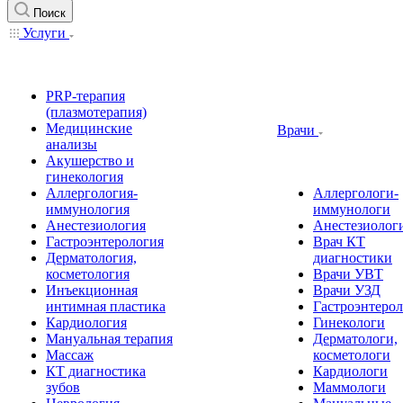
Поиск
Услуги
PRP-терапия
(плазмотерапия)
Медицинские
Врачи
анализы
Акушерство и
гинекология
Аллергология-
Аллергологи-
иммунология
иммунологи
Анестезиология
Анестезиолог
Гастроэнтерология
Врач КТ
Дерматология,
диагностики
косметология
Врачи УВТ
Инъекционная
Врачи УЗД
интимная пластика
Гастроэнтеро
Кардиология
Гинекологи
Мануальная терапия
Дерматологи,
Массаж
косметологи
КТ диагностика
Кардиологи
зубов
Маммологи