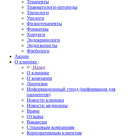
Терапевты
Травматологи-ортопеды
Трихологи
Урологи
Физиотерапевты
Фониатры
Хирурги
Эндокринологи
Эндоскописты
Флебологи
Акции
О клинике
Назад
О клинике
О компании
Лицензии
Информационный стенд (информация для
пациентов)
Новости клиники
Новости медицины
Врачи
Отзывы
Вакансии
Страховым компаниям
Корпоративным клиентам