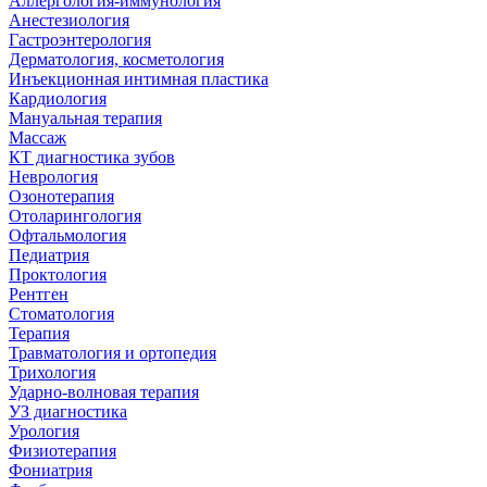
Аллергология-иммунология
Анестезиология
Гастроэнтерология
Дерматология, косметология
Инъекционная интимная пластика
Кардиология
Мануальная терапия
Массаж
КТ диагностика зубов
Неврология
Озонотерапия
Отоларингология
Офтальмология
Педиатрия
Проктология
Рентген
Стоматология
Терапия
Травматология и ортопедия
Трихология
Ударно-волновая терапия
УЗ диагностика
Урология
Физиотерапия
Фониатрия