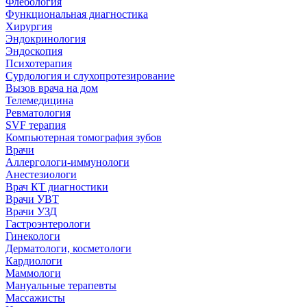
Флебология
Функциональная диагностика
Хирургия
Эндокринология
Эндоскопия
Психотерапия
Сурдология и слухопротезирование
Вызов врача на дом
Телемедицина
Ревматология
SVF терапия
Компьютерная томография зубов
Врачи
Аллергологи-иммунологи
Анестезиологи
Врач КТ диагностики
Врачи УВТ
Врачи УЗД
Гастроэнтерологи
Гинекологи
Дерматологи, косметологи
Кардиологи
Маммологи
Мануальные терапевты
Массажисты