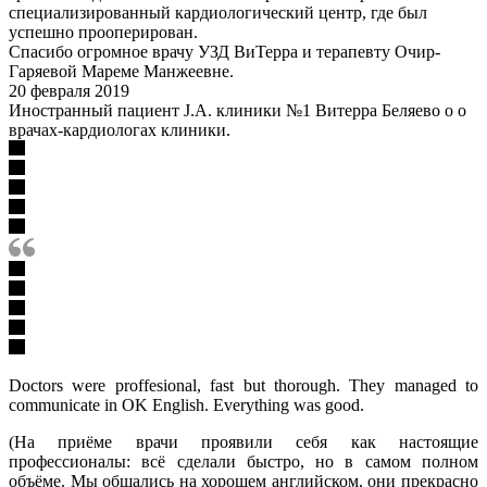
специализированный кардиологический центр, где был
успешно прооперирован.
Спасибо огромное врачу УЗД ВиТерра и терапевту Очир-
Гаряевой Мареме Манжеевне.
20 февраля 2019
Иностранный пациент J.A. клиники №1 Витерра Беляево о о
врачах-кардиологах клиники.
Doctors were proffesional, fast but thorough. They managed to
communicate in OK English. Everything was good.
(На приёме врачи проявили себя как настоящие
профессионалы: всё сделали быстро, но в самом полном
объёме. Мы общались на хорошем английском, они прекрасно