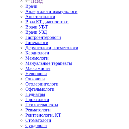
Назад
Врачи
Аллергологи-иммунологи
Анестезиологи
Врач КТ диагностики
Врачи УВТ
Врачи УЗД
Гастроэнтерологи
Гинекологи
Дерматологи, косметологи
Кардиологи
Маммологи
Мануальные терапевты
Массажисты
Неврологи
Онкологи
Отоларингологи
Офтальмологи
Педиатры
Проктологи
Психотерапевты
Ревматологи
Рентгенологи, КТ
Стоматологи
Сурдологи