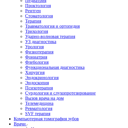
Педиатрия
Проктология
Рентген
Стоматология
Терапия
Травматология и ортопедия
Трихология
Ударно-волновая терапия
УЗ диагностика
Урология
Физиотерапия
Фониатрия
Флебология
Функциональная диагностика
Хирургия
Эндокринология
Эндоскопия
Психотерапия
Сурдология и слухопротезирование
Вызов врача на дом
Телемедицина
Ревматология
SVF терапия
Компьютерная томография зубов
Врачи