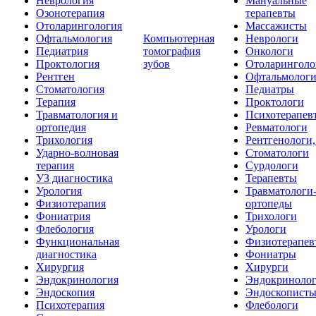
Неврология
Мануальные
Озонотерапия
терапевты
Отоларингология
Массажисты
Офтальмология
Компьютерная
Неврологи
Педиатрия
томография
Онкологи
Проктология
зубов
Отоларинголо
Рентген
Офтальмолог
Стоматология
Педиатры
Терапия
Проктологи
Травматология и
Психотерапев
ортопедия
Ревматологи
Трихология
Рентгенологи
Ударно-волновая
Стоматологи
терапия
Сурдологи
УЗ диагностика
Терапевты
Урология
Травматологи
Физиотерапия
ортопеды
Фониатрия
Трихологи
Флебология
Урологи
Функциональная
Физиотерапев
диагностика
Фониатры
Хирургия
Хирурги
Эндокринология
Эндокриноло
Эндоскопия
Эндоскопист
Психотерапия
Флебологи