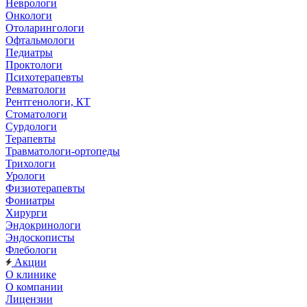
Неврологи
Онкологи
Отоларингологи
Офтальмологи
Педиатры
Проктологи
Психотерапевты
Ревматологи
Рентгенологи, КТ
Стоматологи
Сурдологи
Терапевты
Травматологи-ортопеды
Трихологи
Урологи
Физиотерапевты
Фониатры
Хирурги
Эндокринологи
Эндоскописты
Флебологи
Акции
О клинике
О компании
Лицензии