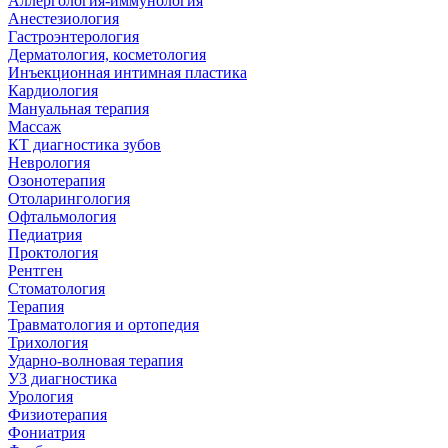
Аллергология-иммунология
Анестезиология
Гастроэнтерология
Дерматология, косметология
Инъекционная интимная пластика
Кардиология
Мануальная терапия
Массаж
КТ диагностика зубов
Неврология
Озонотерапия
Отоларингология
Офтальмология
Педиатрия
Проктология
Рентген
Стоматология
Терапия
Травматология и ортопедия
Трихология
Ударно-волновая терапия
УЗ диагностика
Урология
Физиотерапия
Фониатрия