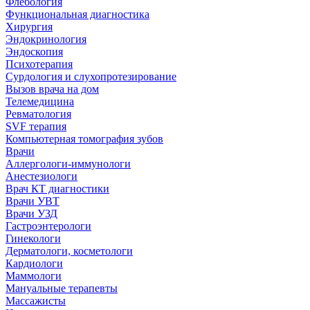
Флебология
Функциональная диагностика
Хирургия
Эндокринология
Эндоскопия
Психотерапия
Сурдология и слухопротезирование
Вызов врача на дом
Телемедицина
Ревматология
SVF терапия
Компьютерная томография зубов
Врачи
Аллергологи-иммунологи
Анестезиологи
Врач КТ диагностики
Врачи УВТ
Врачи УЗД
Гастроэнтерологи
Гинекологи
Дерматологи, косметологи
Кардиологи
Маммологи
Мануальные терапевты
Массажисты