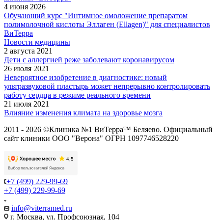
4 июня 2026
Обучающий курс "Интимное омоложение препаратом
полимолочной кислоты Эллаген (Ellagen)" для специалистов
ВиТерра
Новости медицины
2 августа 2021
Дети с аллергией реже заболевают коронавирусом
26 июля 2021
Невероятное изобретение в диагностике: новый
ультразвуковой пластырь может непрерывно контролировать
работу сердца в режиме реального времени
21 июля 2021
Влияние изменения климата на здоровье мозга
2011 - 2026 ©Клиника №1 ВиТерра™ Беляево. Официальный
сайт клиники ООО "Верона" ОГРН 1097746528220
+7 (499) 229-99-69
+7 (499) 229-99-69
info@viterramed.ru
г. Москва, ул. Профсоюзная, 104