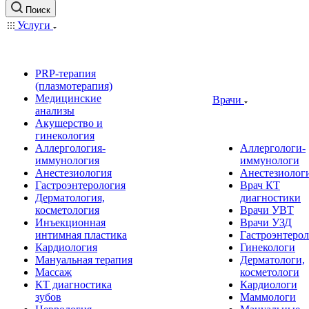
Поиск
Услуги
PRP-терапия
(плазмотерапия)
Медицинские
Врачи
анализы
Акушерство и
гинекология
Аллергология-
Аллергологи-
иммунология
иммунологи
Анестезиология
Анестезиолог
Гастроэнтерология
Врач КТ
Дерматология,
диагностики
косметология
Врачи УВТ
Инъекционная
Врачи УЗД
интимная пластика
Гастроэнтеро
Кардиология
Гинекологи
Мануальная терапия
Дерматологи,
Массаж
косметологи
КТ диагностика
Кардиологи
зубов
Маммологи