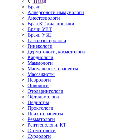
Назад
Врачи
Аллергологи-иммунологи
Анестезиологи
Врач КТ диагностики
Врачи УВТ
Врачи УЗД
Гастроэнтерологи
Гинекологи
Дерматологи, косметологи
Кардиологи
Маммологи
Мануальные терапевты
Массажисты
Неврологи
Онкологи
Отоларингологи
Офтальмологи
Педиатры
Проктологи
Психотерапевты
Ревматологи
Рентгенологи, КТ
Стоматологи
Сурдологи