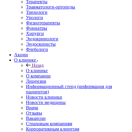
Терапевты
Травматологи-ортопеды
Трихологи
Урологи
Физиотерапевты
Фониатры
Хирурги
Эндокринологи
Эндоскописты
Флебологи
Акции
О клинике
Назад
О клинике
О компании
Лицензии
Информационный стенд (информация для
пациентов)
Новости клиники
Новости медицины
Врачи
Отзывы
Вакансии
Страховым компаниям
Корпоративным клиентам