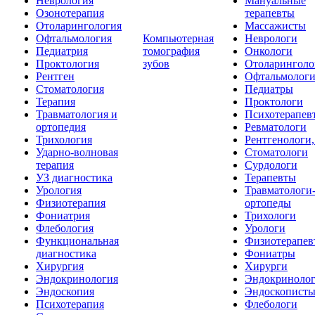
Неврология
Мануальные
Озонотерапия
терапевты
Отоларингология
Массажисты
Офтальмология
Компьютерная
Неврологи
Педиатрия
томография
Онкологи
Проктология
зубов
Отоларинголо
Рентген
Офтальмолог
Стоматология
Педиатры
Терапия
Проктологи
Травматология и
Психотерапев
ортопедия
Ревматологи
Трихология
Рентгенологи
Ударно-волновая
Стоматологи
терапия
Сурдологи
УЗ диагностика
Терапевты
Урология
Травматологи
Физиотерапия
ортопеды
Фониатрия
Трихологи
Флебология
Урологи
Функциональная
Физиотерапев
диагностика
Фониатры
Хирургия
Хирурги
Эндокринология
Эндокриноло
Эндоскопия
Эндоскопист
Психотерапия
Флебологи