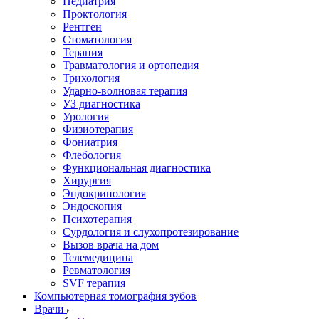
Педиатрия
Проктология
Рентген
Стоматология
Терапия
Травматология и ортопедия
Трихология
Ударно-волновая терапия
УЗ диагностика
Урология
Физиотерапия
Фониатрия
Флебология
Функциональная диагностика
Хирургия
Эндокринология
Эндоскопия
Психотерапия
Сурдология и слухопротезирование
Вызов врача на дом
Телемедицина
Ревматология
SVF терапия
Компьютерная томография зубов
Врачи