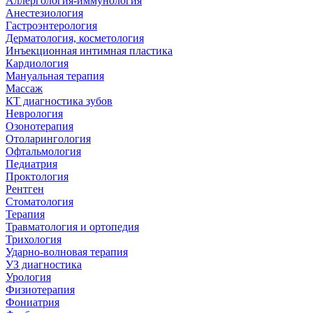
Аллергология-иммунология
Анестезиология
Гастроэнтерология
Дерматология, косметология
Инъекционная интимная пластика
Кардиология
Мануальная терапия
Массаж
КТ диагностика зубов
Неврология
Озонотерапия
Отоларингология
Офтальмология
Педиатрия
Проктология
Рентген
Стоматология
Терапия
Травматология и ортопедия
Трихология
Ударно-волновая терапия
УЗ диагностика
Урология
Физиотерапия
Фониатрия