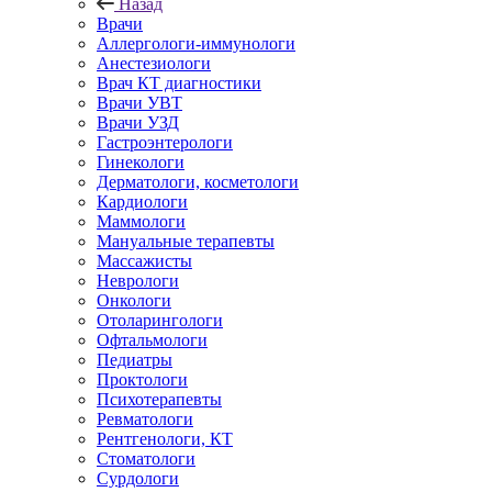
Назад
Врачи
Аллергологи-иммунологи
Анестезиологи
Врач КТ диагностики
Врачи УВТ
Врачи УЗД
Гастроэнтерологи
Гинекологи
Дерматологи, косметологи
Кардиологи
Маммологи
Мануальные терапевты
Массажисты
Неврологи
Онкологи
Отоларингологи
Офтальмологи
Педиатры
Проктологи
Психотерапевты
Ревматологи
Рентгенологи, КТ
Стоматологи
Сурдологи