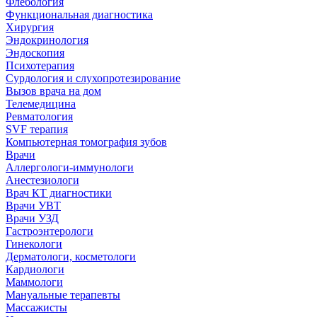
Флебология
Функциональная диагностика
Хирургия
Эндокринология
Эндоскопия
Психотерапия
Сурдология и слухопротезирование
Вызов врача на дом
Телемедицина
Ревматология
SVF терапия
Компьютерная томография зубов
Врачи
Аллергологи-иммунологи
Анестезиологи
Врач КТ диагностики
Врачи УВТ
Врачи УЗД
Гастроэнтерологи
Гинекологи
Дерматологи, косметологи
Кардиологи
Маммологи
Мануальные терапевты
Массажисты