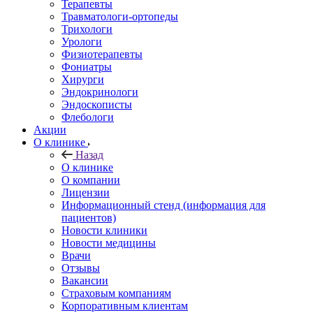
Терапевты
Травматологи-ортопеды
Трихологи
Урологи
Физиотерапевты
Фониатры
Хирурги
Эндокринологи
Эндоскописты
Флебологи
Акции
О клинике
Назад
О клинике
О компании
Лицензии
Информационный стенд (информация для
пациентов)
Новости клиники
Новости медицины
Врачи
Отзывы
Вакансии
Страховым компаниям
Корпоративным клиентам