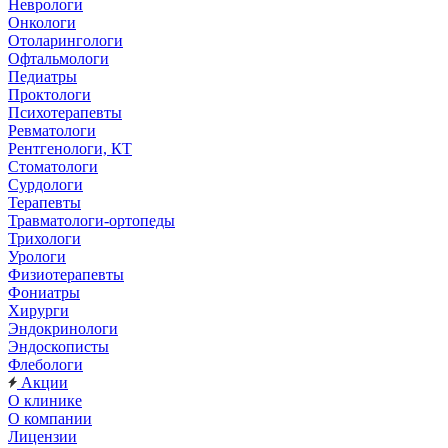
Неврологи
Онкологи
Отоларингологи
Офтальмологи
Педиатры
Проктологи
Психотерапевты
Ревматологи
Рентгенологи, КТ
Стоматологи
Сурдологи
Терапевты
Травматологи-ортопеды
Трихологи
Урологи
Физиотерапевты
Фониатры
Хирурги
Эндокринологи
Эндоскописты
Флебологи
Акции
О клинике
О компании
Лицензии