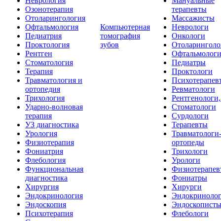
Неврология
Мануальные
Озонотерапия
терапевты
Отоларингология
Массажисты
Офтальмология
Компьютерная
Неврологи
Педиатрия
томография
Онкологи
Проктология
зубов
Отоларинголо
Рентген
Офтальмолог
Стоматология
Педиатры
Терапия
Проктологи
Травматология и
Психотерапев
ортопедия
Ревматологи
Трихология
Рентгенологи
Ударно-волновая
Стоматологи
терапия
Сурдологи
УЗ диагностика
Терапевты
Урология
Травматологи
Физиотерапия
ортопеды
Фониатрия
Трихологи
Флебология
Урологи
Функциональная
Физиотерапев
диагностика
Фониатры
Хирургия
Хирурги
Эндокринология
Эндокриноло
Эндоскопия
Эндоскопист
Психотерапия
Флебологи