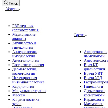
Поиск
Услуги
PRP-терапия
(плазмотерапия)
Медицинские
Врачи
анализы
Акушерство и
гинекология
Аллергология-
Аллергологи-
иммунология
иммунологи
Анестезиология
Анестезиолог
Гастроэнтерология
Врач КТ
Дерматология,
диагностики
косметология
Врачи УВТ
Инъекционная
Врачи УЗД
интимная пластика
Гастроэнтеро
Кардиология
Гинекологи
Мануальная терапия
Дерматологи,
Массаж
косметологи
КТ диагностика
Кардиологи
зубов
Маммологи