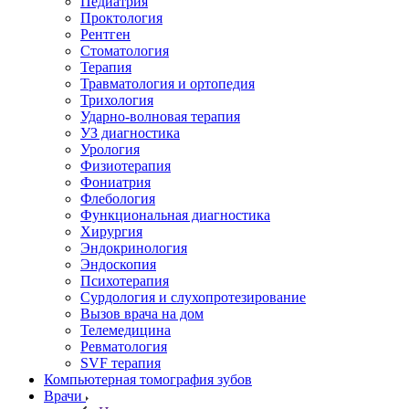
Педиатрия
Проктология
Рентген
Стоматология
Терапия
Травматология и ортопедия
Трихология
Ударно-волновая терапия
УЗ диагностика
Урология
Физиотерапия
Фониатрия
Флебология
Функциональная диагностика
Хирургия
Эндокринология
Эндоскопия
Психотерапия
Сурдология и слухопротезирование
Вызов врача на дом
Телемедицина
Ревматология
SVF терапия
Компьютерная томография зубов
Врачи