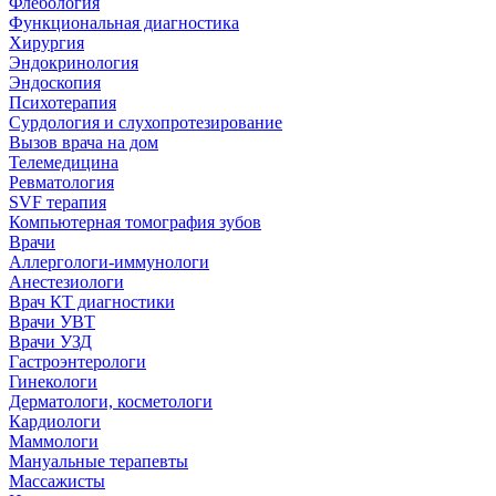
Флебология
Функциональная диагностика
Хирургия
Эндокринология
Эндоскопия
Психотерапия
Сурдология и слухопротезирование
Вызов врача на дом
Телемедицина
Ревматология
SVF терапия
Компьютерная томография зубов
Врачи
Аллергологи-иммунологи
Анестезиологи
Врач КТ диагностики
Врачи УВТ
Врачи УЗД
Гастроэнтерологи
Гинекологи
Дерматологи, косметологи
Кардиологи
Маммологи
Мануальные терапевты
Массажисты