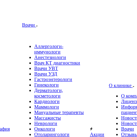
Врачи
Аллергологи-
иммунологи
Анестезиологи
Врач КТ диагностики
Врачи УВТ
Врачи УЗД
Гастроэнтерологи
Гинекологи
О клинике
Дерматологи,
косметологи
О комп
Кардиологи
Лиценз
Маммологи
Информ
Мануальные терапевты
пациен
Массажисты
Новост
Неврологи
Новост
афия
Онкологи
Врачи
Отоларингологи
Акции
Отзыв