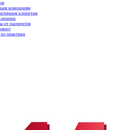
ии
вым компаниям
ативным клиентам
клиники
ы от пациентов
жмент
 из практики