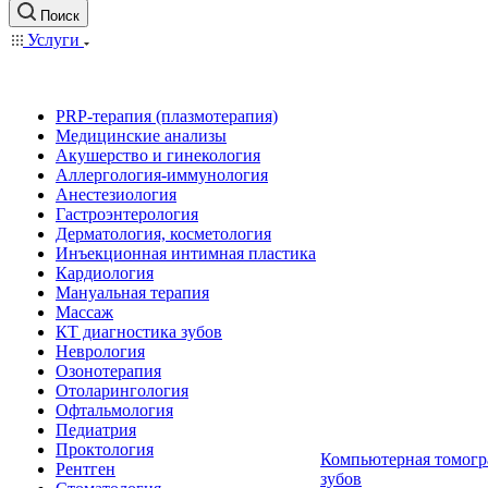
Поиск
Услуги
PRP-терапия (плазмотерапия)
Медицинские анализы
Акушерство и гинекология
Аллергология-иммунология
Анестезиология
Гастроэнтерология
Дерматология, косметология
Инъекционная интимная пластика
Кардиология
Мануальная терапия
Массаж
КТ диагностика зубов
Неврология
Озонотерапия
Отоларингология
Офтальмология
Педиатрия
Проктология
Компьютерная томогр
Рентген
зубов