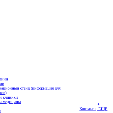
ании
ии
ационный стенд (информация для
тов)
и клиники
и медицины
+
Контакты
ЕЩЕ
ы