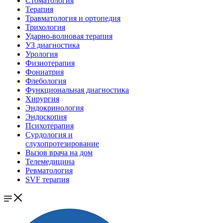
Стоматология
Терапия
Травматология и ортопедия
Трихология
Ударно-волновая терапия
УЗ диагностика
Урология
Физиотерапия
Фониатрия
Флебология
Функциональная диагностика
Хирургия
Эндокринология
Эндоскопия
Психотерапия
Сурдология и
слухопротезирование
Вызов врача на дом
Телемедицина
Ревматология
SVF терапия