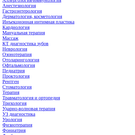
Аллергология-иммунология
Анестезиология
Гастроэнтерология
Дерматология, косметология
Инъекционная интимная пластика
Кардиология
Мануальная терапия
Массаж
КТ диагностика зубов
Неврология
Озонотерапия
Отоларингология
Офтальмология
Педиатрия
Проктология
Рентген
Стоматология
Терапия
Травматология и ортопедия
Трихология
Ударно-волновая терапия
УЗ диагностика
Урология
Физиотерапия
Фониатрия