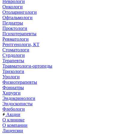
Неврологи
Онкологи
Отоларингологи
Офтальмологи
Педиатры
Проктологи
Психотерапевты
Ревматологи
Рентгенологи, КТ
Стоматологи
Сурдологи
Терапевты
Травматологи-ортопеды
Трихологи
Урологи
Физиотерапевты
Фониатры
Хирурги
Эндокринологи
Эндоскописты
Флебологи
Акции
О клинике
О компании
Лицензии