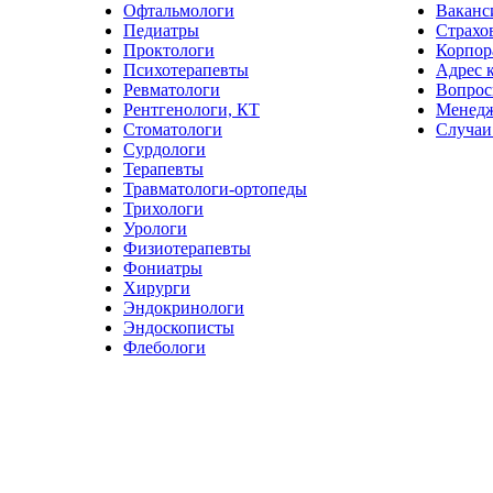
Офтальмологи
Ваканс
Педиатры
Страхо
Проктологи
Корпор
Психотерапевты
Адрес 
Ревматологи
Вопрос
Рентгенологи, КТ
Менед
Стоматологи
Случаи
Сурдологи
Терапевты
Травматологи-ортопеды
Трихологи
Урологи
Физиотерапевты
Фониатры
Хирурги
Эндокринологи
Эндоскописты
Флебологи