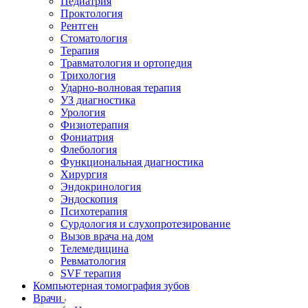
Педиатрия
Проктология
Рентген
Стоматология
Терапия
Травматология и ортопедия
Трихология
Ударно-волновая терапия
УЗ диагностика
Урология
Физиотерапия
Фониатрия
Флебология
Функциональная диагностика
Хирургия
Эндокринология
Эндоскопия
Психотерапия
Сурдология и слухопротезирование
Вызов врача на дом
Телемедицина
Ревматология
SVF терапия
Компьютерная томография зубов
Врачи