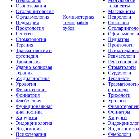
Неврология
Мануальные
Озонотерапия
терапевты
Отоларингология
Массажисты
Офтальмология
Компьютерная
Неврологи
Педиатрия
томография
Онкологи
Проктология
зубов
Отоларинголо
Рентген
Офтальмолог
Стоматология
Педиатры
Терапия
Проктологи
Травматология и
Психотерапев
ортопедия
Ревматологи
Трихология
Рентгенологи
Ударно-волновая
Стоматологи
терапия
Сурдологи
УЗ диагностика
Терапевты
Урология
Травматологи
Физиотерапия
ортопеды
Фониатрия
Трихологи
Флебология
Урологи
Функциональная
Физиотерапев
диагностика
Фониатры
Хирургия
Хирурги
Эндокринология
Эндокриноло
Эндоскопия
Эндоскопист
Психотерапия
Флебологи