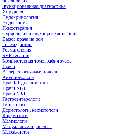
Флебология
Функциональная диагностика
Хирургия
Эндокринология
Эндоскопия
Психотерапия
Сурдология и слухопротезирование
Вызов врача на дом
Телемедицина
Ревматология
SVF терапия
Компьютерная томография зубов
Врачи
Аллергологи-иммунологи
Анестезиологи
Врач КТ диагностики
Врачи УВТ
Врачи УЗД
Гастроэнтерологи
Гинекологи
Дерматологи, косметологи
Кардиологи
Маммологи
Мануальные терапевты
Массажисты