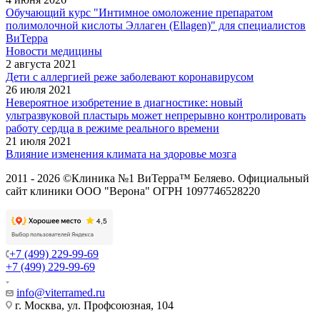
Обучающий курс "Интимное омоложение препаратом
полимолочной кислоты Эллаген (Ellagen)" для специалистов
ВиТерра
Новости медицины
2 августа 2021
Дети с аллергией реже заболевают коронавирусом
26 июля 2021
Невероятное изобретение в диагностике: новый
ультразвуковой пластырь может непрерывно контролировать
работу сердца в режиме реального времени
21 июля 2021
Влияние изменения климата на здоровье мозга
2011 - 2026 ©Клиника №1 ВиТерра™ Беляево. Официальный
сайт клиники ООО "Верона" ОГРН 1097746528220
+7 (499) 229-99-69
+7 (499) 229-99-69
info@viterramed.ru
г. Москва, ул. Профсоюзная, 104