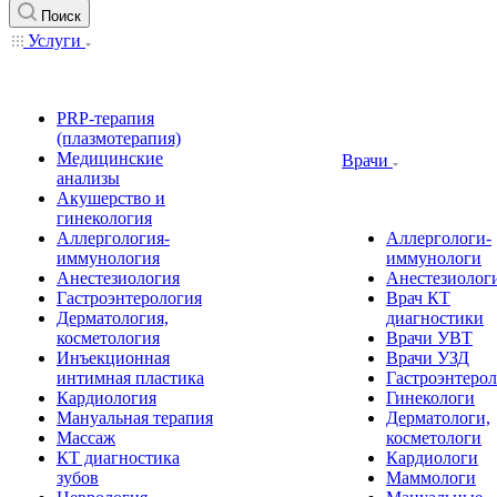
Поиск
Услуги
PRP-терапия
(плазмотерапия)
Медицинские
Врачи
анализы
Акушерство и
гинекология
Аллергология-
Аллергологи-
иммунология
иммунологи
Анестезиология
Анестезиолог
Гастроэнтерология
Врач КТ
Дерматология,
диагностики
косметология
Врачи УВТ
Инъекционная
Врачи УЗД
интимная пластика
Гастроэнтеро
Кардиология
Гинекологи
Мануальная терапия
Дерматологи,
Массаж
косметологи
КТ диагностика
Кардиологи
зубов
Маммологи