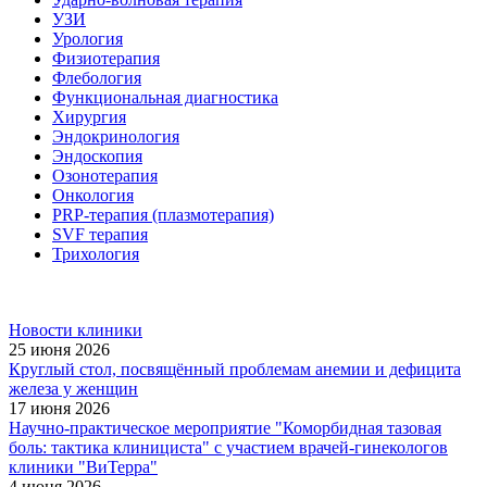
УЗИ
Урология
Физиотерапия
Флебология
Функциональная диагностика
Хирургия
Эндокринология
Эндоскопия
Озонотерапия
Онкология
PRP-терапия (плазмотерапия)
SVF терапия
Трихология
Новости клиники
25 июня 2026
Круглый стол, посвящённый проблемам анемии и дефицита
железа у женщин
17 июня 2026
Научно-практическое мероприятие "Коморбидная тазовая
боль: тактика клинициста" с участием врачей-гинекологов
клиники "ВиТерра"
4 июня 2026