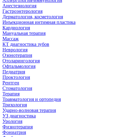
Аллергология-иммунология
Анестезиология
Гастроэнтерология
Дерматология, косметология
Инъекционная интимная пластика
Кардиология
Мануальная терапия
Массаж
КТ диагностика зубов
Неврология
Озонотерапия
Отоларингология
Офтальмология
Педиатрия
Проктология
Рентген
Стоматология
Терапия
Травматология и ортопедия
Трихология
Ударно-волновая терапия
УЗ диагностика
Урология
Физиотерапия
Фониатрия