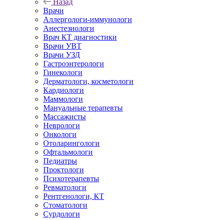
Назад
Врачи
Аллергологи-иммунологи
Анестезиологи
Врач КТ диагностики
Врачи УВТ
Врачи УЗД
Гастроэнтерологи
Гинекологи
Дерматологи, косметологи
Кардиологи
Маммологи
Мануальные терапевты
Массажисты
Неврологи
Онкологи
Отоларингологи
Офтальмологи
Педиатры
Проктологи
Психотерапевты
Ревматологи
Рентгенологи, КТ
Стоматологи
Сурдологи