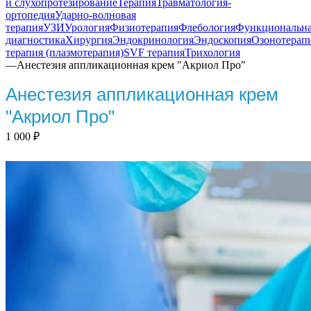
и слухопротезирование
Терапия
Травматология-
ортопедия
Ударно-волновая
терапия
УЗИ
Урология
Физиотерапия
Флебология
Функциональн
диагностика
Хирургия
Эндокринология
Эндоскопия
Озонотерап
терапия (плазмотерапия)
SVF терапия
Трихология
—
Анестезия аппликационная крем "Акриол Про"
Анестезия аппликационная крем
"Акриол Про"
1 000
₽