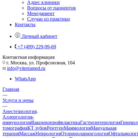
Адрес клиники
Вопросы от пациентов
Менеджмент
Случаи из практики
Контакты
Личный кабинет
+7 (499) 229-99-69
Контактная информация
г. Москва, ул. Профсоюзная, 104
info@viterramed.ru
WhatsApp
Главная
—
Услуги и цены
—
Анестезиология
Аллергология-
иммунология
Вакцинопрофилактика
Гастроэнтерология
Гинекол
томография
КТ зубов
Рентген
Маммология
Мануальная
терапия
Массаж
Неврология
Оториноларингология
Офтальмолог