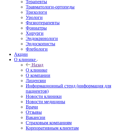
Терапевты
Травматологи-ортопеды
Трихологи
Урологи
Физиотерапевты
Фониатры
Хирурги
Эндокринологи
Эндоскописты
Флебологи
Акции
О клинике
Назад
О клинике
О компании
Лицензии
Информационный стенд (информация для
пациентов)
Новости клиники
Новости медицины
Врачи
Отзывы
Вакансии
Страховым компаниям
Корпоративным клиентам