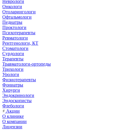
Неврологи
Онкологи
Отоларингологи
Офтальмологи
Педиатры
Проктологи
Психотерапевты
Ревматологи
Рентгенологи, КТ
Стоматологи
Сурдологи
Терапевты
Травматологи-ортопеды
Трихологи
Урологи
Физиотерапевты
Фониатры
Хирурги
Эндокринологи
Эндоскописты
Флебологи
Акции
О клинике
О компании
Лицензии