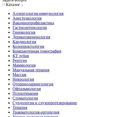
Каталог
Аллергология-иммунология
Анестезиология
Вакцинопрофилактика
Гастроэнтерология
Гинекология
Дерматовенерология
Кардиология
Колопроктология
Компьютерная томография
КТ зубов
Рентген
Маммология
Мануальная терапия
Массаж
Неврология
Оториноларингология
Офтальмология
Психотерапия
Стоматология
Сурдология и слухопротезирование
Терапия
Травматология-ортопедия
Ударно-волновая терапия