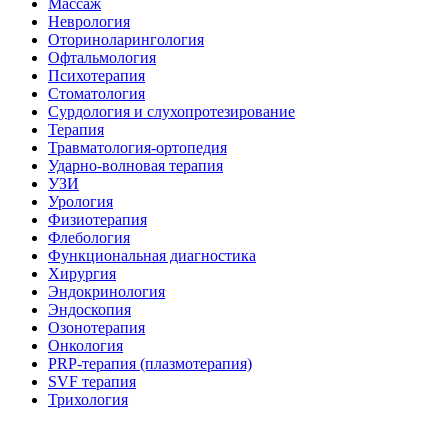
Массаж
Неврология
Оториноларингология
Офтальмология
Психотерапия
Стоматология
Сурдология и слухопротезирование
Терапия
Травматология-ортопедия
Ударно-волновая терапия
УЗИ
Урология
Физиотерапия
Флебология
Функциональная диагностика
Хирургия
Эндокринология
Эндоскопия
Озонотерапия
Онкология
PRP-терапия (плазмотерапия)
SVF терапия
Трихология