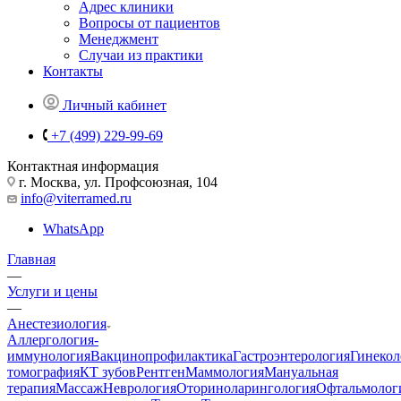
Адрес клиники
Вопросы от пациентов
Менеджмент
Случаи из практики
Контакты
Личный кабинет
+7 (499) 229-99-69
Контактная информация
г. Москва, ул. Профсоюзная, 104
info@viterramed.ru
WhatsApp
Главная
—
Услуги и цены
—
Анестезиология
Аллергология-
иммунология
Вакцинопрофилактика
Гастроэнтерология
Гинекол
томография
КТ зубов
Рентген
Маммология
Мануальная
терапия
Массаж
Неврология
Оториноларингология
Офтальмолог