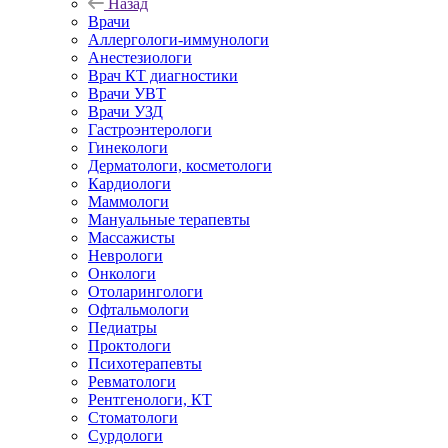
Назад
Врачи
Аллергологи-иммунологи
Анестезиологи
Врач КТ диагностики
Врачи УВТ
Врачи УЗД
Гастроэнтерологи
Гинекологи
Дерматологи, косметологи
Кардиологи
Маммологи
Мануальные терапевты
Массажисты
Неврологи
Онкологи
Отоларингологи
Офтальмологи
Педиатры
Проктологи
Психотерапевты
Ревматологи
Рентгенологи, КТ
Стоматологи
Сурдологи