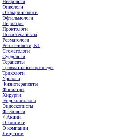
Неврологи
Онкологи
Отоларингологи
Офтальмологи
Педиатры
Проктологи
Психотерапевты
Ревматологи
Рентгенологи, КТ
Стоматологи
Сурдологи
Терапевты
Травматологи-ортопеды
Трихологи
Урологи
Физиотерапевты
Фониатры
Хирурги
Эндокринологи
Эндоскописты
Флебологи
Акции
О клинике
О компании
Лицензии