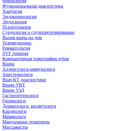
Флебология
Функциональная диагностика
Хирургия
Эндокринология
Эндоскопия
Психотерапия
Сурдология и слухопротезирование
Вызов врача на дом
Телемедицина
Ревматология
SVF терапия
Компьютерная томография зубов
Врачи
Аллергологи-иммунологи
Анестезиологи
Врач КТ диагностики
Врачи УВТ
Врачи УЗД
Гастроэнтерологи
Гинекологи
Дерматологи, косметологи
Кардиологи
Маммологи
Мануальные терапевты
Массажисты