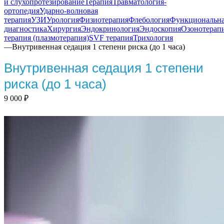
и слухопротезирование
Терапия
Травматология-
ортопедия
Ударно-волновая
терапия
УЗИ
Урология
Физиотерапия
Флебология
Функциональн
диагностика
Хирургия
Эндокринология
Эндоскопия
Озонотерап
терапия (плазмотерапия)
SVF терапия
Трихология
—
Внутривенная седация 1 степени риска (до 1 часа)
Внутривенная седация 1 степени
риска (до 1 часа)
9 000
₽