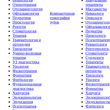
Неврология
Мануальные
Озонотерапия
терапевты
Отоларингология
Массажисты
Офтальмология
Компьютерная
Неврологи
Педиатрия
томография
Онкологи
Проктология
зубов
Отоларинголо
Рентген
Офтальмолог
Стоматология
Педиатры
Терапия
Проктологи
Травматология и
Психотерапев
ортопедия
Ревматологи
Трихология
Рентгенологи
Ударно-волновая
Стоматологи
терапия
Сурдологи
УЗ диагностика
Терапевты
Урология
Травматологи
Физиотерапия
ортопеды
Фониатрия
Трихологи
Флебология
Урологи
Функциональная
Физиотерапев
диагностика
Фониатры
Хирургия
Хирурги
Эндокринология
Эндокриноло
Эндоскопия
Эндоскопист
Психотерапия
Флебологи