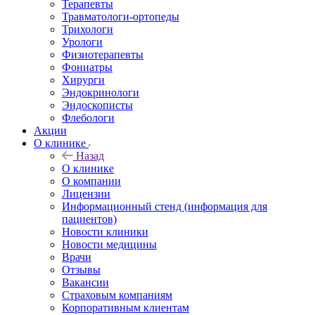
Терапевты
Травматологи-ортопеды
Трихологи
Урологи
Физиотерапевты
Фониатры
Хирурги
Эндокринологи
Эндоскописты
Флебологи
Акции
О клинике
Назад
О клинике
О компании
Лицензии
Информационный стенд (информация для
пациентов)
Новости клиники
Новости медицины
Врачи
Отзывы
Вакансии
Страховым компаниям
Корпоративным клиентам