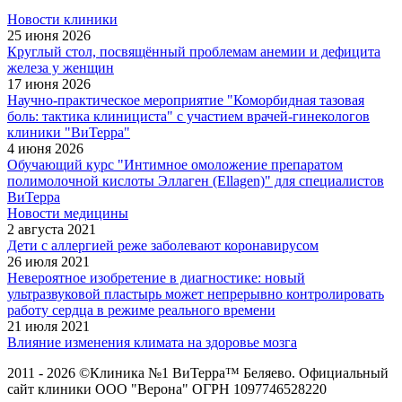
Новости клиники
25 июня 2026
Круглый стол, посвящённый проблемам анемии и дефицита
железа у женщин
17 июня 2026
Научно-практическое мероприятие "Коморбидная тазовая
боль: тактика клинициста" с участием врачей-гинекологов
клиники "ВиТерра"
4 июня 2026
Обучающий курс "Интимное омоложение препаратом
полимолочной кислоты Эллаген (Ellagen)" для специалистов
ВиТерра
Новости медицины
2 августа 2021
Дети с аллергией реже заболевают коронавирусом
26 июля 2021
Невероятное изобретение в диагностике: новый
ультразвуковой пластырь может непрерывно контролировать
работу сердца в режиме реального времени
21 июля 2021
Влияние изменения климата на здоровье мозга
2011 - 2026 ©Клиника №1 ВиТерра™ Беляево. Официальный
сайт клиники ООО "Верона" ОГРН 1097746528220