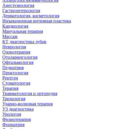
Аллергология-иммунология
Анестезиология
Гастроэнтерология
Дерматология, косметология
Инъекционная интимная пластика
Кардиология
Мануальная терапия
Массаж
КТ диагностика зубов
Неврология
Озонотерапия
Отоларингология
Офтальмология
Педиатрия
Проктология
Рентген
Стоматология
Терапия
Травматология и ортопедия
Трихология
Ударно-волновая терапия
УЗ диагностика
Урология
Физиотерапия
Фониатрия