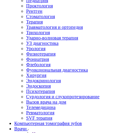
Педиатрия
Проктология
Рентген
Стоматология
Терапия
Травматология и ортопедия
Трихология
Ударно-волновая терапия
УЗ диагностика
Урология
Физиотерапия
Фониатрия
Флебология
Функциональная диагностика
Хирургия
Эндокринология
Эндоскопия
Психотерапия
Сурдология и слухопротезирование
Вызов врача на дом
Телемедицина
Ревматология
SVF терапия
Компьютерная томография зубов
Врачи