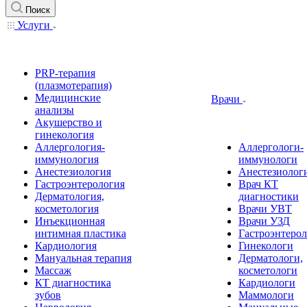
Поиск
Услуги
PRP-терапия
(плазмотерапия)
Медицинские
Врачи
анализы
Акушерство и
гинекология
Аллергология-
Аллергологи-
иммунология
иммунологи
Анестезиология
Анестезиолог
Гастроэнтерология
Врач КТ
Дерматология,
диагностики
косметология
Врачи УВТ
Инъекционная
Врачи УЗД
интимная пластика
Гастроэнтеро
Кардиология
Гинекологи
Мануальная терапия
Дерматологи,
Массаж
косметологи
КТ диагностика
Кардиологи
зубов
Маммологи