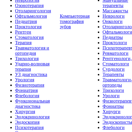
Неврология
Мануальные
Озонотерапия
терапевты
Отоларингология
Массажисты
Офтальмология
Компьютерная
Неврологи
Педиатрия
томография
Онкологи
Проктология
зубов
Отоларинголо
Рентген
Офтальмолог
Стоматология
Педиатры
Терапия
Проктологи
Травматология и
Психотерапев
ортопедия
Ревматологи
Трихология
Рентгенологи
Ударно-волновая
Стоматологи
терапия
Сурдологи
УЗ диагностика
Терапевты
Урология
Травматологи
Физиотерапия
ортопеды
Фониатрия
Трихологи
Флебология
Урологи
Функциональная
Физиотерапев
диагностика
Фониатры
Хирургия
Хирурги
Эндокринология
Эндокриноло
Эндоскопия
Эндоскопист
Психотерапия
Флебологи