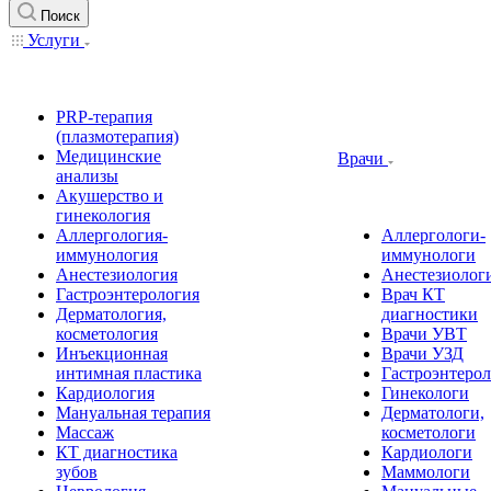
Поиск
Услуги
PRP-терапия
(плазмотерапия)
Медицинские
Врачи
анализы
Акушерство и
гинекология
Аллергология-
Аллергологи-
иммунология
иммунологи
Анестезиология
Анестезиолог
Гастроэнтерология
Врач КТ
Дерматология,
диагностики
косметология
Врачи УВТ
Инъекционная
Врачи УЗД
интимная пластика
Гастроэнтеро
Кардиология
Гинекологи
Мануальная терапия
Дерматологи,
Массаж
косметологи
КТ диагностика
Кардиологи
зубов
Маммологи