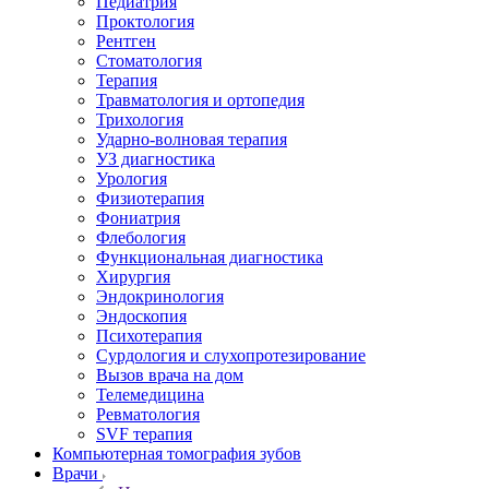
Педиатрия
Проктология
Рентген
Стоматология
Терапия
Травматология и ортопедия
Трихология
Ударно-волновая терапия
УЗ диагностика
Урология
Физиотерапия
Фониатрия
Флебология
Функциональная диагностика
Хирургия
Эндокринология
Эндоскопия
Психотерапия
Сурдология и слухопротезирование
Вызов врача на дом
Телемедицина
Ревматология
SVF терапия
Компьютерная томография зубов
Врачи