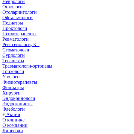
Неврологи
Онкологи
Отоларингологи
Офтальмологи
Педиатры
Проктологи
Психотерапевты
Ревматологи
Рентгенологи, КТ
Стоматологи
Сурдологи
Терапевты
Травматологи-ортопеды
Трихологи
Урологи
Физиотерапевты
Фониатры
Хирурги
Эндокринологи
Эндоскописты
Флебологи
Акции
О клинике
О компании
Лицензии