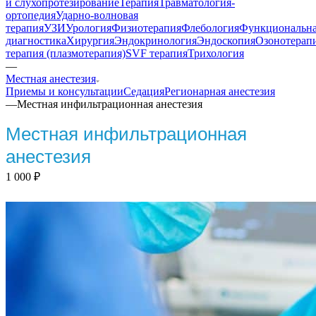
и слухопротезирование
Терапия
Травматология-
ортопедия
Ударно-волновая
терапия
УЗИ
Урология
Физиотерапия
Флебология
Функциональн
диагностика
Хирургия
Эндокринология
Эндоскопия
Озонотерап
терапия (плазмотерапия)
SVF терапия
Трихология
—
Местная анестезия
Приемы и консультации
Седация
Регионарная анестезия
—
Местная инфильтрационная анестезия
Местная инфильтрационная
анестезия
1 000
₽