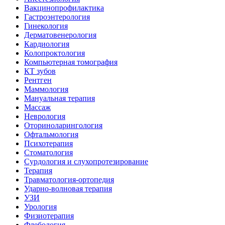
Вакцинопрофилактика
Гастроэнтерология
Гинекология
Дерматовенерология
Кардиология
Колопроктология
Компьютерная томография
КТ зубов
Рентген
Маммология
Мануальная терапия
Массаж
Неврология
Оториноларингология
Офтальмология
Психотерапия
Стоматология
Сурдология и слухопротезирование
Терапия
Травматология-ортопедия
Ударно-волновая терапия
УЗИ
Урология
Физиотерапия
Флебология