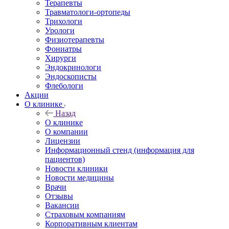
Терапевты
Травматологи-ортопеды
Трихологи
Урологи
Физиотерапевты
Фониатры
Хирурги
Эндокринологи
Эндоскописты
Флебологи
Акции
О клинике
Назад
О клинике
О компании
Лицензии
Информационный стенд (информация для
пациентов)
Новости клиники
Новости медицины
Врачи
Отзывы
Вакансии
Страховым компаниям
Корпоративным клиентам