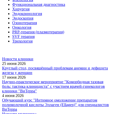
Функциональная диагностика
Хирургия
Эндокринология
Эндоскопия
Озонотерапия
Онкология
PRP-терапия (плазмотерапия)
SVF терапия
Трихология
Новости клиники
25 июня 2026
Круглый стол, посвящённый проблемам анемии и дефицита
железа у женщин
17 июня 2026
Научно-практическое мероприятие "Коморбидная тазовая
боль: тактика клинициста" с участием врачей-гинекологов
клиники "ВиТерра"
4 июня 2026
Обучающий курс "Интимное омоложение препаратом
полимолочной кислоты Эллаген (Ellagen)" для специалистов
ВиТерра
Новости медицины