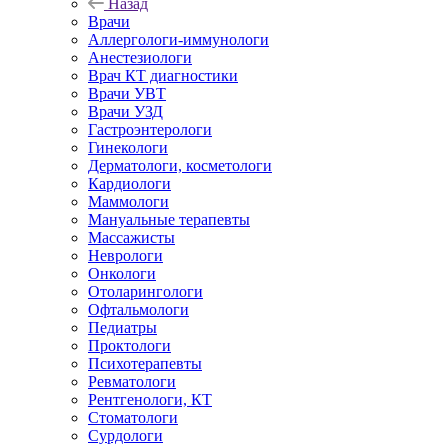
Назад
Врачи
Аллергологи-иммунологи
Анестезиологи
Врач КТ диагностики
Врачи УВТ
Врачи УЗД
Гастроэнтерологи
Гинекологи
Дерматологи, косметологи
Кардиологи
Маммологи
Мануальные терапевты
Массажисты
Неврологи
Онкологи
Отоларингологи
Офтальмологи
Педиатры
Проктологи
Психотерапевты
Ревматологи
Рентгенологи, КТ
Стоматологи
Сурдологи