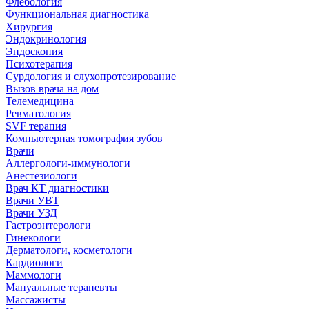
Флебология
Функциональная диагностика
Хирургия
Эндокринология
Эндоскопия
Психотерапия
Сурдология и слухопротезирование
Вызов врача на дом
Телемедицина
Ревматология
SVF терапия
Компьютерная томография зубов
Врачи
Аллергологи-иммунологи
Анестезиологи
Врач КТ диагностики
Врачи УВТ
Врачи УЗД
Гастроэнтерологи
Гинекологи
Дерматологи, косметологи
Кардиологи
Маммологи
Мануальные терапевты
Массажисты