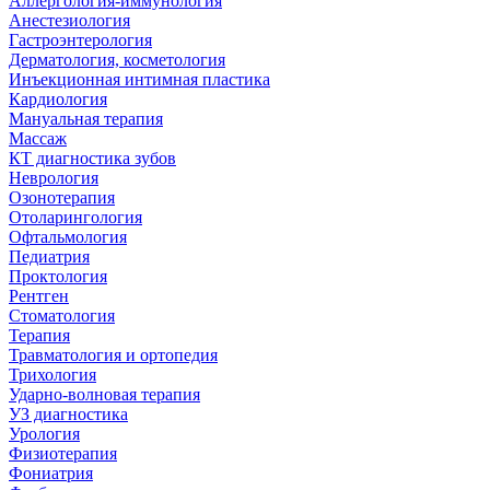
Аллергология-иммунология
Анестезиология
Гастроэнтерология
Дерматология, косметология
Инъекционная интимная пластика
Кардиология
Мануальная терапия
Массаж
КТ диагностика зубов
Неврология
Озонотерапия
Отоларингология
Офтальмология
Педиатрия
Проктология
Рентген
Стоматология
Терапия
Травматология и ортопедия
Трихология
Ударно-волновая терапия
УЗ диагностика
Урология
Физиотерапия
Фониатрия