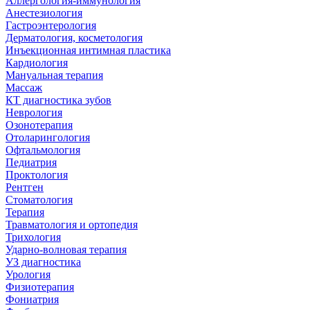
Аллергология-иммунология
Анестезиология
Гастроэнтерология
Дерматология, косметология
Инъекционная интимная пластика
Кардиология
Мануальная терапия
Массаж
КТ диагностика зубов
Неврология
Озонотерапия
Отоларингология
Офтальмология
Педиатрия
Проктология
Рентген
Стоматология
Терапия
Травматология и ортопедия
Трихология
Ударно-волновая терапия
УЗ диагностика
Урология
Физиотерапия
Фониатрия