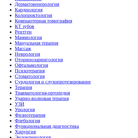
Дерматовенерология
Кардиология
Колопроктология
Компьютерная томография
КТ зубов
Рентген
Маммология
Мануальная терапия
Массаж
Неврология
Оториноларингология
Офтальмология
Психотерапия
Стоматология
Сурдология и слухопротезирование
Терапия
Травматология-ортопедия
Ударно-волновая терапия
УЗИ
Урология
Физиотерапия
Флебология
Функциональная диагностика
Хирургия
Эндокринология