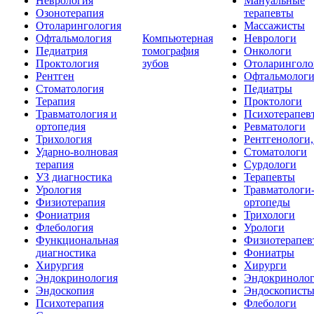
Неврология
Мануальные
Озонотерапия
терапевты
Отоларингология
Массажисты
Офтальмология
Компьютерная
Неврологи
Педиатрия
томография
Онкологи
Проктология
зубов
Отоларинголо
Рентген
Офтальмолог
Стоматология
Педиатры
Терапия
Проктологи
Травматология и
Психотерапев
ортопедия
Ревматологи
Трихология
Рентгенологи
Ударно-волновая
Стоматологи
терапия
Сурдологи
УЗ диагностика
Терапевты
Урология
Травматологи
Физиотерапия
ортопеды
Фониатрия
Трихологи
Флебология
Урологи
Функциональная
Физиотерапев
диагностика
Фониатры
Хирургия
Хирурги
Эндокринология
Эндокриноло
Эндоскопия
Эндоскопист
Психотерапия
Флебологи