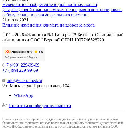
Невероятное изобретение в диагностике: новый
ультразвуковой пластырь может непрерывно контролировать
работу сердца в режиме реального времени
21 июля 2021
Влияние изменения климата на здоровье мозга
2011 - 2026 ©Клиника №1 ВиТерра™ Беляево. Официальный
сайт клиники ООО "Верона" ОГРН 1097746528220
+7 (499) 229-99-69
+7 (499) 229-99-69
info@viterramed.ru
г. Москва, ул. Профсоюзная, 104
WhatsApp
Политика конфиденциальности
Cтоимость визита к врачу не всегда совпадает с указанной ценой приёма на сайте.
Окончательная стоимость приема врача может включать стоимость дополнительных
услуг. Необходимость оказания таких услуг определяется врачом клиники ООО