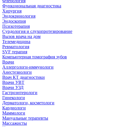
Флебология
Функциональная диагностика
Хирургия
Эндокринология
Эндоскопия
Психотерапия
Сурдология и слухопротезирование
Вызов врача на дом
Телемедицина
Ревматология
SVF терапия
Компьютерная томография зубов
Врачи
Аллергологи-иммунологи
Анестезиологи
Врач КТ диагностики
Врачи УВТ
Врачи УЗД
Гастроэнтерологи
Гинекологи
Дерматологи, косметологи
Кардиологи
Маммологи
Мануальные терапевты
Массажисты