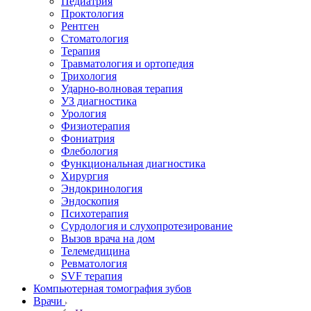
Педиатрия
Проктология
Рентген
Стоматология
Терапия
Травматология и ортопедия
Трихология
Ударно-волновая терапия
УЗ диагностика
Урология
Физиотерапия
Фониатрия
Флебология
Функциональная диагностика
Хирургия
Эндокринология
Эндоскопия
Психотерапия
Сурдология и слухопротезирование
Вызов врача на дом
Телемедицина
Ревматология
SVF терапия
Компьютерная томография зубов
Врачи