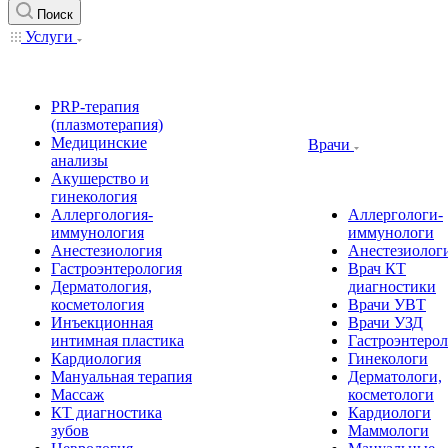
Поиск
Услуги
PRP-терапия
(плазмотерапия)
Медицинские
Врачи
анализы
Акушерство и
гинекология
Аллергология-
Аллергологи-
иммунология
иммунологи
Анестезиология
Анестезиолог
Гастроэнтерология
Врач КТ
Дерматология,
диагностики
косметология
Врачи УВТ
Инъекционная
Врачи УЗД
интимная пластика
Гастроэнтеро
Кардиология
Гинекологи
Мануальная терапия
Дерматологи,
Массаж
косметологи
КТ диагностика
Кардиологи
зубов
Маммологи