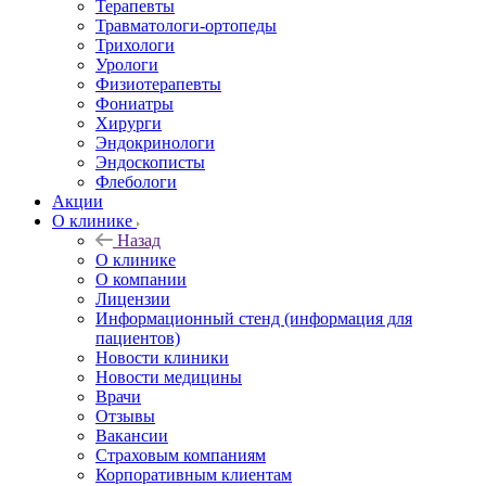
Терапевты
Травматологи-ортопеды
Трихологи
Урологи
Физиотерапевты
Фониатры
Хирурги
Эндокринологи
Эндоскописты
Флебологи
Акции
О клинике
Назад
О клинике
О компании
Лицензии
Информационный стенд (информация для
пациентов)
Новости клиники
Новости медицины
Врачи
Отзывы
Вакансии
Страховым компаниям
Корпоративным клиентам