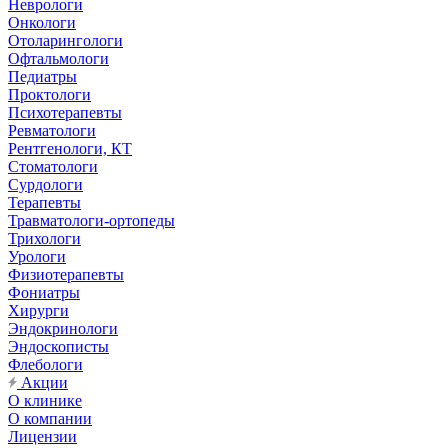
Неврологи
Онкологи
Отоларингологи
Офтальмологи
Педиатры
Проктологи
Психотерапевты
Ревматологи
Рентгенологи, КТ
Стоматологи
Сурдологи
Терапевты
Травматологи-ортопеды
Трихологи
Урологи
Физиотерапевты
Фониатры
Хирурги
Эндокринологи
Эндоскописты
Флебологи
Акции
О клинике
О компании
Лицензии