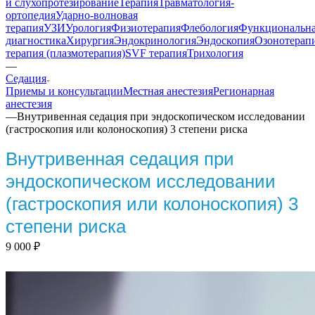
и слухопротезирование
Терапия
Травматология-
ортопедия
Ударно-волновая
терапия
УЗИ
Урология
Физиотерапия
Флебология
Функциональн
диагностика
Хирургия
Эндокринология
Эндоскопия
Озонотерап
терапия (плазмотерапия)
SVF терапия
Трихология
—
Седация
Приемы и консультации
Местная анестезия
Регионарная
анестезия
—
Внутривенная седация при эндоскопическом исследовании
(гастроскопия или колоноскопия) 3 степени риска
Внутривенная седация при
эндоскопическом исследовании
(гастроскопия или колоноскопия) 3
степени риска
9 000
₽