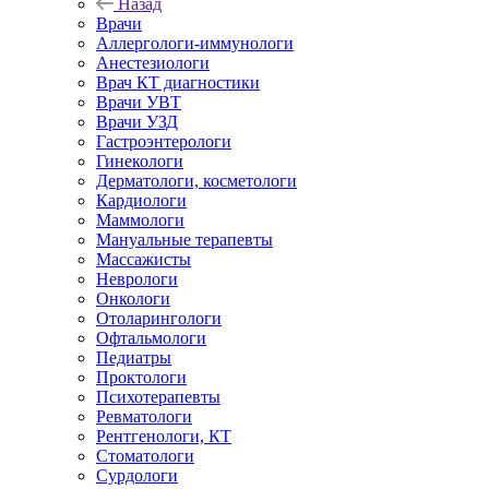
Назад
Врачи
Аллергологи-иммунологи
Анестезиологи
Врач КТ диагностики
Врачи УВТ
Врачи УЗД
Гастроэнтерологи
Гинекологи
Дерматологи, косметологи
Кардиологи
Маммологи
Мануальные терапевты
Массажисты
Неврологи
Онкологи
Отоларингологи
Офтальмологи
Педиатры
Проктологи
Психотерапевты
Ревматологи
Рентгенологи, КТ
Стоматологи
Сурдологи