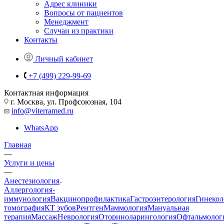
Адрес клиники
Вопросы от пациентов
Менеджмент
Случаи из практики
Контакты
Личный кабинет
+7 (499) 229-99-69
Контактная информация
г. Москва, ул. Профсоюзная, 104
info@viterramed.ru
WhatsApp
Главная
—
Услуги и цены
—
Анестезиология
Аллергология-
иммунология
Вакцинопрофилактика
Гастроэнтерология
Гинекол
томография
КТ зубов
Рентген
Маммология
Мануальная
терапия
Массаж
Неврология
Оториноларингология
Офтальмолог