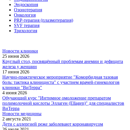
Эндоскопия
Озонотерапия
Онкология
PRP-терапия (плазмотерапия)
SVF терапия
Трихология
Новости клиники
25 июня 2026
Круглый стол, посвящённый проблемам анемии и дефицита
железа у женщин
17 июня 2026
Научно-практическое мероприятие "Коморбидная тазовая
боль: тактика клинициста" с участием врачей-гинекологов
клиники "ВиТерра"
4 июня 2026
Обучающий курс "Интимное омоложение препаратом
полимолочной кислоты Эллаген (Ellagen)" для специалистов
ВиТерра
Новости медицины
2 августа 2021
Дети с аллергией реже заболевают коронавирусом
26 июля 2021