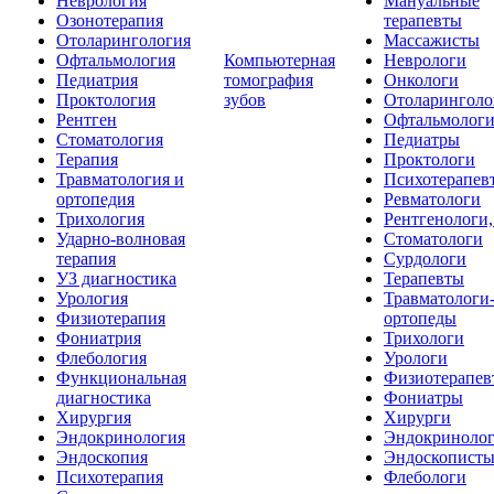
Неврология
Мануальные
Озонотерапия
терапевты
Отоларингология
Массажисты
Офтальмология
Компьютерная
Неврологи
Педиатрия
томография
Онкологи
Проктология
зубов
Отоларинголо
Рентген
Офтальмолог
Стоматология
Педиатры
Терапия
Проктологи
Травматология и
Психотерапев
ортопедия
Ревматологи
Трихология
Рентгенологи
Ударно-волновая
Стоматологи
терапия
Сурдологи
УЗ диагностика
Терапевты
Урология
Травматологи
Физиотерапия
ортопеды
Фониатрия
Трихологи
Флебология
Урологи
Функциональная
Физиотерапев
диагностика
Фониатры
Хирургия
Хирурги
Эндокринология
Эндокриноло
Эндоскопия
Эндоскопист
Психотерапия
Флебологи