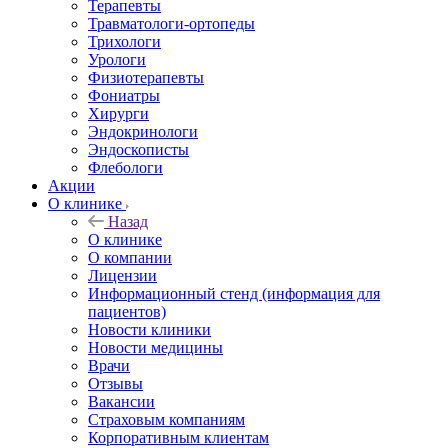
Терапевты
Травматологи-ортопеды
Трихологи
Урологи
Физиотерапевты
Фониатры
Хирурги
Эндокринологи
Эндоскописты
Флебологи
Акции
О клинике
Назад
О клинике
О компании
Лицензии
Информационный стенд (информация для
пациентов)
Новости клиники
Новости медицины
Врачи
Отзывы
Вакансии
Страховым компаниям
Корпоративным клиентам