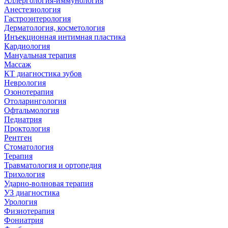
Аллергология-иммунология
Анестезиология
Гастроэнтерология
Дерматология, косметология
Инъекционная интимная пластика
Кардиология
Мануальная терапия
Массаж
КТ диагностика зубов
Неврология
Озонотерапия
Отоларингология
Офтальмология
Педиатрия
Проктология
Рентген
Стоматология
Терапия
Травматология и ортопедия
Трихология
Ударно-волновая терапия
УЗ диагностика
Урология
Физиотерапия
Фониатрия