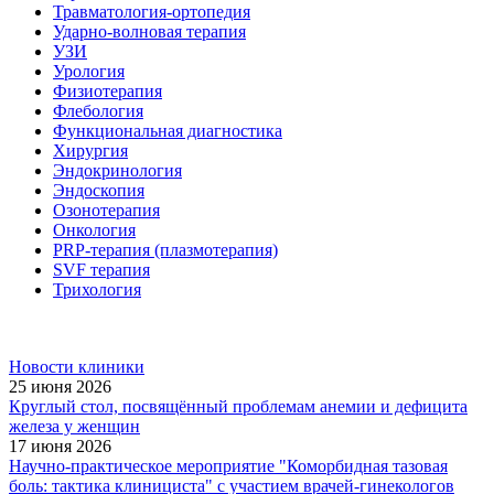
Травматология-ортопедия
Ударно-волновая терапия
УЗИ
Урология
Физиотерапия
Флебология
Функциональная диагностика
Хирургия
Эндокринология
Эндоскопия
Озонотерапия
Онкология
PRP-терапия (плазмотерапия)
SVF терапия
Трихология
Новости клиники
25 июня 2026
Круглый стол, посвящённый проблемам анемии и дефицита
железа у женщин
17 июня 2026
Научно-практическое мероприятие "Коморбидная тазовая
боль: тактика клинициста" с участием врачей-гинекологов