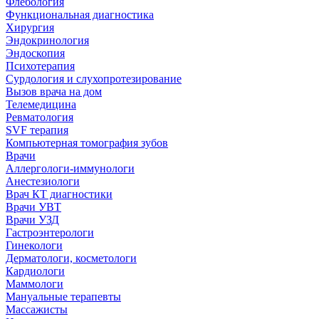
Флебология
Функциональная диагностика
Хирургия
Эндокринология
Эндоскопия
Психотерапия
Сурдология и слухопротезирование
Вызов врача на дом
Телемедицина
Ревматология
SVF терапия
Компьютерная томография зубов
Врачи
Аллергологи-иммунологи
Анестезиологи
Врач КТ диагностики
Врачи УВТ
Врачи УЗД
Гастроэнтерологи
Гинекологи
Дерматологи, косметологи
Кардиологи
Маммологи
Мануальные терапевты
Массажисты