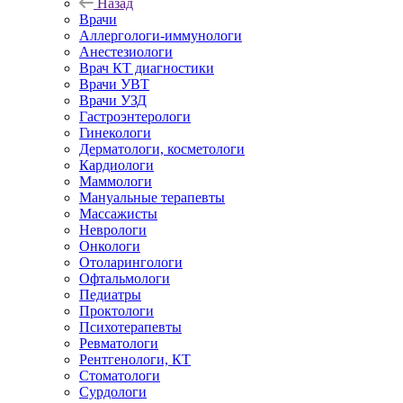
Назад
Врачи
Аллергологи-иммунологи
Анестезиологи
Врач КТ диагностики
Врачи УВТ
Врачи УЗД
Гастроэнтерологи
Гинекологи
Дерматологи, косметологи
Кардиологи
Маммологи
Мануальные терапевты
Массажисты
Неврологи
Онкологи
Отоларингологи
Офтальмологи
Педиатры
Проктологи
Психотерапевты
Ревматологи
Рентгенологи, КТ
Стоматологи
Сурдологи