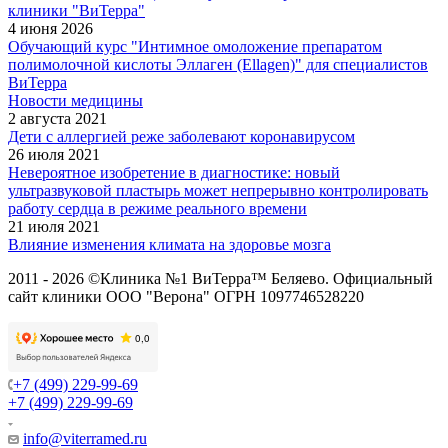
клиники "ВиТерра"
4 июня 2026
Обучающий курс "Интимное омоложение препаратом
полимолочной кислоты Эллаген (Ellagen)" для специалистов
ВиТерра
Новости медицины
2 августа 2021
Дети с аллергией реже заболевают коронавирусом
26 июля 2021
Невероятное изобретение в диагностике: новый
ультразвуковой пластырь может непрерывно контролировать
работу сердца в режиме реального времени
21 июля 2021
Влияние изменения климата на здоровье мозга
2011 - 2026 ©Клиника №1 ВиТерра™ Беляево. Официальный
сайт клиники ООО "Верона" ОГРН 1097746528220
+7 (499) 229-99-69
+7 (499) 229-99-69
info@viterramed.ru