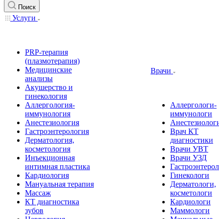
Поиск
Услуги
PRP-терапия
(плазмотерапия)
Медицинские
Врачи
анализы
Акушерство и
гинекология
Аллергология-
Аллергологи-
иммунология
иммунологи
Анестезиология
Анестезиолог
Гастроэнтерология
Врач КТ
Дерматология,
диагностики
косметология
Врачи УВТ
Инъекционная
Врачи УЗД
интимная пластика
Гастроэнтеро
Кардиология
Гинекологи
Мануальная терапия
Дерматологи,
Массаж
косметологи
КТ диагностика
Кардиологи
зубов
Маммологи