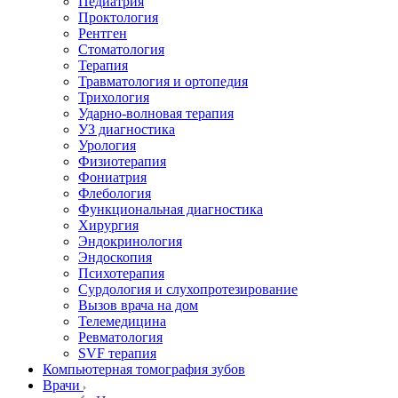
Педиатрия
Проктология
Рентген
Стоматология
Терапия
Травматология и ортопедия
Трихология
Ударно-волновая терапия
УЗ диагностика
Урология
Физиотерапия
Фониатрия
Флебология
Функциональная диагностика
Хирургия
Эндокринология
Эндоскопия
Психотерапия
Сурдология и слухопротезирование
Вызов врача на дом
Телемедицина
Ревматология
SVF терапия
Компьютерная томография зубов
Врачи