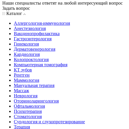
Наши специалисты ответят на любой интересующий вопрос
Задать вопрос
Каталог
Аллергология-иммунология
Анестезиология
Вакцинопрофилактика
Гастроэнтерология
Гинекология
Дерматовенерология
Кардиология
Колопроктология
Компьютерная томография
КТ зубов
Рентген
Маммология
Мануальная терапия
Массаж
Неврология
Оториноларингология
Офтальмология
Психотерапия
Стоматология
Сурдология и слухопротезирование
Терапия