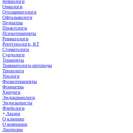
Неврологи
Онкологи
Отоларингологи
Офтальмологи
Педиатры
Проктологи
Психотерапевты
Ревматологи
Рентгенологи, КТ
Стоматологи
Сурдологи
Терапевты
Травматологи-ортопеды
Трихологи
Урологи
Физиотерапевты
Фониатры
Хирурги
Эндокринологи
Эндоскописты
Флебологи
Акции
О клинике
О компании
Лицензии