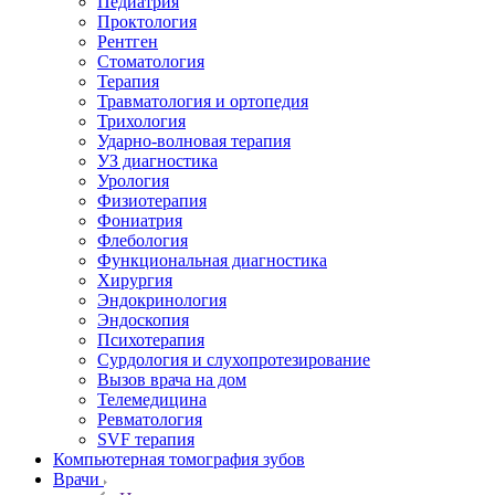
Педиатрия
Проктология
Рентген
Стоматология
Терапия
Травматология и ортопедия
Трихология
Ударно-волновая терапия
УЗ диагностика
Урология
Физиотерапия
Фониатрия
Флебология
Функциональная диагностика
Хирургия
Эндокринология
Эндоскопия
Психотерапия
Сурдология и слухопротезирование
Вызов врача на дом
Телемедицина
Ревматология
SVF терапия
Компьютерная томография зубов
Врачи