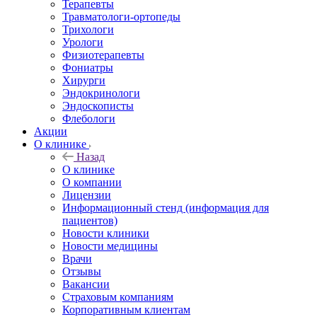
Терапевты
Травматологи-ортопеды
Трихологи
Урологи
Физиотерапевты
Фониатры
Хирурги
Эндокринологи
Эндоскописты
Флебологи
Акции
О клинике
Назад
О клинике
О компании
Лицензии
Информационный стенд (информация для
пациентов)
Новости клиники
Новости медицины
Врачи
Отзывы
Вакансии
Страховым компаниям
Корпоративным клиентам