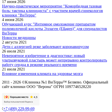
17 июня 2026
Научно-практическое мероприятие "Коморбидная тазовая
боль: тактика клинициста" с участием врачей-гинекологов
клиники "ВиТерра"
4 июня 2026
Обучающий курс "Интимное омоложение препаратом
полимолочной кислоты Эллаген (Ellagen)" для специалистов
ВиТерра
Новости медицины
2 августа 2021
Дети с аллергией реже заболевают коронавирусом
26 июля 2021
Невероятное изобретение в диагностике: новый
ультразвуковой пластырь может непрерывно контролировать
работу сердца в режиме реального времени
21 июля 2021
Влияние изменения климата на здоровье мозга
2011 - 2026 ©Клиника №1 ВиТерра™ Беляево. Официальный
сайт клиники ООО "Верона" ОГРН 1097746528220
+7 (499) 229-99-69