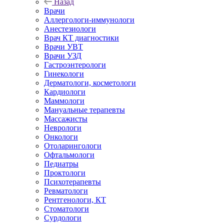
Назад
Врачи
Аллергологи-иммунологи
Анестезиологи
Врач КТ диагностики
Врачи УВТ
Врачи УЗД
Гастроэнтерологи
Гинекологи
Дерматологи, косметологи
Кардиологи
Маммологи
Мануальные терапевты
Массажисты
Неврологи
Онкологи
Отоларингологи
Офтальмологи
Педиатры
Проктологи
Психотерапевты
Ревматологи
Рентгенологи, КТ
Стоматологи
Сурдологи