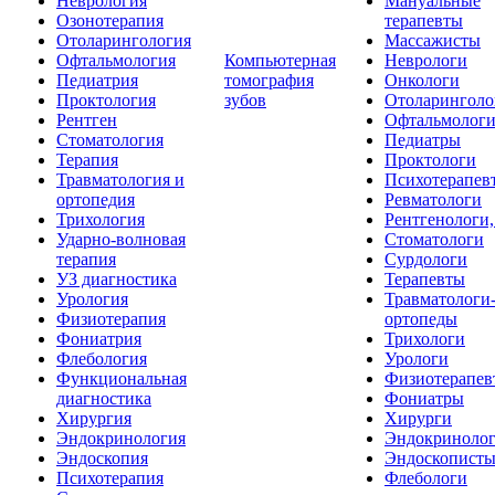
Неврология
Мануальные
Озонотерапия
терапевты
Отоларингология
Массажисты
Офтальмология
Компьютерная
Неврологи
Педиатрия
томография
Онкологи
Проктология
зубов
Отоларинголо
Рентген
Офтальмолог
Стоматология
Педиатры
Терапия
Проктологи
Травматология и
Психотерапев
ортопедия
Ревматологи
Трихология
Рентгенологи
Ударно-волновая
Стоматологи
терапия
Сурдологи
УЗ диагностика
Терапевты
Урология
Травматологи
Физиотерапия
ортопеды
Фониатрия
Трихологи
Флебология
Урологи
Функциональная
Физиотерапев
диагностика
Фониатры
Хирургия
Хирурги
Эндокринология
Эндокриноло
Эндоскопия
Эндоскопист
Психотерапия
Флебологи