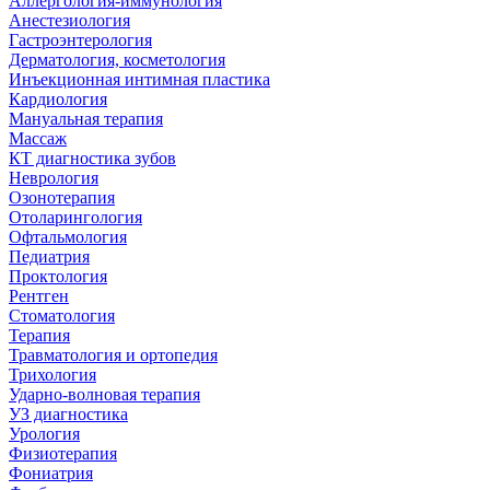
Аллергология-иммунология
Анестезиология
Гастроэнтерология
Дерматология, косметология
Инъекционная интимная пластика
Кардиология
Мануальная терапия
Массаж
КТ диагностика зубов
Неврология
Озонотерапия
Отоларингология
Офтальмология
Педиатрия
Проктология
Рентген
Стоматология
Терапия
Травматология и ортопедия
Трихология
Ударно-волновая терапия
УЗ диагностика
Урология
Физиотерапия
Фониатрия