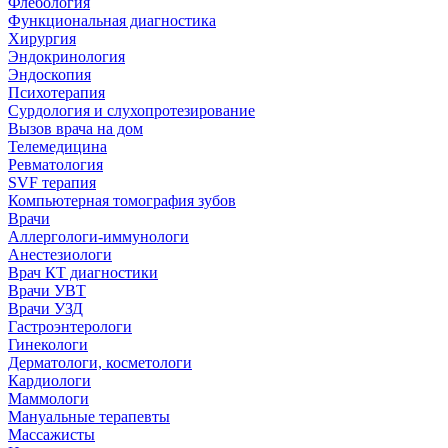
Флебология
Функциональная диагностика
Хирургия
Эндокринология
Эндоскопия
Психотерапия
Сурдология и слухопротезирование
Вызов врача на дом
Телемедицина
Ревматология
SVF терапия
Компьютерная томография зубов
Врачи
Аллергологи-иммунологи
Анестезиологи
Врач КТ диагностики
Врачи УВТ
Врачи УЗД
Гастроэнтерологи
Гинекологи
Дерматологи, косметологи
Кардиологи
Маммологи
Мануальные терапевты
Массажисты