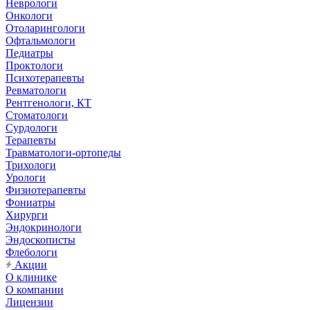
Неврологи
Онкологи
Отоларингологи
Офтальмологи
Педиатры
Проктологи
Психотерапевты
Ревматологи
Рентгенологи, КТ
Стоматологи
Сурдологи
Терапевты
Травматологи-ортопеды
Трихологи
Урологи
Физиотерапевты
Фониатры
Хирурги
Эндокринологи
Эндоскописты
Флебологи
Акции
О клинике
О компании
Лицензии