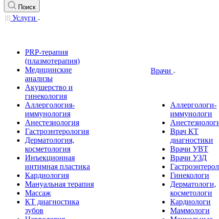
Поиск
Услуги
PRP-терапия
(плазмотерапия)
Медицинские
Врачи
анализы
Акушерство и
гинекология
Аллергология-
Аллергологи-
иммунология
иммунологи
Анестезиология
Анестезиолог
Гастроэнтерология
Врач КТ
Дерматология,
диагностики
косметология
Врачи УВТ
Инъекционная
Врачи УЗД
интимная пластика
Гастроэнтеро
Кардиология
Гинекологи
Мануальная терапия
Дерматологи,
Массаж
косметологи
КТ диагностика
Кардиологи
зубов
Маммологи