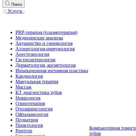
Поиск
Услуги
PRP-терапия (плазмотерапия)
Медицинские анализы
Акушерство и гинекология
Аллергология-иммунология
Анестезиология
Гастроэнтерология
Дерматология, косметология
Инъекционная интимная пластика
Кардиология
Мануальная терапия
Массаж
КТ диагностика зубов
Неврология
Озонотерапия
Отоларингология
Офтальмология
Педиатрия
Проктология
Компьютерная томогр
Рентген
зубов