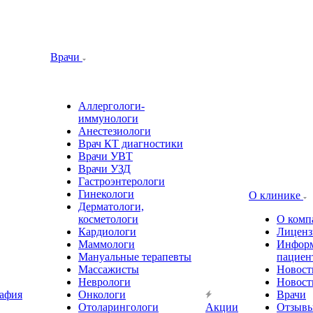
Врачи
Аллергологи-
иммунологи
Анестезиологи
Врач КТ диагностики
Врачи УВТ
Врачи УЗД
Гастроэнтерологи
Гинекологи
О клинике
Дерматологи,
косметологи
О комп
Кардиологи
Лиценз
Маммологи
Информ
Мануальные терапевты
пациен
Массажисты
Новост
Неврологи
Новост
афия
Онкологи
Врачи
Отоларингологи
Акции
Отзыв