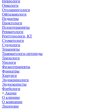
Неврологи
Онкологи
Отоларингологи
Офтальмологи
Педиатры
Проктологи
Психотерапевты
Ревматологи
Рентгенологи, КТ
Стоматологи
Сурдологи
Терапевты
Травматологи-ортопеды
Трихологи
Урологи
Физиотерапевты
Фониатры
Хирурги
Эндокринологи
Эндоскописты
Флебологи
Акции
О клинике
О компании
Лицензии