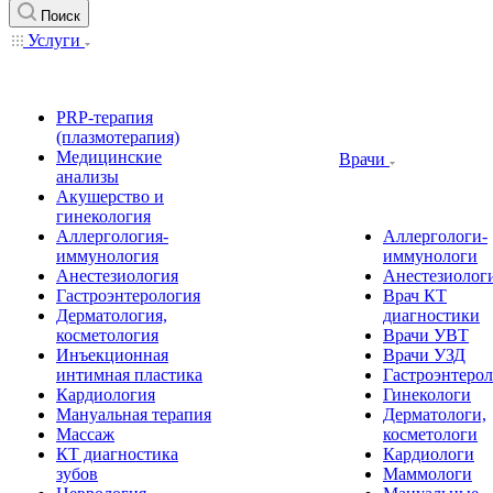
Поиск
Услуги
PRP-терапия
(плазмотерапия)
Медицинские
Врачи
анализы
Акушерство и
гинекология
Аллергология-
Аллергологи-
иммунология
иммунологи
Анестезиология
Анестезиолог
Гастроэнтерология
Врач КТ
Дерматология,
диагностики
косметология
Врачи УВТ
Инъекционная
Врачи УЗД
интимная пластика
Гастроэнтеро
Кардиология
Гинекологи
Мануальная терапия
Дерматологи,
Массаж
косметологи
КТ диагностика
Кардиологи
зубов
Маммологи