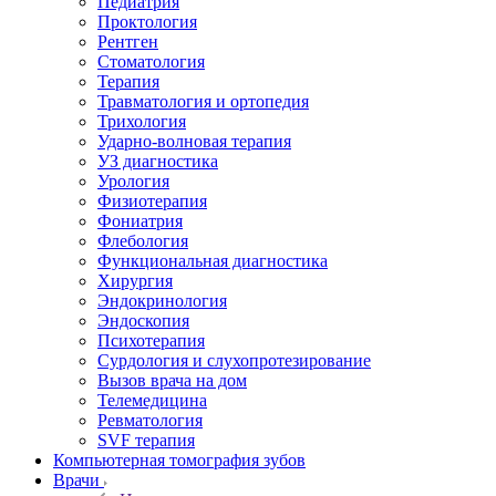
Педиатрия
Проктология
Рентген
Стоматология
Терапия
Травматология и ортопедия
Трихология
Ударно-волновая терапия
УЗ диагностика
Урология
Физиотерапия
Фониатрия
Флебология
Функциональная диагностика
Хирургия
Эндокринология
Эндоскопия
Психотерапия
Сурдология и слухопротезирование
Вызов врача на дом
Телемедицина
Ревматология
SVF терапия
Компьютерная томография зубов
Врачи