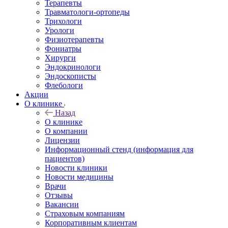
Терапевты
Травматологи-ортопеды
Трихологи
Урологи
Физиотерапевты
Фониатры
Хирурги
Эндокринологи
Эндоскописты
Флебологи
Акции
О клинике
Назад
О клинике
О компании
Лицензии
Информационный стенд (информация для
пациентов)
Новости клиники
Новости медицины
Врачи
Отзывы
Вакансии
Страховым компаниям
Корпоративным клиентам