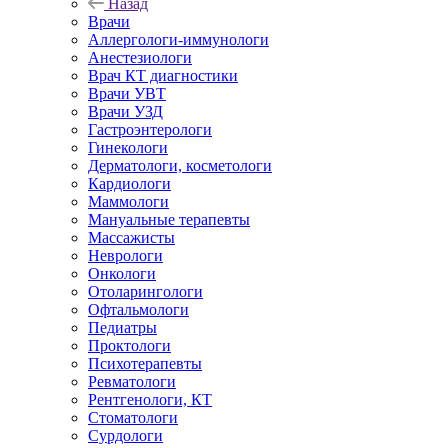
Назад
Врачи
Аллергологи-иммунологи
Анестезиологи
Врач КТ диагностики
Врачи УВТ
Врачи УЗД
Гастроэнтерологи
Гинекологи
Дерматологи, косметологи
Кардиологи
Маммологи
Мануальные терапевты
Массажисты
Неврологи
Онкологи
Отоларингологи
Офтальмологи
Педиатры
Проктологи
Психотерапевты
Ревматологи
Рентгенологи, КТ
Стоматологи
Сурдологи