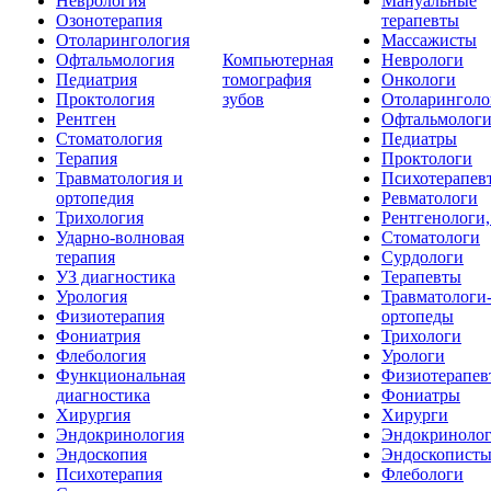
Неврология
Мануальные
Озонотерапия
терапевты
Отоларингология
Массажисты
Офтальмология
Компьютерная
Неврологи
Педиатрия
томография
Онкологи
Проктология
зубов
Отоларинголо
Рентген
Офтальмолог
Стоматология
Педиатры
Терапия
Проктологи
Травматология и
Психотерапев
ортопедия
Ревматологи
Трихология
Рентгенологи
Ударно-волновая
Стоматологи
терапия
Сурдологи
УЗ диагностика
Терапевты
Урология
Травматологи
Физиотерапия
ортопеды
Фониатрия
Трихологи
Флебология
Урологи
Функциональная
Физиотерапев
диагностика
Фониатры
Хирургия
Хирурги
Эндокринология
Эндокриноло
Эндоскопия
Эндоскопист
Психотерапия
Флебологи