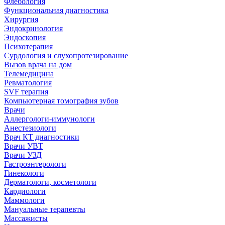
Флебология
Функциональная диагностика
Хирургия
Эндокринология
Эндоскопия
Психотерапия
Сурдология и слухопротезирование
Вызов врача на дом
Телемедицина
Ревматология
SVF терапия
Компьютерная томография зубов
Врачи
Аллергологи-иммунологи
Анестезиологи
Врач КТ диагностики
Врачи УВТ
Врачи УЗД
Гастроэнтерологи
Гинекологи
Дерматологи, косметологи
Кардиологи
Маммологи
Мануальные терапевты
Массажисты