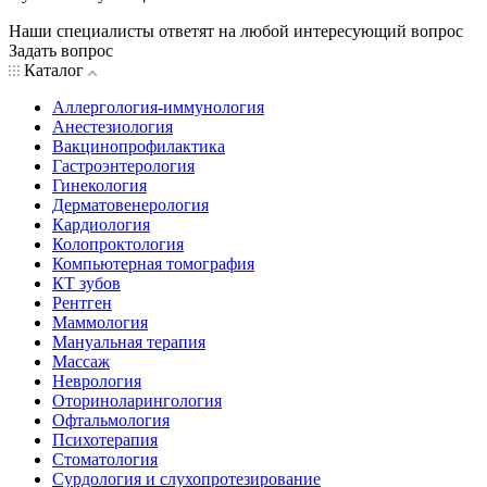
Наши специалисты ответят на любой интересующий вопрос
Задать вопрос
Каталог
Аллергология-иммунология
Анестезиология
Вакцинопрофилактика
Гастроэнтерология
Гинекология
Дерматовенерология
Кардиология
Колопроктология
Компьютерная томография
КТ зубов
Рентген
Маммология
Мануальная терапия
Массаж
Неврология
Оториноларингология
Офтальмология
Психотерапия
Стоматология
Сурдология и слухопротезирование