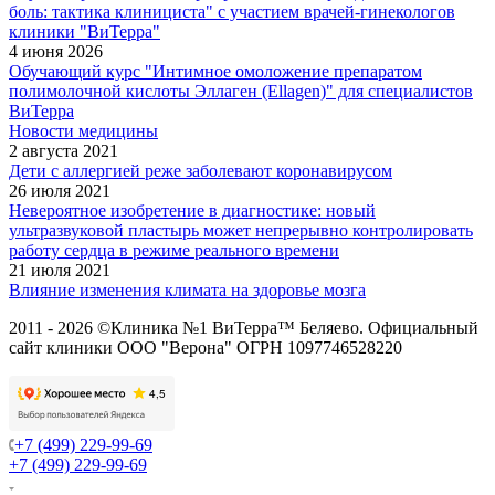
боль: тактика клинициста" с участием врачей-гинекологов
клиники "ВиТерра"
4 июня 2026
Обучающий курс "Интимное омоложение препаратом
полимолочной кислоты Эллаген (Ellagen)" для специалистов
ВиТерра
Новости медицины
2 августа 2021
Дети с аллергией реже заболевают коронавирусом
26 июля 2021
Невероятное изобретение в диагностике: новый
ультразвуковой пластырь может непрерывно контролировать
работу сердца в режиме реального времени
21 июля 2021
Влияние изменения климата на здоровье мозга
2011 - 2026 ©Клиника №1 ВиТерра™ Беляево. Официальный
сайт клиники ООО "Верона" ОГРН 1097746528220
+7 (499) 229-99-69
+7 (499) 229-99-69