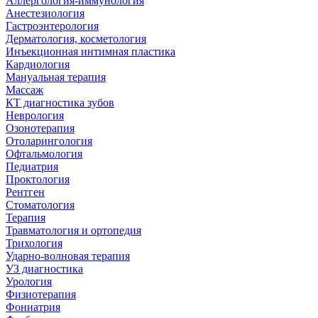
Аллергология-иммунология
Анестезиология
Гастроэнтерология
Дерматология, косметология
Инъекционная интимная пластика
Кардиология
Мануальная терапия
Массаж
КТ диагностика зубов
Неврология
Озонотерапия
Отоларингология
Офтальмология
Педиатрия
Проктология
Рентген
Стоматология
Терапия
Травматология и ортопедия
Трихология
Ударно-волновая терапия
УЗ диагностика
Урология
Физиотерапия
Фониатрия