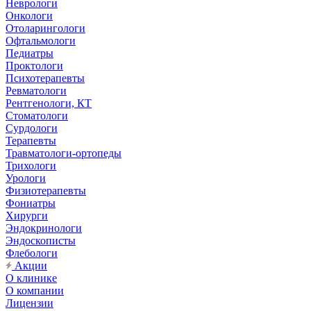
Неврологи
Онкологи
Отоларингологи
Офтальмологи
Педиатры
Проктологи
Психотерапевты
Ревматологи
Рентгенологи, КТ
Стоматологи
Сурдологи
Терапевты
Травматологи-ортопеды
Трихологи
Урологи
Физиотерапевты
Фониатры
Хирурги
Эндокринологи
Эндоскописты
Флебологи
Акции
О клинике
О компании
Лицензии