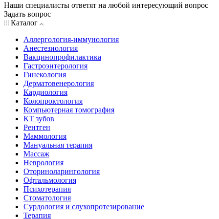
Наши специалисты ответят на любой интересующий вопрос
Задать вопрос
Каталог
Аллергология-иммунология
Анестезиология
Вакцинопрофилактика
Гастроэнтерология
Гинекология
Дерматовенерология
Кардиология
Колопроктология
Компьютерная томография
КТ зубов
Рентген
Маммология
Мануальная терапия
Массаж
Неврология
Оториноларингология
Офтальмология
Психотерапия
Стоматология
Сурдология и слухопротезирование
Терапия