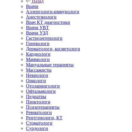
Назад
Врачи
Аллергологи-иммунологи
Анестезиологи
Врач КТ диагностики
Врачи УВТ
Врачи УЗД
Гастроэнтерологи
Гинекологи
Дерматологи, косметологи
Кардиологи
Маммологи
Мануальные терапевты
Массажисты
Неврологи
Онкологи
Отоларингологи
Офтальмологи
Педиатры
Проктологи
Психотерапевты
Ревматологи
Рентгенологи, КТ
Стоматологи
Сурдологи