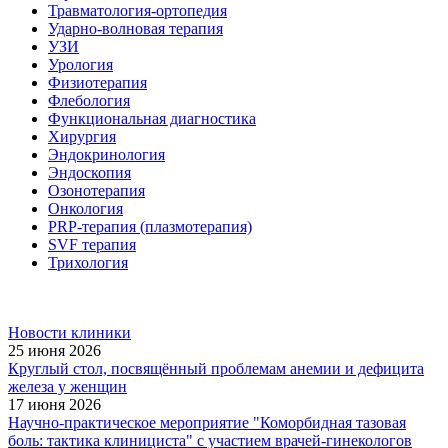
Травматология-ортопедия
Ударно-волновая терапия
УЗИ
Урология
Физиотерапия
Флебология
Функциональная диагностика
Хирургия
Эндокринология
Эндоскопия
Озонотерапия
Онкология
PRP-терапия (плазмотерапия)
SVF терапия
Трихология
Новости клиники
25 июня 2026
Круглый стол, посвящённый проблемам анемии и дефицита
железа у женщин
17 июня 2026
Научно-практическое мероприятие "Коморбидная тазовая
боль: тактика клинициста" с участием врачей-гинекологов