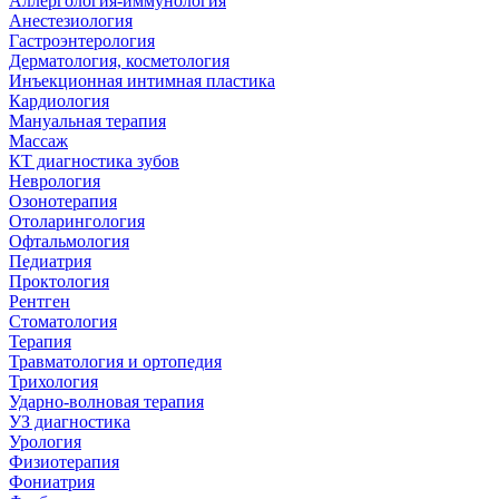
Аллергология-иммунология
Анестезиология
Гастроэнтерология
Дерматология, косметология
Инъекционная интимная пластика
Кардиология
Мануальная терапия
Массаж
КТ диагностика зубов
Неврология
Озонотерапия
Отоларингология
Офтальмология
Педиатрия
Проктология
Рентген
Стоматология
Терапия
Травматология и ортопедия
Трихология
Ударно-волновая терапия
УЗ диагностика
Урология
Физиотерапия
Фониатрия