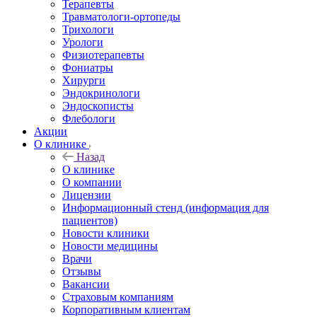
Терапевты
Травматологи-ортопеды
Трихологи
Урологи
Физиотерапевты
Фониатры
Хирурги
Эндокринологи
Эндоскописты
Флебологи
Акции
О клинике
Назад
О клинике
О компании
Лицензии
Информационный стенд (информация для
пациентов)
Новости клиники
Новости медицины
Врачи
Отзывы
Вакансии
Страховым компаниям
Корпоративным клиентам