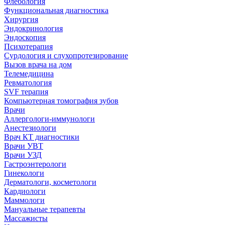
Флебология
Функциональная диагностика
Хирургия
Эндокринология
Эндоскопия
Психотерапия
Сурдология и слухопротезирование
Вызов врача на дом
Телемедицина
Ревматология
SVF терапия
Компьютерная томография зубов
Врачи
Аллергологи-иммунологи
Анестезиологи
Врач КТ диагностики
Врачи УВТ
Врачи УЗД
Гастроэнтерологи
Гинекологи
Дерматологи, косметологи
Кардиологи
Маммологи
Мануальные терапевты
Массажисты