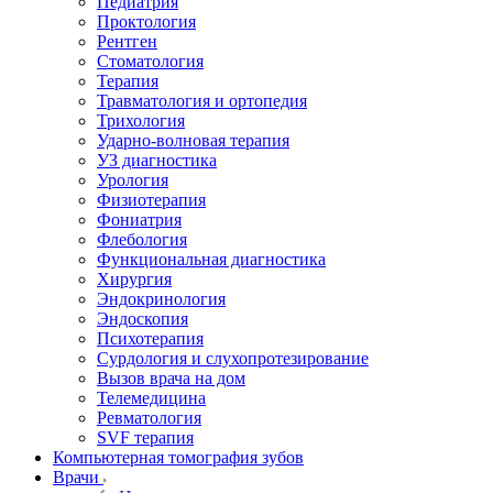
Педиатрия
Проктология
Рентген
Стоматология
Терапия
Травматология и ортопедия
Трихология
Ударно-волновая терапия
УЗ диагностика
Урология
Физиотерапия
Фониатрия
Флебология
Функциональная диагностика
Хирургия
Эндокринология
Эндоскопия
Психотерапия
Сурдология и слухопротезирование
Вызов врача на дом
Телемедицина
Ревматология
SVF терапия
Компьютерная томография зубов
Врачи