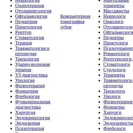
Неврология
Мануальные
Озонотерапия
терапевты
Отоларингология
Массажисты
Офтальмология
Компьютерная
Неврологи
Педиатрия
томография
Онкологи
Проктология
зубов
Отоларинголо
Рентген
Офтальмолог
Стоматология
Педиатры
Терапия
Проктологи
Травматология и
Психотерапев
ортопедия
Ревматологи
Трихология
Рентгенологи
Ударно-волновая
Стоматологи
терапия
Сурдологи
УЗ диагностика
Терапевты
Урология
Травматологи
Физиотерапия
ортопеды
Фониатрия
Трихологи
Флебология
Урологи
Функциональная
Физиотерапев
диагностика
Фониатры
Хирургия
Хирурги
Эндокринология
Эндокриноло
Эндоскопия
Эндоскопист
Психотерапия
Флебологи