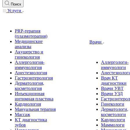
Поиск
Услуги
PRP-терапия
(плазмотерапия)
Медицинские
Врачи
анализы
Акушерство и
гинекология
Аллергология-
Аллергологи-
иммунология
иммунологи
Анестезиология
Анестезиолог
Гастроэнтерология
Врач КТ
Дерматология,
диагностики
косметология
Врачи УВТ
Инъекционная
Врачи УЗД
интимная пластика
Гастроэнтеро
Кардиология
Гинекологи
Мануальная терапия
Дерматологи,
Массаж
косметологи
КТ диагностика
Кардиологи
зубов
Маммологи