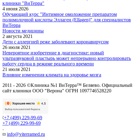
клиники "ВиТерра"
4 июня 2026
Обучающий курс "Интимное омоложение препаратом
полимолочной кислоты Эллаген (Ellagen)" для специалистов
ВиТерра
Новости медицины
2 августа 2021
Дети с аллергией реже заболевают коронавирусом
26 июля 2021
Невероятное изобретение в диагностике: новый
ультразвуковой пластырь может непрерывно контролировать
работу сердца в режиме реального времени
21 июля 2021
Влияние изменения климата на здоровье мозга
2011 - 2026 ©Клиника №1 ВиТерра™ Беляево. Официальный
сайт клиники ООО "Верона" ОГРН 1097746528220
+7 (499) 229-99-69
+7 (499) 229-99-69
info@viterramed.ru