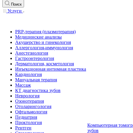
Поиск
Услуги
PRP-терапия (плазмотерапия)
Медицинские анализы
Акушерство и гинекология
Аллергология-иммунология
Анестезиология
Гастроэнтерология
Дерматология, косметология
Инъекционная интимная пластика
Кардиология
Мануальная терапия
Массаж
КТ диагностика зубов
Неврология
Озонотерапия
Отоларингология
Офтальмология
Педиатрия
Проктология
Компьютерная томогр
Рентген
зубов