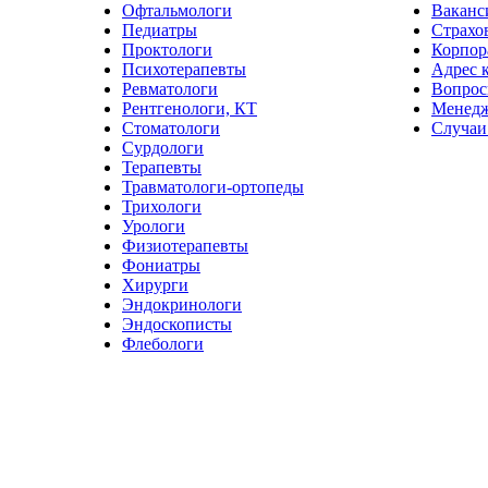
Офтальмологи
Ваканс
Педиатры
Страхо
Проктологи
Корпор
Психотерапевты
Адрес 
Ревматологи
Вопрос
Рентгенологи, КТ
Менед
Стоматологи
Случаи
Сурдологи
Терапевты
Травматологи-ортопеды
Трихологи
Урологи
Физиотерапевты
Фониатры
Хирурги
Эндокринологи
Эндоскописты
Флебологи