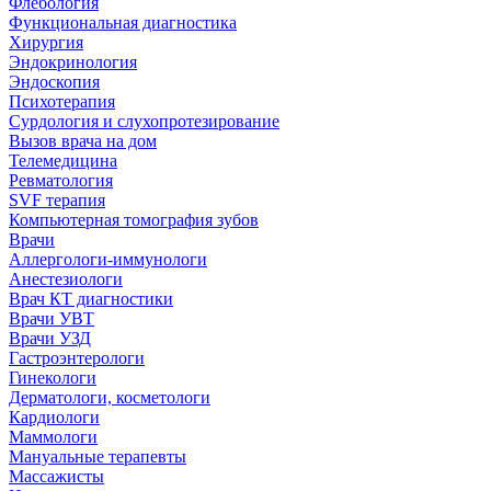
Флебология
Функциональная диагностика
Хирургия
Эндокринология
Эндоскопия
Психотерапия
Сурдология и слухопротезирование
Вызов врача на дом
Телемедицина
Ревматология
SVF терапия
Компьютерная томография зубов
Врачи
Аллергологи-иммунологи
Анестезиологи
Врач КТ диагностики
Врачи УВТ
Врачи УЗД
Гастроэнтерологи
Гинекологи
Дерматологи, косметологи
Кардиологи
Маммологи
Мануальные терапевты
Массажисты