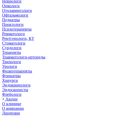
Неврологи
Онкологи
Отоларингологи
Офтальмологи
Педиатры
Проктологи
Психотерапевты
Ревматологи
Рентгенологи, КТ
Стоматологи
Сурдологи
Терапевты
Травматологи-ортопеды
Трихологи
Урологи
Физиотерапевты
Фониатры
Хирурги
Эндокринологи
Эндоскописты
Флебологи
Акции
О клинике
О компании
Лицензии