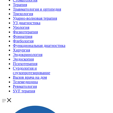
Стоматология
Терапия
Травматология и ортопедия
Трихология
Ударно-волновая терапия
УЗ диагностика
Урология
Физиотерапия
Фониатрия
Флебология
Функциональная диагностика
Хирургия
Эндокринология
Эндоскопия
Психотерапия
Сурдология и
слухопротезирование
Вызов врача на дом
Телемедицина
Ревматология
SVF терапия