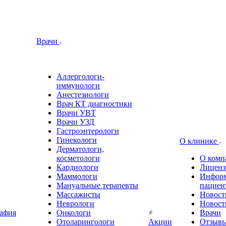
Врачи
Аллергологи-
иммунологи
Анестезиологи
Врач КТ диагностики
Врачи УВТ
Врачи УЗД
Гастроэнтерологи
Гинекологи
О клинике
Дерматологи,
косметологи
О комп
Кардиологи
Лиценз
Маммологи
Информ
Мануальные терапевты
пациен
Массажисты
Новост
Неврологи
Новост
афия
Онкологи
Врачи
Отоларингологи
Акции
Отзыв