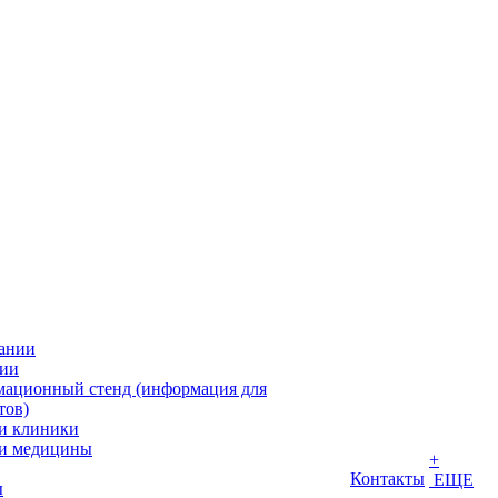
ании
ии
ационный стенд (информация для
тов)
и клиники
и медицины
+
Контакты
ЕЩЕ
ы