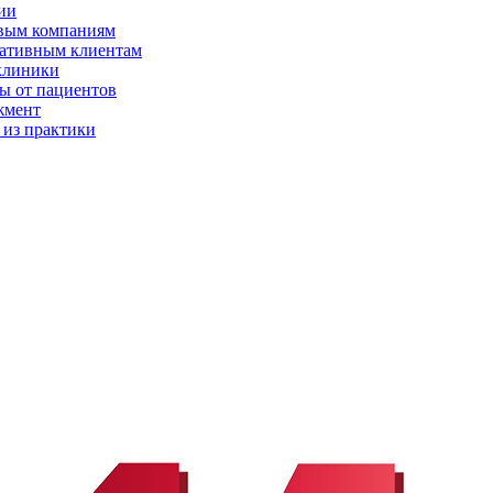
ии
вым компаниям
ативным клиентам
клиники
ы от пациентов
жмент
 из практики