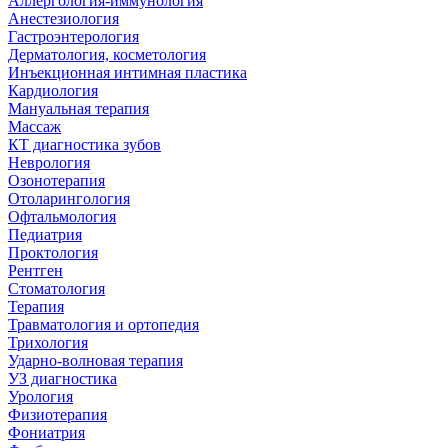
Аллергология-иммунология
Анестезиология
Гастроэнтерология
Дерматология, косметология
Инъекционная интимная пластика
Кардиология
Мануальная терапия
Массаж
КТ диагностика зубов
Неврология
Озонотерапия
Отоларингология
Офтальмология
Педиатрия
Проктология
Рентген
Стоматология
Терапия
Травматология и ортопедия
Трихология
Ударно-волновая терапия
УЗ диагностика
Урология
Физиотерапия
Фониатрия