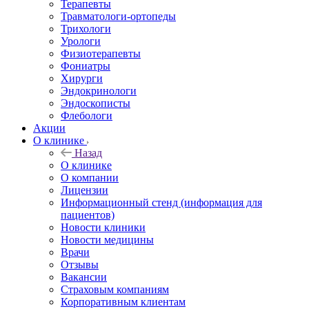
Терапевты
Травматологи-ортопеды
Трихологи
Урологи
Физиотерапевты
Фониатры
Хирурги
Эндокринологи
Эндоскописты
Флебологи
Акции
О клинике
Назад
О клинике
О компании
Лицензии
Информационный стенд (информация для
пациентов)
Новости клиники
Новости медицины
Врачи
Отзывы
Вакансии
Страховым компаниям
Корпоративным клиентам