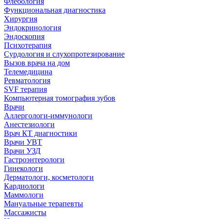
Флебология
Функциональная диагностика
Хирургия
Эндокринология
Эндоскопия
Психотерапия
Сурдология и слухопротезирование
Вызов врача на дом
Телемедицина
Ревматология
SVF терапия
Компьютерная томография зубов
Врачи
Аллергологи-иммунологи
Анестезиологи
Врач КТ диагностики
Врачи УВТ
Врачи УЗД
Гастроэнтерологи
Гинекологи
Дерматологи, косметологи
Кардиологи
Маммологи
Мануальные терапевты
Массажисты