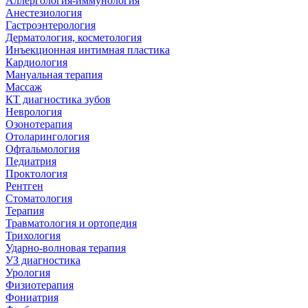
Аллергология-иммунология
Анестезиология
Гастроэнтерология
Дерматология, косметология
Инъекционная интимная пластика
Кардиология
Мануальная терапия
Массаж
КТ диагностика зубов
Неврология
Озонотерапия
Отоларингология
Офтальмология
Педиатрия
Проктология
Рентген
Стоматология
Терапия
Травматология и ортопедия
Трихология
Ударно-волновая терапия
УЗ диагностика
Урология
Физиотерапия
Фониатрия