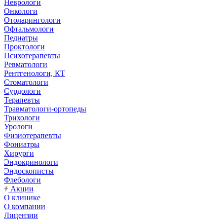
Неврологи
Онкологи
Отоларингологи
Офтальмологи
Педиатры
Проктологи
Психотерапевты
Ревматологи
Рентгенологи, КТ
Стоматологи
Сурдологи
Терапевты
Травматологи-ортопеды
Трихологи
Урологи
Физиотерапевты
Фониатры
Хирурги
Эндокринологи
Эндоскописты
Флебологи
Акции
О клинике
О компании
Лицензии