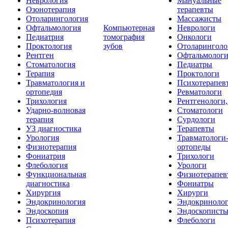
Неврология
Мануальные
Озонотерапия
терапевты
Отоларингология
Массажисты
Офтальмология
Компьютерная
Неврологи
Педиатрия
томография
Онкологи
Проктология
зубов
Отоларинголо
Рентген
Офтальмолог
Стоматология
Педиатры
Терапия
Проктологи
Травматология и
Психотерапев
ортопедия
Ревматологи
Трихология
Рентгенологи
Ударно-волновая
Стоматологи
терапия
Сурдологи
УЗ диагностика
Терапевты
Урология
Травматологи
Физиотерапия
ортопеды
Фониатрия
Трихологи
Флебология
Урологи
Функциональная
Физиотерапев
диагностика
Фониатры
Хирургия
Хирурги
Эндокринология
Эндокриноло
Эндоскопия
Эндоскопист
Психотерапия
Флебологи