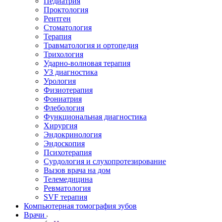
Педиатрия
Проктология
Рентген
Стоматология
Терапия
Травматология и ортопедия
Трихология
Ударно-волновая терапия
УЗ диагностика
Урология
Физиотерапия
Фониатрия
Флебология
Функциональная диагностика
Хирургия
Эндокринология
Эндоскопия
Психотерапия
Сурдология и слухопротезирование
Вызов врача на дом
Телемедицина
Ревматология
SVF терапия
Компьютерная томография зубов
Врачи