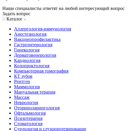
Наши специалисты ответят на любой интересующий вопрос
Задать вопрос
Каталог
Аллергология-иммунология
Анестезиология
Вакцинопрофилактика
Гастроэнтерология
Гинекология
Дерматовенерология
Кардиология
Колопроктология
Компьютерная томография
КТ зубов
Рентген
Маммология
Мануальная терапия
Массаж
Неврология
Оториноларингология
Офтальмология
Психотерапия
Стоматология
Сурдология и слухопротезирование