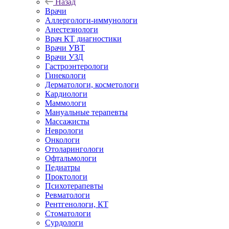
Назад
Врачи
Аллергологи-иммунологи
Анестезиологи
Врач КТ диагностики
Врачи УВТ
Врачи УЗД
Гастроэнтерологи
Гинекологи
Дерматологи, косметологи
Кардиологи
Маммологи
Мануальные терапевты
Массажисты
Неврологи
Онкологи
Отоларингологи
Офтальмологи
Педиатры
Проктологи
Психотерапевты
Ревматологи
Рентгенологи, КТ
Стоматологи
Сурдологи