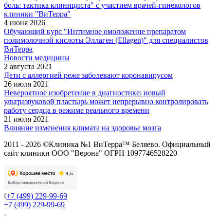
боль: тактика клинициста" с участием врачей-гинекологов
клиники "ВиТерра"
4 июня 2026
Обучающий курс "Интимное омоложение препаратом
полимолочной кислоты Эллаген (Ellagen)" для специалистов
ВиТерра
Новости медицины
2 августа 2021
Дети с аллергией реже заболевают коронавирусом
26 июля 2021
Невероятное изобретение в диагностике: новый
ультразвуковой пластырь может непрерывно контролировать
работу сердца в режиме реального времени
21 июля 2021
Влияние изменения климата на здоровье мозга
2011 - 2026 ©Клиника №1 ВиТерра™ Беляево. Официальный
сайт клиники ООО "Верона" ОГРН 1097746528220
+7 (499) 229-99-69
+7 (499) 229-99-69