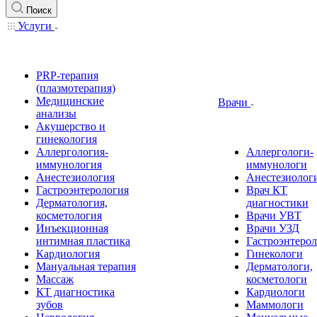
Поиск
Услуги
PRP-терапия
(плазмотерапия)
Медицинские
Врачи
анализы
Акушерство и
гинекология
Аллергология-
Аллергологи-
иммунология
иммунологи
Анестезиология
Анестезиолог
Гастроэнтерология
Врач КТ
Дерматология,
диагностики
косметология
Врачи УВТ
Инъекционная
Врачи УЗД
интимная пластика
Гастроэнтеро
Кардиология
Гинекологи
Мануальная терапия
Дерматологи,
Массаж
косметологи
КТ диагностика
Кардиологи
зубов
Маммологи