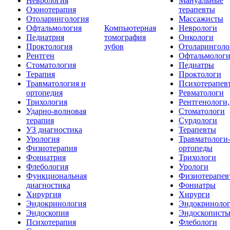
Неврология
Мануальные
Озонотерапия
терапевты
Отоларингология
Массажисты
Офтальмология
Компьютерная
Неврологи
Педиатрия
томография
Онкологи
Проктология
зубов
Отоларинголо
Рентген
Офтальмолог
Стоматология
Педиатры
Терапия
Проктологи
Травматология и
Психотерапев
ортопедия
Ревматологи
Трихология
Рентгенологи
Ударно-волновая
Стоматологи
терапия
Сурдологи
УЗ диагностика
Терапевты
Урология
Травматологи
Физиотерапия
ортопеды
Фониатрия
Трихологи
Флебология
Урологи
Функциональная
Физиотерапев
диагностика
Фониатры
Хирургия
Хирурги
Эндокринология
Эндокриноло
Эндоскопия
Эндоскопист
Психотерапия
Флебологи