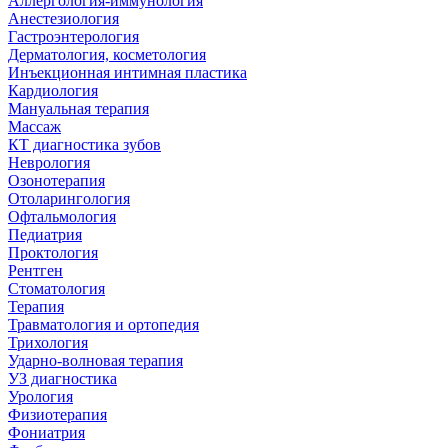
Аллергология-иммунология
Анестезиология
Гастроэнтерология
Дерматология, косметология
Инъекционная интимная пластика
Кардиология
Мануальная терапия
Массаж
КТ диагностика зубов
Неврология
Озонотерапия
Отоларингология
Офтальмология
Педиатрия
Проктология
Рентген
Стоматология
Терапия
Травматология и ортопедия
Трихология
Ударно-волновая терапия
УЗ диагностика
Урология
Физиотерапия
Фониатрия