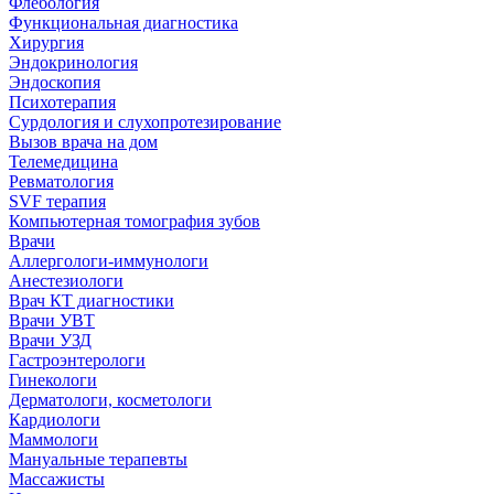
Флебология
Функциональная диагностика
Хирургия
Эндокринология
Эндоскопия
Психотерапия
Сурдология и слухопротезирование
Вызов врача на дом
Телемедицина
Ревматология
SVF терапия
Компьютерная томография зубов
Врачи
Аллергологи-иммунологи
Анестезиологи
Врач КТ диагностики
Врачи УВТ
Врачи УЗД
Гастроэнтерологи
Гинекологи
Дерматологи, косметологи
Кардиологи
Маммологи
Мануальные терапевты
Массажисты