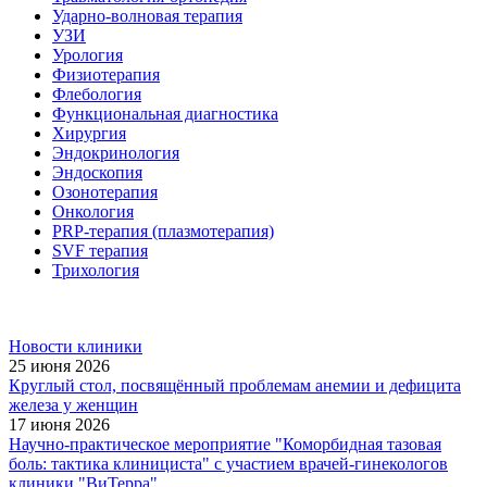
Ударно-волновая терапия
УЗИ
Урология
Физиотерапия
Флебология
Функциональная диагностика
Хирургия
Эндокринология
Эндоскопия
Озонотерапия
Онкология
PRP-терапия (плазмотерапия)
SVF терапия
Трихология
Новости клиники
25 июня 2026
Круглый стол, посвящённый проблемам анемии и дефицита
железа у женщин
17 июня 2026
Научно-практическое мероприятие "Коморбидная тазовая
боль: тактика клинициста" с участием врачей-гинекологов
клиники "ВиТерра"