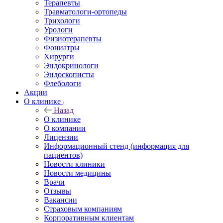
Терапевты
Травматологи-ортопеды
Трихологи
Урологи
Физиотерапевты
Фониатры
Хирурги
Эндокринологи
Эндоскописты
Флебологи
Акции
О клинике
Назад
О клинике
О компании
Лицензии
Информационный стенд (информация для
пациентов)
Новости клиники
Новости медицины
Врачи
Отзывы
Вакансии
Страховым компаниям
Корпоративным клиентам