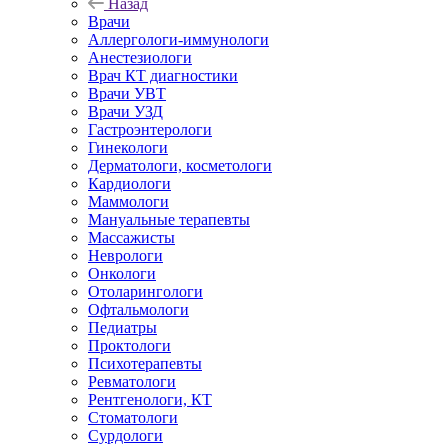
Назад
Врачи
Аллергологи-иммунологи
Анестезиологи
Врач КТ диагностики
Врачи УВТ
Врачи УЗД
Гастроэнтерологи
Гинекологи
Дерматологи, косметологи
Кардиологи
Маммологи
Мануальные терапевты
Массажисты
Неврологи
Онкологи
Отоларингологи
Офтальмологи
Педиатры
Проктологи
Психотерапевты
Ревматологи
Рентгенологи, КТ
Стоматологи
Сурдологи