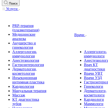
Поиск
Услуги
PRP-терапия
(плазмотерапия)
Медицинские
Врачи
анализы
Акушерство и
гинекология
Аллергология-
Аллергологи-
иммунология
иммунологи
Анестезиология
Анестезиолог
Гастроэнтерология
Врач КТ
Дерматология,
диагностики
косметология
Врачи УВТ
Инъекционная
Врачи УЗД
интимная пластика
Гастроэнтеро
Кардиология
Гинекологи
Мануальная терапия
Дерматологи,
Массаж
косметологи
КТ диагностика
Кардиологи
зубов
Маммологи