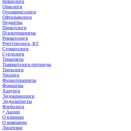
Неврологи
Онкологи
Отоларингологи
Офтальмологи
Педиатры
Проктологи
Психотерапевты
Ревматологи
Рентгенологи, КТ
Стоматологи
Сурдологи
Терапевты
Травматологи-ортопеды
Трихологи
Урологи
Физиотерапевты
Фониатры
Хирурги
Эндокринологи
Эндоскописты
Флебологи
Акции
О клинике
О компании
Лицензии