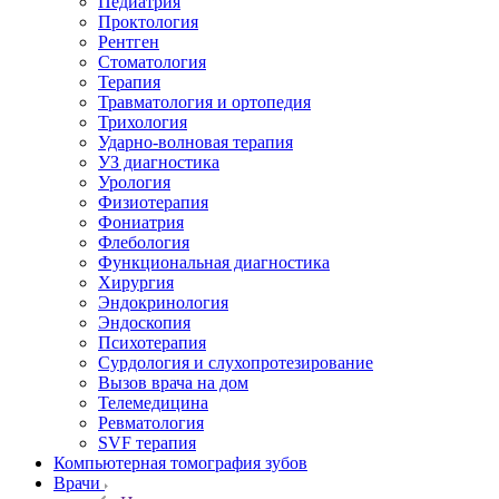
Педиатрия
Проктология
Рентген
Стоматология
Терапия
Травматология и ортопедия
Трихология
Ударно-волновая терапия
УЗ диагностика
Урология
Физиотерапия
Фониатрия
Флебология
Функциональная диагностика
Хирургия
Эндокринология
Эндоскопия
Психотерапия
Сурдология и слухопротезирование
Вызов врача на дом
Телемедицина
Ревматология
SVF терапия
Компьютерная томография зубов
Врачи