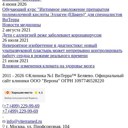
4 июня 2026
Обучающий курс "Интимное омоложение препаратом
полимолочной кислоты Эллаген (Ellagen)" для специалистов
ВиТерра
Новости медицины
2 августа 2021
Дети с аллергией реже заболевают коронавирусом
26 июля 2021
Невероятное изобретение в диагностике: новый
ультразвуковой пластырь может непрерывно контролировать
работу сердца в режиме реального времени
21 июля 2021
Влияние изменения климата на здоровье мозга
2011 - 2026 ©Клиника №1 ВиТерра™ Беляево. Официальный
сайт клиники ООО "Верона" ОГРН 1097746528220
+7 (499) 229-99-69
+7 (499) 229-99-69
info@viterramed.ru
г. Москва, ул. Профсоюзная, 104