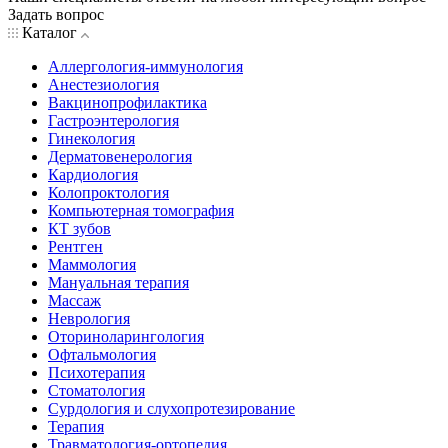
Задать вопрос
Каталог
Аллергология-иммунология
Анестезиология
Вакцинопрофилактика
Гастроэнтерология
Гинекология
Дерматовенерология
Кардиология
Колопроктология
Компьютерная томография
КТ зубов
Рентген
Маммология
Мануальная терапия
Массаж
Неврология
Оториноларингология
Офтальмология
Психотерапия
Стоматология
Сурдология и слухопротезирование
Терапия
Травматология-ортопедия