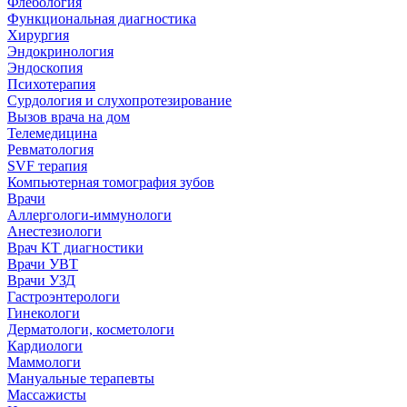
Флебология
Функциональная диагностика
Хирургия
Эндокринология
Эндоскопия
Психотерапия
Сурдология и слухопротезирование
Вызов врача на дом
Телемедицина
Ревматология
SVF терапия
Компьютерная томография зубов
Врачи
Аллергологи-иммунологи
Анестезиологи
Врач КТ диагностики
Врачи УВТ
Врачи УЗД
Гастроэнтерологи
Гинекологи
Дерматологи, косметологи
Кардиологи
Маммологи
Мануальные терапевты
Массажисты