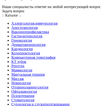
Наши специалисты ответят на любой интересующий вопрос
Задать вопрос
Каталог
Аллергология-иммунология
Анестезиология
Вакцинопрофилактика
Гастроэнтерология
Гинекология
Дерматовенерология
Кардиология
Колопроктология
Компьютерная томография
КТ зубов
Рентген
Маммология
Мануальная терапия
Массаж
Неврология
Оториноларингология
Офтальмология
Психотерапия
Стоматология
Сурдология и слухопротезирование