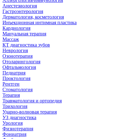
Аллергология-иммунология
Анестезиология
Гастроэнтерология
Дерматология, косметология
Инъекционная интимная пластика
Кардиология
Мануальная терапия
Массаж
КТ диагностика зубов
Неврология
Озонотерапия
Отоларингология
Офтальмология
Педиатрия
Проктология
Рентген
Стоматология
Терапия
Травматология и ортопедия
Трихология
Ударно-волновая терапия
УЗ диагностика
Урология
Физиотерапия
Фониатрия