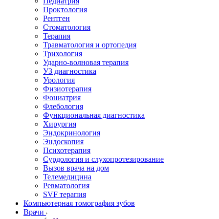
Педиатрия
Проктология
Рентген
Стоматология
Терапия
Травматология и ортопедия
Трихология
Ударно-волновая терапия
УЗ диагностика
Урология
Физиотерапия
Фониатрия
Флебология
Функциональная диагностика
Хирургия
Эндокринология
Эндоскопия
Психотерапия
Сурдология и слухопротезирование
Вызов врача на дом
Телемедицина
Ревматология
SVF терапия
Компьютерная томография зубов
Врачи