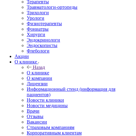
Терапевты
Травматологи-ортопеды
Трихологи
Урологи
Физиотерапевты
Фониатры
Хирурги
Эндокринологи
Эндоскописты
Флебологи
Акции
О клинике
Назад
О клинике
О компании
Лицензии
Информационный стенд (информация для
пациентов)
Новости клиники
Новости медицины
Врачи
Отзывы
Вакансии
Страховым компаниям
Корпоративным клиентам