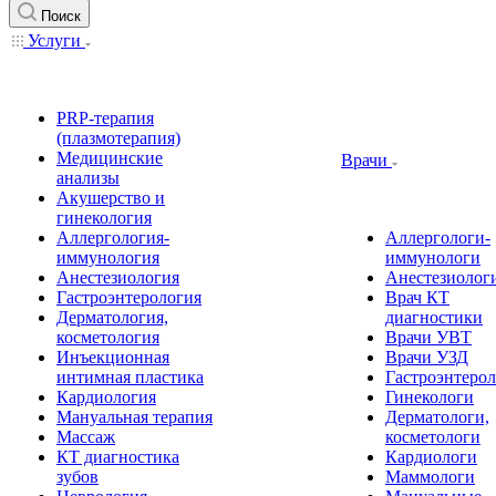
Поиск
Услуги
PRP-терапия
(плазмотерапия)
Медицинские
Врачи
анализы
Акушерство и
гинекология
Аллергология-
Аллергологи-
иммунология
иммунологи
Анестезиология
Анестезиолог
Гастроэнтерология
Врач КТ
Дерматология,
диагностики
косметология
Врачи УВТ
Инъекционная
Врачи УЗД
интимная пластика
Гастроэнтеро
Кардиология
Гинекологи
Мануальная терапия
Дерматологи,
Массаж
косметологи
КТ диагностика
Кардиологи
зубов
Маммологи