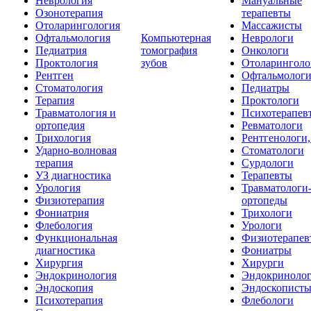
Неврология
Мануальные
Озонотерапия
терапевты
Отоларингология
Массажисты
Офтальмология
Компьютерная
Неврологи
Педиатрия
томография
Онкологи
Проктология
зубов
Отоларинголо
Рентген
Офтальмолог
Стоматология
Педиатры
Терапия
Проктологи
Травматология и
Психотерапев
ортопедия
Ревматологи
Трихология
Рентгенологи
Ударно-волновая
Стоматологи
терапия
Сурдологи
УЗ диагностика
Терапевты
Урология
Травматологи
Физиотерапия
ортопеды
Фониатрия
Трихологи
Флебология
Урологи
Функциональная
Физиотерапев
диагностика
Фониатры
Хирургия
Хирурги
Эндокринология
Эндокриноло
Эндоскопия
Эндоскопист
Психотерапия
Флебологи