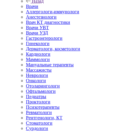
Назад
Врачи
Аллергологи-иммунологи
Анестезиологи
Врач КТ диагностики
Врачи УВТ
Врачи УЗД
Гастроэнтерологи
Гинекологи
Дерматологи, косметологи
Кардиологи
Маммологи
Мануальные терапевты
Массажисты
Неврологи
Онкологи
Отоларингологи
Офтальмологи
Педиатры
Проктологи
Психотерапевты
Ревматологи
Рентгенологи, КТ
Стоматологи
Сурдологи