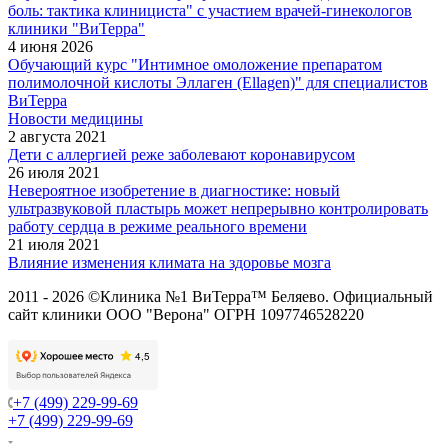
боль: тактика клинициста" с участием врачей-гинекологов
клиники "ВиТерра"
4 июня 2026
Обучающий курс "Интимное омоложение препаратом
полимолочной кислоты Эллаген (Ellagen)" для специалистов
ВиТерра
Новости медицины
2 августа 2021
Дети с аллергией реже заболевают коронавирусом
26 июля 2021
Невероятное изобретение в диагностике: новый
ультразвуковой пластырь может непрерывно контролировать
работу сердца в режиме реального времени
21 июля 2021
Влияние изменения климата на здоровье мозга
2011 - 2026 ©Клиника №1 ВиТерра™ Беляево. Официальный
сайт клиники ООО "Верона" ОГРН 1097746528220
+7 (499) 229-99-69
+7 (499) 229-99-69