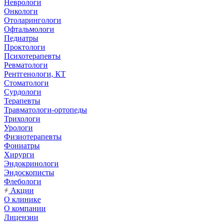
Неврологи
Онкологи
Отоларингологи
Офтальмологи
Педиатры
Проктологи
Психотерапевты
Ревматологи
Рентгенологи, КТ
Стоматологи
Сурдологи
Терапевты
Травматологи-ортопеды
Трихологи
Урологи
Физиотерапевты
Фониатры
Хирурги
Эндокринологи
Эндоскописты
Флебологи
Акции
О клинике
О компании
Лицензии