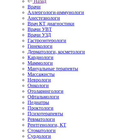
Назад
Врачи
Аллергологи-иммунологи
Анестезиологи
Врач КТ диагностики
Врачи УВТ
Врачи УЗД
Гастроэнтерологи
Гинекологи
Дерматологи, косметологи
Кардиологи
Маммологи
Мануальные терапевты
Массажисты
Неврологи
Онкологи
Отоларингологи
Офтальмологи
Педиатры
Проктологи
Психотерапевты
Ревматологи
Рентгенологи, КТ
Стоматологи
Сурдологи