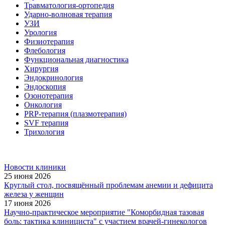
Травматология-ортопедия
Ударно-волновая терапия
УЗИ
Урология
Физиотерапия
Флебология
Функциональная диагностика
Хирургия
Эндокринология
Эндоскопия
Озонотерапия
Онкология
PRP-терапия (плазмотерапия)
SVF терапия
Трихология
Новости клиники
25 июня 2026
Круглый стол, посвящённый проблемам анемии и дефицита
железа у женщин
17 июня 2026
Научно-практическое мероприятие "Коморбидная тазовая
боль: тактика клинициста" с участием врачей-гинекологов