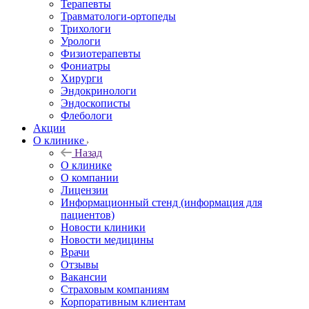
Терапевты
Травматологи-ортопеды
Трихологи
Урологи
Физиотерапевты
Фониатры
Хирурги
Эндокринологи
Эндоскописты
Флебологи
Акции
О клинике
Назад
О клинике
О компании
Лицензии
Информационный стенд (информация для
пациентов)
Новости клиники
Новости медицины
Врачи
Отзывы
Вакансии
Страховым компаниям
Корпоративным клиентам