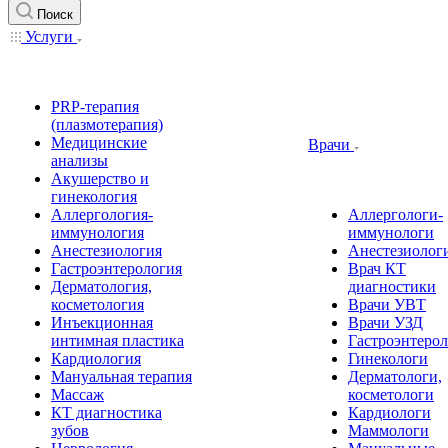
Поиск
Услуги
PRP-терапия
(плазмотерапия)
Медицинские
Врачи
анализы
Акушерство и
гинекология
Аллергология-
Аллергологи-
иммунология
иммунологи
Анестезиология
Анестезиолог
Гастроэнтерология
Врач КТ
Дерматология,
диагностики
косметология
Врачи УВТ
Инъекционная
Врачи УЗД
интимная пластика
Гастроэнтеро
Кардиология
Гинекологи
Мануальная терапия
Дерматологи,
Массаж
косметологи
КТ диагностика
Кардиологи
зубов
Маммологи