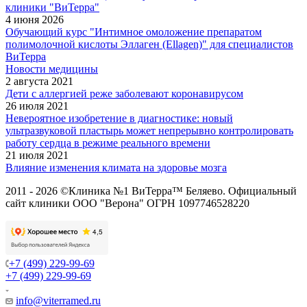
клиники "ВиТерра"
4 июня 2026
Обучающий курс "Интимное омоложение препаратом
полимолочной кислоты Эллаген (Ellagen)" для специалистов
ВиТерра
Новости медицины
2 августа 2021
Дети с аллергией реже заболевают коронавирусом
26 июля 2021
Невероятное изобретение в диагностике: новый
ультразвуковой пластырь может непрерывно контролировать
работу сердца в режиме реального времени
21 июля 2021
Влияние изменения климата на здоровье мозга
2011 - 2026 ©Клиника №1 ВиТерра™ Беляево. Официальный
сайт клиники ООО "Верона" ОГРН 1097746528220
+7 (499) 229-99-69
+7 (499) 229-99-69
info@viterramed.ru