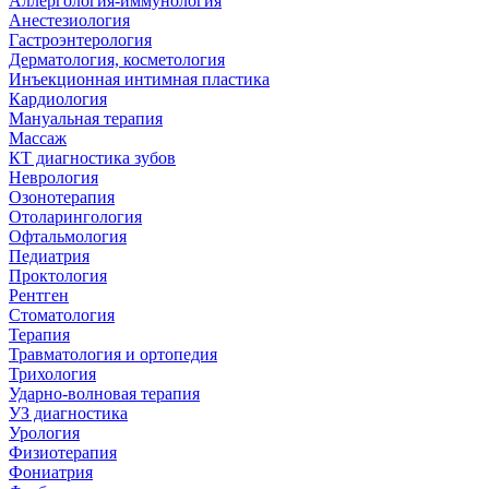
Аллергология-иммунология
Анестезиология
Гастроэнтерология
Дерматология, косметология
Инъекционная интимная пластика
Кардиология
Мануальная терапия
Массаж
КТ диагностика зубов
Неврология
Озонотерапия
Отоларингология
Офтальмология
Педиатрия
Проктология
Рентген
Стоматология
Терапия
Травматология и ортопедия
Трихология
Ударно-волновая терапия
УЗ диагностика
Урология
Физиотерапия
Фониатрия