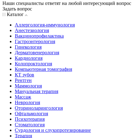
Наши специалисты ответят на любой интересующий вопрос
Задать вопрос
Каталог
Аллергология-иммунология
Анестезиология
Вакцинопрофилактика
Гастроэнтерология
Гинекология
Дерматовенерология
Кардиология
Колопроктология
Компьютерная томография
КТ зубов
Рентген
Маммология
Мануальная терапия
Массаж
Неврология
Оториноларингология
Офтальмология
Психотерапия
Стоматология
Сурдология и слухопротезирование
Терапия