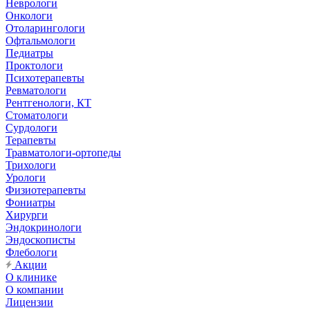
Неврологи
Онкологи
Отоларингологи
Офтальмологи
Педиатры
Проктологи
Психотерапевты
Ревматологи
Рентгенологи, КТ
Стоматологи
Сурдологи
Терапевты
Травматологи-ортопеды
Трихологи
Урологи
Физиотерапевты
Фониатры
Хирурги
Эндокринологи
Эндоскописты
Флебологи
Акции
О клинике
О компании
Лицензии