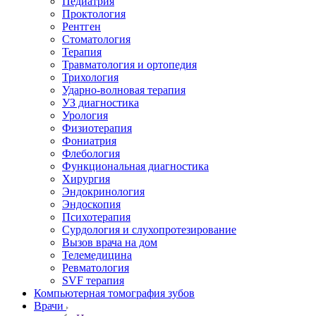
Педиатрия
Проктология
Рентген
Стоматология
Терапия
Травматология и ортопедия
Трихология
Ударно-волновая терапия
УЗ диагностика
Урология
Физиотерапия
Фониатрия
Флебология
Функциональная диагностика
Хирургия
Эндокринология
Эндоскопия
Психотерапия
Сурдология и слухопротезирование
Вызов врача на дом
Телемедицина
Ревматология
SVF терапия
Компьютерная томография зубов
Врачи