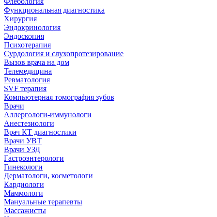
Флебология
Функциональная диагностика
Хирургия
Эндокринология
Эндоскопия
Психотерапия
Сурдология и слухопротезирование
Вызов врача на дом
Телемедицина
Ревматология
SVF терапия
Компьютерная томография зубов
Врачи
Аллергологи-иммунологи
Анестезиологи
Врач КТ диагностики
Врачи УВТ
Врачи УЗД
Гастроэнтерологи
Гинекологи
Дерматологи, косметологи
Кардиологи
Маммологи
Мануальные терапевты
Массажисты