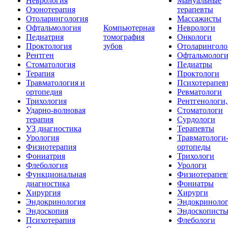
Неврология
Мануальные
Озонотерапия
терапевты
Отоларингология
Массажисты
Офтальмология
Компьютерная
Неврологи
Педиатрия
томография
Онкологи
Проктология
зубов
Отоларинголо
Рентген
Офтальмолог
Стоматология
Педиатры
Терапия
Проктологи
Травматология и
Психотерапев
ортопедия
Ревматологи
Трихология
Рентгенологи
Ударно-волновая
Стоматологи
терапия
Сурдологи
УЗ диагностика
Терапевты
Урология
Травматологи
Физиотерапия
ортопеды
Фониатрия
Трихологи
Флебология
Урологи
Функциональная
Физиотерапев
диагностика
Фониатры
Хирургия
Хирурги
Эндокринология
Эндокриноло
Эндоскопия
Эндоскопист
Психотерапия
Флебологи