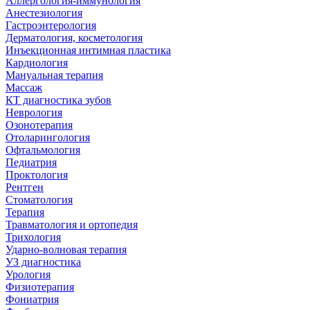
Аллергология-иммунология
Анестезиология
Гастроэнтерология
Дерматология, косметология
Инъекционная интимная пластика
Кардиология
Мануальная терапия
Массаж
КТ диагностика зубов
Неврология
Озонотерапия
Отоларингология
Офтальмология
Педиатрия
Проктология
Рентген
Стоматология
Терапия
Травматология и ортопедия
Трихология
Ударно-волновая терапия
УЗ диагностика
Урология
Физиотерапия
Фониатрия