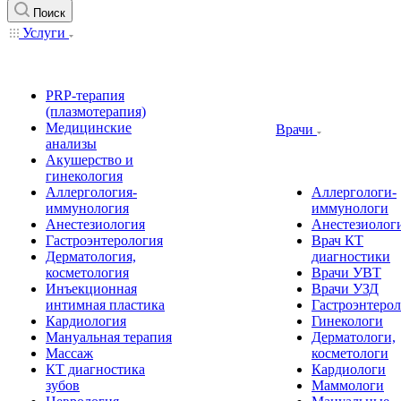
Поиск
Услуги
PRP-терапия
(плазмотерапия)
Медицинские
Врачи
анализы
Акушерство и
гинекология
Аллергология-
Аллергологи-
иммунология
иммунологи
Анестезиология
Анестезиолог
Гастроэнтерология
Врач КТ
Дерматология,
диагностики
косметология
Врачи УВТ
Инъекционная
Врачи УЗД
интимная пластика
Гастроэнтеро
Кардиология
Гинекологи
Мануальная терапия
Дерматологи,
Массаж
косметологи
КТ диагностика
Кардиологи
зубов
Маммологи