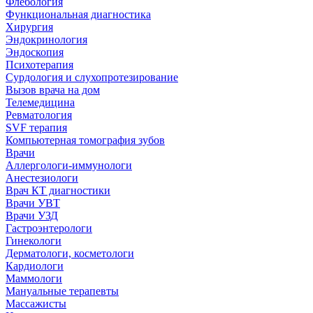
Флебология
Функциональная диагностика
Хирургия
Эндокринология
Эндоскопия
Психотерапия
Сурдология и слухопротезирование
Вызов врача на дом
Телемедицина
Ревматология
SVF терапия
Компьютерная томография зубов
Врачи
Аллергологи-иммунологи
Анестезиологи
Врач КТ диагностики
Врачи УВТ
Врачи УЗД
Гастроэнтерологи
Гинекологи
Дерматологи, косметологи
Кардиологи
Маммологи
Мануальные терапевты
Массажисты