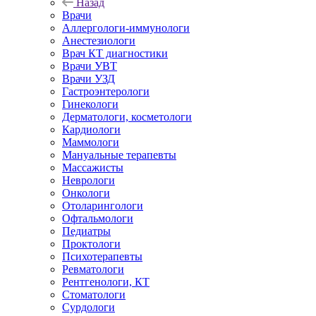
Назад
Врачи
Аллергологи-иммунологи
Анестезиологи
Врач КТ диагностики
Врачи УВТ
Врачи УЗД
Гастроэнтерологи
Гинекологи
Дерматологи, косметологи
Кардиологи
Маммологи
Мануальные терапевты
Массажисты
Неврологи
Онкологи
Отоларингологи
Офтальмологи
Педиатры
Проктологи
Психотерапевты
Ревматологи
Рентгенологи, КТ
Стоматологи
Сурдологи