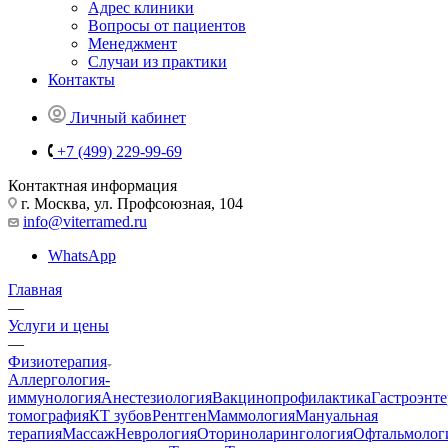
Адрес клиники
Вопросы от пациентов
Менеджмент
Случаи из практики
Контакты
Личный кабинет
+7 (499) 229-99-69
Контактная информация
г. Москва, ул. Профсоюзная, 104
info@viterramed.ru
WhatsApp
Главная
—
Услуги и цены
—
Физиотерапия
Аллергология-
иммунология
Анестезиология
Вакцинопрофилактика
Гастроэнт
томография
КТ зубов
Рентген
Маммология
Мануальная
терапия
Массаж
Неврология
Оториноларингология
Офтальмолог