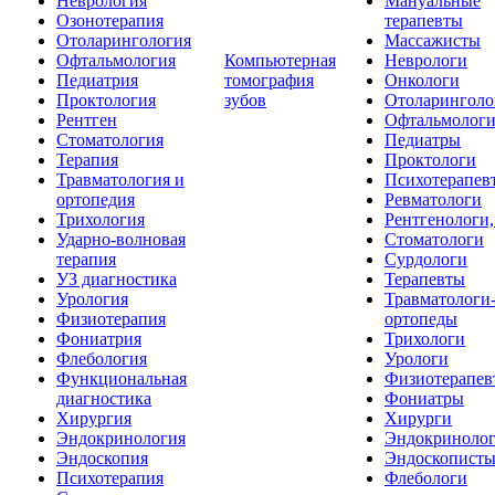
Неврология
Мануальные
Озонотерапия
терапевты
Отоларингология
Массажисты
Офтальмология
Компьютерная
Неврологи
Педиатрия
томография
Онкологи
Проктология
зубов
Отоларинголо
Рентген
Офтальмолог
Стоматология
Педиатры
Терапия
Проктологи
Травматология и
Психотерапев
ортопедия
Ревматологи
Трихология
Рентгенологи
Ударно-волновая
Стоматологи
терапия
Сурдологи
УЗ диагностика
Терапевты
Урология
Травматологи
Физиотерапия
ортопеды
Фониатрия
Трихологи
Флебология
Урологи
Функциональная
Физиотерапев
диагностика
Фониатры
Хирургия
Хирурги
Эндокринология
Эндокриноло
Эндоскопия
Эндоскопист
Психотерапия
Флебологи