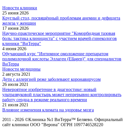
Новости клиники
25 июня 2026
Круглый стол, посвящённый проблемам анемии и дефицита
железа у женщин
17 июня 2026
Научно-практическое мероприятие "Коморбидная тазовая
боль: тактика клинициста" с участием врачей-гинекологов
клиники "ВиТерра"
4 июня 2026
Обучающий курс "Интимное омоложение препаратом
полимолочной кислоты Эллаген (Ellagen)" для специалистов
ВиТерра
Новости медицины
2 августа 2021
Дети с аллергией реже заболевают коронавирусом
26 июля 2021
Невероятное изобретение в диагностике: новый
ультразвуковой пластырь может непрерывно контролировать
работу сердца в режиме реального времени
21 июля 2021
Влияние изменения климата на здоровье мозга
2011 - 2026 ©Клиника №1 ВиТерра™ Беляево. Официальный
сайт клиники ООО "Верона" ОГРН 1097746528220