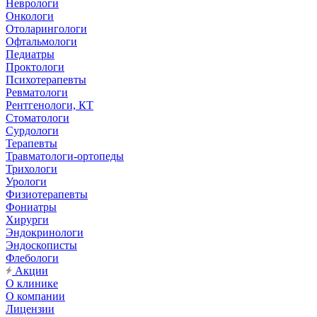
Неврологи
Онкологи
Отоларингологи
Офтальмологи
Педиатры
Проктологи
Психотерапевты
Ревматологи
Рентгенологи, КТ
Стоматологи
Сурдологи
Терапевты
Травматологи-ортопеды
Трихологи
Урологи
Физиотерапевты
Фониатры
Хирурги
Эндокринологи
Эндоскописты
Флебологи
Акции
О клинике
О компании
Лицензии