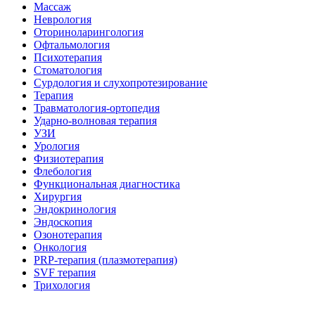
Массаж
Неврология
Оториноларингология
Офтальмология
Психотерапия
Стоматология
Сурдология и слухопротезирование
Терапия
Травматология-ортопедия
Ударно-волновая терапия
УЗИ
Урология
Физиотерапия
Флебология
Функциональная диагностика
Хирургия
Эндокринология
Эндоскопия
Озонотерапия
Онкология
PRP-терапия (плазмотерапия)
SVF терапия
Трихология