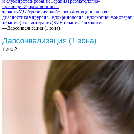
и слухопротезирование
Терапия
Травматология-
ортопедия
Ударно-волновая
терапия
УЗИ
Урология
Флебология
Функциональная
диагностика
Хирургия
Эндокринология
Эндоскопия
Озонотерап
терапия (плазмотерапия)
SVF терапия
Трихология
—
Дарсонвализация (1 зона)
Дарсонвализация (1 зона)
1 200
₽