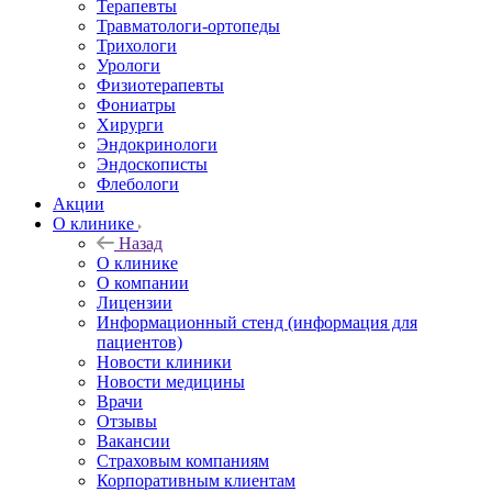
Терапевты
Травматологи-ортопеды
Трихологи
Урологи
Физиотерапевты
Фониатры
Хирурги
Эндокринологи
Эндоскописты
Флебологи
Акции
О клинике
Назад
О клинике
О компании
Лицензии
Информационный стенд (информация для
пациентов)
Новости клиники
Новости медицины
Врачи
Отзывы
Вакансии
Страховым компаниям
Корпоративным клиентам