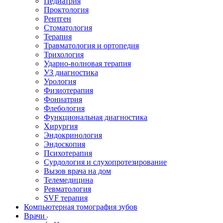
Педиатрия
Проктология
Рентген
Стоматология
Терапия
Травматология и ортопедия
Трихология
Ударно-волновая терапия
УЗ диагностика
Урология
Физиотерапия
Фониатрия
Флебология
Функциональная диагностика
Хирургия
Эндокринология
Эндоскопия
Психотерапия
Сурдология и слухопротезирование
Вызов врача на дом
Телемедицина
Ревматология
SVF терапия
Компьютерная томография зубов
Врачи