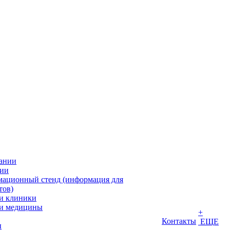
ании
ии
ационный стенд (информация для
тов)
и клиники
и медицины
+
Контакты
ЕЩЕ
ы