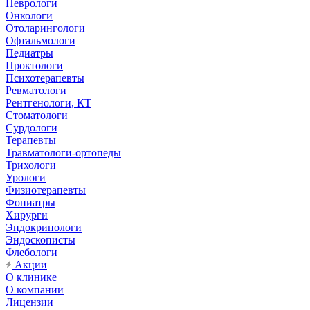
Неврологи
Онкологи
Отоларингологи
Офтальмологи
Педиатры
Проктологи
Психотерапевты
Ревматологи
Рентгенологи, КТ
Стоматологи
Сурдологи
Терапевты
Травматологи-ортопеды
Трихологи
Урологи
Физиотерапевты
Фониатры
Хирурги
Эндокринологи
Эндоскописты
Флебологи
Акции
О клинике
О компании
Лицензии