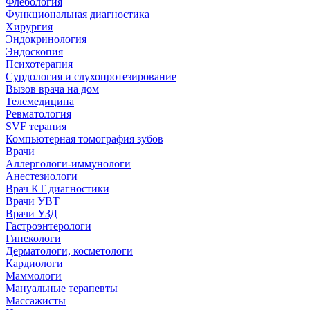
Флебология
Функциональная диагностика
Хирургия
Эндокринология
Эндоскопия
Психотерапия
Сурдология и слухопротезирование
Вызов врача на дом
Телемедицина
Ревматология
SVF терапия
Компьютерная томография зубов
Врачи
Аллергологи-иммунологи
Анестезиологи
Врач КТ диагностики
Врачи УВТ
Врачи УЗД
Гастроэнтерологи
Гинекологи
Дерматологи, косметологи
Кардиологи
Маммологи
Мануальные терапевты
Массажисты