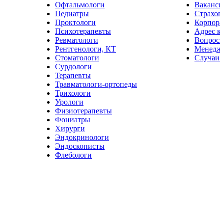
Офтальмологи
Ваканс
Педиатры
Страхо
Проктологи
Корпор
Психотерапевты
Адрес 
Ревматологи
Вопрос
Рентгенологи, КТ
Менед
Стоматологи
Случаи
Сурдологи
Терапевты
Травматологи-ортопеды
Трихологи
Урологи
Физиотерапевты
Фониатры
Хирурги
Эндокринологи
Эндоскописты
Флебологи