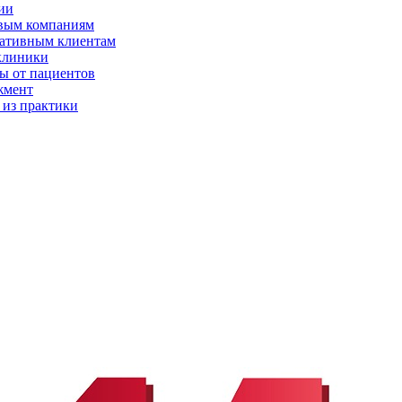
ии
вым компаниям
ативным клиентам
клиники
ы от пациентов
жмент
 из практики