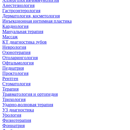
Аллергология-иммунология
Анестезиология
Гастроэнтерология
Дерматология, косметология
Инъекционная интимная пластика
Кардиология
Мануальная терапия
Массаж
КТ диагностика зубов
Неврология
Озонотерапия
Отоларингология
Офтальмология
Педиатрия
Проктология
Рентген
Стоматология
Терапия
Травматология и ортопедия
Трихология
Ударно-волновая терапия
УЗ диагностика
Урология
Физиотерапия
Фониатрия