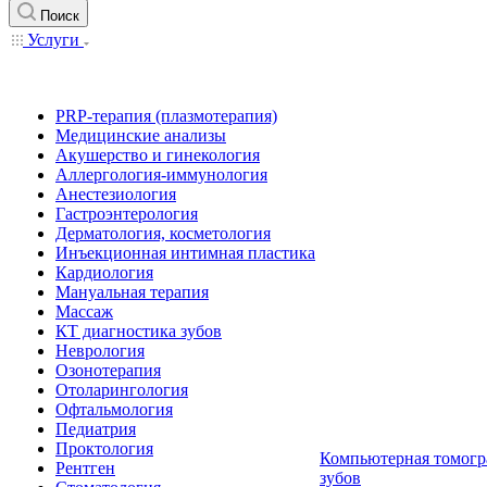
Поиск
Услуги
PRP-терапия (плазмотерапия)
Медицинские анализы
Акушерство и гинекология
Аллергология-иммунология
Анестезиология
Гастроэнтерология
Дерматология, косметология
Инъекционная интимная пластика
Кардиология
Мануальная терапия
Массаж
КТ диагностика зубов
Неврология
Озонотерапия
Отоларингология
Офтальмология
Педиатрия
Проктология
Компьютерная томогр
Рентген
зубов