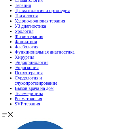
Стоматология
Терапия
Травматология и ортопедия
Трихология
Ударно-волновая терапия
УЗ диагностика
Урология
Физиотерапия
Фониатрия
Флебология
Функциональная диагностика
Хирургия
Эндокринология
Эндоскопия
Психотерапия
Сурдология и
слухопротезирование
Вызов врача на дом
Телемедицина
Ревматология
SVF терапия