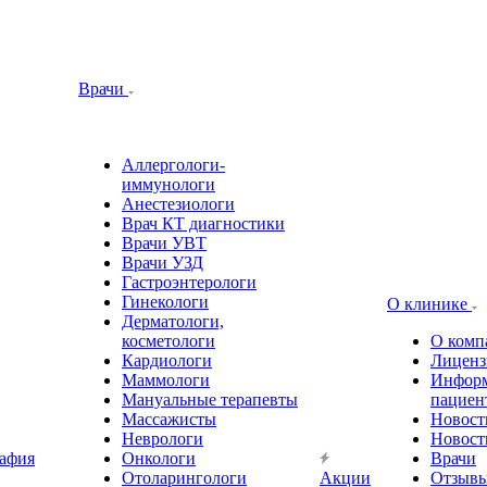
Врачи
Аллергологи-
иммунологи
Анестезиологи
Врач КТ диагностики
Врачи УВТ
Врачи УЗД
Гастроэнтерологи
Гинекологи
О клинике
Дерматологи,
косметологи
О комп
Кардиологи
Лиценз
Маммологи
Информ
Мануальные терапевты
пациен
Массажисты
Новост
Неврологи
Новост
афия
Онкологи
Врачи
Отоларингологи
Акции
Отзыв