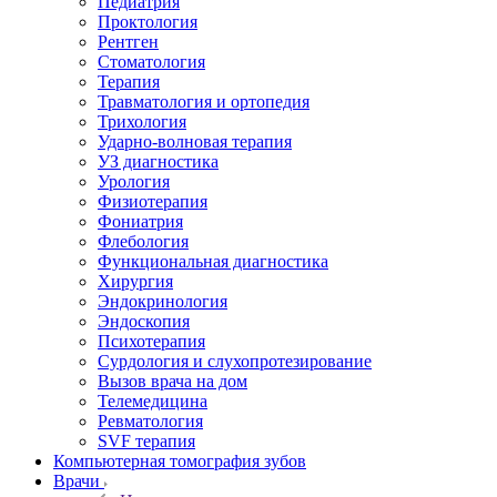
Педиатрия
Проктология
Рентген
Стоматология
Терапия
Травматология и ортопедия
Трихология
Ударно-волновая терапия
УЗ диагностика
Урология
Физиотерапия
Фониатрия
Флебология
Функциональная диагностика
Хирургия
Эндокринология
Эндоскопия
Психотерапия
Сурдология и слухопротезирование
Вызов врача на дом
Телемедицина
Ревматология
SVF терапия
Компьютерная томография зубов
Врачи