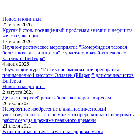
Новости клиники
25 июня 2026
Круглый стол, посвящённый проблемам анемии и дефицита
железа у женщин
17 июня 2026
Научно-практическое мероприятие "Коморбидная тазовая
боль: тактика клинициста" с участием врачей-гинекологов
клиники "ВиТерра"
4 июня 2026
Обучающий курс "Интимное омоложение препаратом
полимолочной кислоты Эллаген (Ellagen)" для специалистов
ВиТерра
Новости медицины
2 августа 2021
Дети с аллергией реже заболевают коронавирусом
26 июля 2021
Невероятное изобретение в диагностике: новый
ультразвуковой пластырь может непрерывно контролировать
работу сердца в режиме реального времени
21 июля 2021
Влияние изменения климата на здоровье мозга