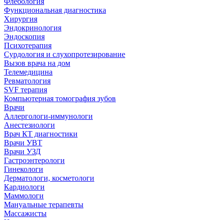
Флебология
Функциональная диагностика
Хирургия
Эндокринология
Эндоскопия
Психотерапия
Сурдология и слухопротезирование
Вызов врача на дом
Телемедицина
Ревматология
SVF терапия
Компьютерная томография зубов
Врачи
Аллергологи-иммунологи
Анестезиологи
Врач КТ диагностики
Врачи УВТ
Врачи УЗД
Гастроэнтерологи
Гинекологи
Дерматологи, косметологи
Кардиологи
Маммологи
Мануальные терапевты
Массажисты