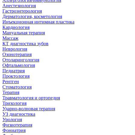
Аллергология-иммунология
Анестезиология
Гастроэнтерология
Дерматология, косметология
Инъекционная интимная пластика
Кардиология
Мануальная терапия
Массаж
КТ диагностика зубов
Неврология
Озонотерапия
Отоларингология
Офтальмология
Педиатрия
Проктология
Рентген
Стоматология
Терапия
Травматология и ортопедия
Трихология
Ударно-волновая терапия
УЗ диагностика
Урология
Физиотерапия
Фониатрия