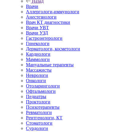
Назад
Врачи
Аллергологи-иммунологи
Анестезиологи
Врач КТ диагностики
Врачи УВТ
Врачи УЗД
Гастроэнтерологи
Гинекологи
Дерматологи, косметологи
Кардиологи
Маммологи
Мануальные терапевты
Массажисты
Неврологи
Онкологи
Отоларингологи
Офтальмологи
Педиатры
Проктологи
Психотерапевты
Ревматологи
Рентгенологи, КТ
Стоматологи
Сурдологи