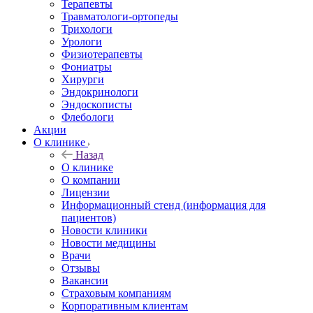
Терапевты
Травматологи-ортопеды
Трихологи
Урологи
Физиотерапевты
Фониатры
Хирурги
Эндокринологи
Эндоскописты
Флебологи
Акции
О клинике
Назад
О клинике
О компании
Лицензии
Информационный стенд (информация для
пациентов)
Новости клиники
Новости медицины
Врачи
Отзывы
Вакансии
Страховым компаниям
Корпоративным клиентам