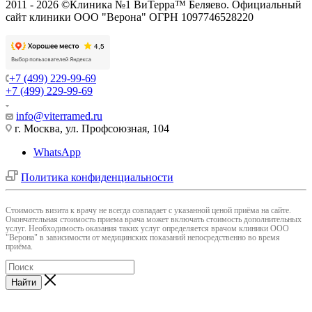
2011 - 2026 ©Клиника №1 ВиТерра™ Беляево. Официальный
сайт клиники ООО "Верона" ОГРН 1097746528220
+7 (499) 229-99-69
+7 (499) 229-99-69
info@viterramed.ru
г. Москва, ул. Профсоюзная, 104
WhatsApp
Политика конфиденциальности
Cтоимость визита к врачу не всегда совпадает с указанной ценой приёма на сайте.
Окончательная стоимость приема врача может включать стоимость дополнительных
услуг. Необходимость оказания таких услуг определяется врачом клиники ООО
"Верона" в зависимости от медицинских показаний непосредственно во время
приёма.
Найти