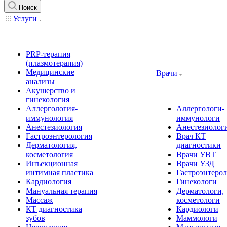
Поиск
Услуги
PRP-терапия
(плазмотерапия)
Медицинские
Врачи
анализы
Акушерство и
гинекология
Аллергология-
Аллергологи-
иммунология
иммунологи
Анестезиология
Анестезиолог
Гастроэнтерология
Врач КТ
Дерматология,
диагностики
косметология
Врачи УВТ
Инъекционная
Врачи УЗД
интимная пластика
Гастроэнтеро
Кардиология
Гинекологи
Мануальная терапия
Дерматологи,
Массаж
косметологи
КТ диагностика
Кардиологи
зубов
Маммологи