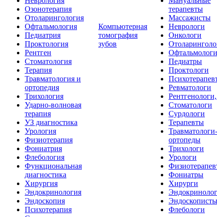
Неврология
Мануальные
Озонотерапия
терапевты
Отоларингология
Массажисты
Офтальмология
Компьютерная
Неврологи
Педиатрия
томография
Онкологи
Проктология
зубов
Отоларинголо
Рентген
Офтальмолог
Стоматология
Педиатры
Терапия
Проктологи
Травматология и
Психотерапев
ортопедия
Ревматологи
Трихология
Рентгенологи
Ударно-волновая
Стоматологи
терапия
Сурдологи
УЗ диагностика
Терапевты
Урология
Травматологи
Физиотерапия
ортопеды
Фониатрия
Трихологи
Флебология
Урологи
Функциональная
Физиотерапев
диагностика
Фониатры
Хирургия
Хирурги
Эндокринология
Эндокриноло
Эндоскопия
Эндоскопист
Психотерапия
Флебологи