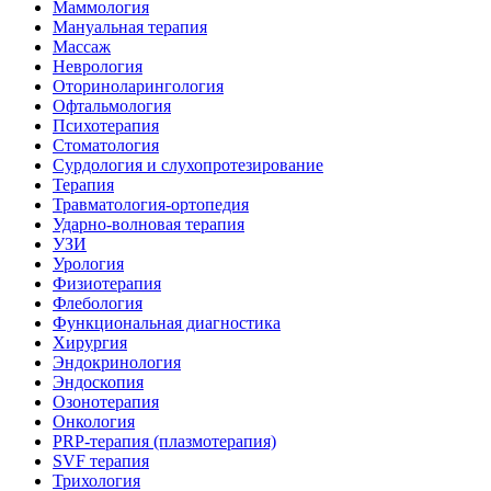
Маммология
Мануальная терапия
Массаж
Неврология
Оториноларингология
Офтальмология
Психотерапия
Стоматология
Сурдология и слухопротезирование
Терапия
Травматология-ортопедия
Ударно-волновая терапия
УЗИ
Урология
Физиотерапия
Флебология
Функциональная диагностика
Хирургия
Эндокринология
Эндоскопия
Озонотерапия
Онкология
PRP-терапия (плазмотерапия)
SVF терапия
Трихология