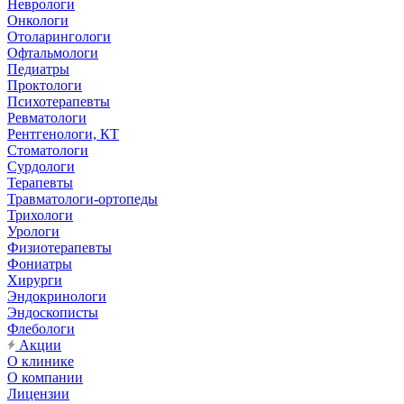
Неврологи
Онкологи
Отоларингологи
Офтальмологи
Педиатры
Проктологи
Психотерапевты
Ревматологи
Рентгенологи, КТ
Стоматологи
Сурдологи
Терапевты
Травматологи-ортопеды
Трихологи
Урологи
Физиотерапевты
Фониатры
Хирурги
Эндокринологи
Эндоскописты
Флебологи
Акции
О клинике
О компании
Лицензии