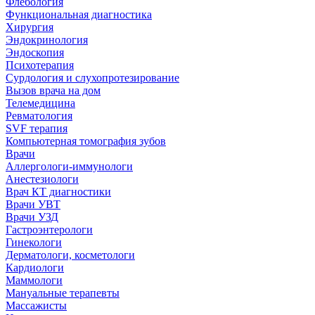
Флебология
Функциональная диагностика
Хирургия
Эндокринология
Эндоскопия
Психотерапия
Сурдология и слухопротезирование
Вызов врача на дом
Телемедицина
Ревматология
SVF терапия
Компьютерная томография зубов
Врачи
Аллергологи-иммунологи
Анестезиологи
Врач КТ диагностики
Врачи УВТ
Врачи УЗД
Гастроэнтерологи
Гинекологи
Дерматологи, косметологи
Кардиологи
Маммологи
Мануальные терапевты
Массажисты