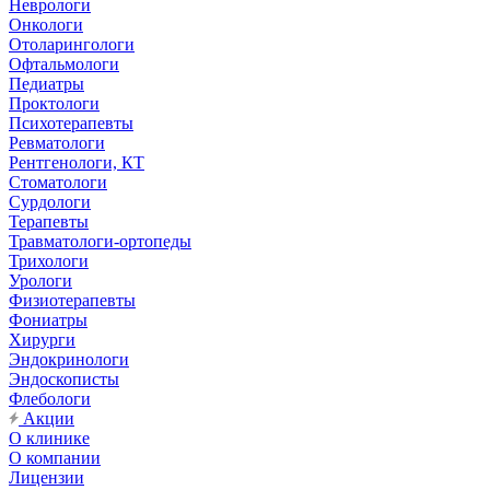
Неврологи
Онкологи
Отоларингологи
Офтальмологи
Педиатры
Проктологи
Психотерапевты
Ревматологи
Рентгенологи, КТ
Стоматологи
Сурдологи
Терапевты
Травматологи-ортопеды
Трихологи
Урологи
Физиотерапевты
Фониатры
Хирурги
Эндокринологи
Эндоскописты
Флебологи
Акции
О клинике
О компании
Лицензии