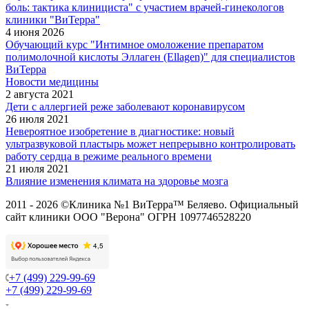
боль: тактика клинициста" с участием врачей-гинекологов
клиники "ВиТерра"
4 июня 2026
Обучающий курс "Интимное омоложение препаратом
полимолочной кислоты Эллаген (Ellagen)" для специалистов
ВиТерра
Новости медицины
2 августа 2021
Дети с аллергией реже заболевают коронавирусом
26 июля 2021
Невероятное изобретение в диагностике: новый
ультразвуковой пластырь может непрерывно контролировать
работу сердца в режиме реального времени
21 июля 2021
Влияние изменения климата на здоровье мозга
2011 - 2026 ©Клиника №1 ВиТерра™ Беляево. Официальный
сайт клиники ООО "Верона" ОГРН 1097746528220
+7 (499) 229-99-69
+7 (499) 229-99-69