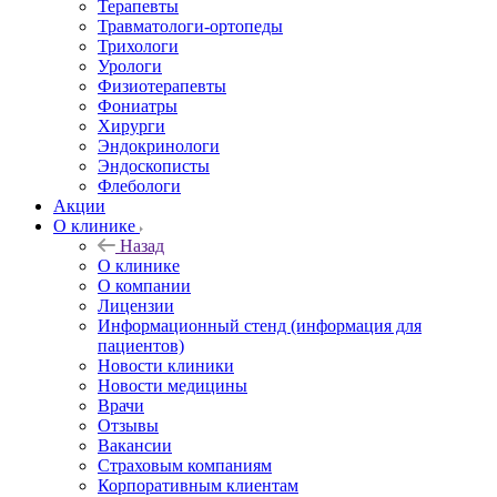
Терапевты
Травматологи-ортопеды
Трихологи
Урологи
Физиотерапевты
Фониатры
Хирурги
Эндокринологи
Эндоскописты
Флебологи
Акции
О клинике
Назад
О клинике
О компании
Лицензии
Информационный стенд (информация для
пациентов)
Новости клиники
Новости медицины
Врачи
Отзывы
Вакансии
Страховым компаниям
Корпоративным клиентам