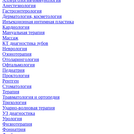
Аллергология-иммунология
Анестезиология
Гастроэнтерология
Дерматология, косметология
Инъекционная интимная пластика
Кардиология
Мануальная терапия
Массаж
КТ диагностика зубов
Неврология
Озонотерапия
Отоларингология
Офтальмология
Педиатрия
Проктология
Рентген
Стоматология
Терапия
Травматология и ортопедия
Трихология
Ударно-волновая терапия
УЗ диагностика
Урология
Физиотерапия
Фониатрия