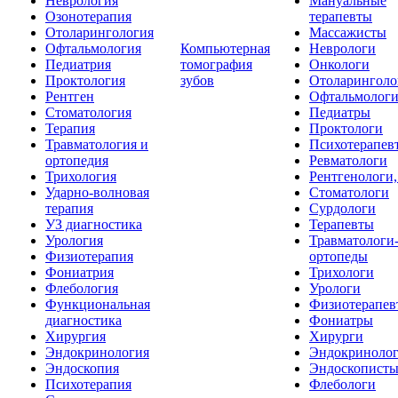
Неврология
Мануальные
Озонотерапия
терапевты
Отоларингология
Массажисты
Офтальмология
Компьютерная
Неврологи
Педиатрия
томография
Онкологи
Проктология
зубов
Отоларинголо
Рентген
Офтальмолог
Стоматология
Педиатры
Терапия
Проктологи
Травматология и
Психотерапев
ортопедия
Ревматологи
Трихология
Рентгенологи
Ударно-волновая
Стоматологи
терапия
Сурдологи
УЗ диагностика
Терапевты
Урология
Травматологи
Физиотерапия
ортопеды
Фониатрия
Трихологи
Флебология
Урологи
Функциональная
Физиотерапев
диагностика
Фониатры
Хирургия
Хирурги
Эндокринология
Эндокриноло
Эндоскопия
Эндоскопист
Психотерапия
Флебологи