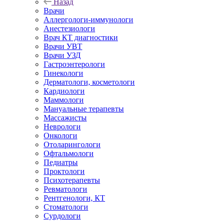
Назад
Врачи
Аллергологи-иммунологи
Анестезиологи
Врач КТ диагностики
Врачи УВТ
Врачи УЗД
Гастроэнтерологи
Гинекологи
Дерматологи, косметологи
Кардиологи
Маммологи
Мануальные терапевты
Массажисты
Неврологи
Онкологи
Отоларингологи
Офтальмологи
Педиатры
Проктологи
Психотерапевты
Ревматологи
Рентгенологи, КТ
Стоматологи
Сурдологи