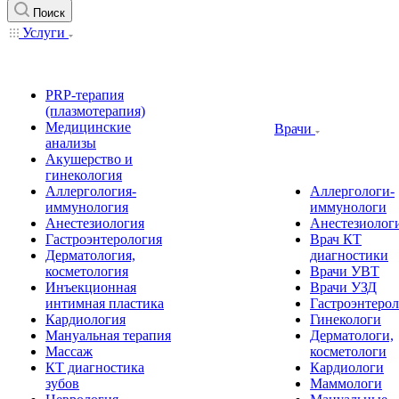
Поиск
Услуги
PRP-терапия
(плазмотерапия)
Медицинские
Врачи
анализы
Акушерство и
гинекология
Аллергология-
Аллергологи-
иммунология
иммунологи
Анестезиология
Анестезиолог
Гастроэнтерология
Врач КТ
Дерматология,
диагностики
косметология
Врачи УВТ
Инъекционная
Врачи УЗД
интимная пластика
Гастроэнтеро
Кардиология
Гинекологи
Мануальная терапия
Дерматологи,
Массаж
косметологи
КТ диагностика
Кардиологи
зубов
Маммологи