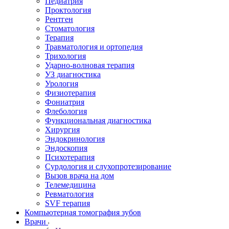
Педиатрия
Проктология
Рентген
Стоматология
Терапия
Травматология и ортопедия
Трихология
Ударно-волновая терапия
УЗ диагностика
Урология
Физиотерапия
Фониатрия
Флебология
Функциональная диагностика
Хирургия
Эндокринология
Эндоскопия
Психотерапия
Сурдология и слухопротезирование
Вызов врача на дом
Телемедицина
Ревматология
SVF терапия
Компьютерная томография зубов
Врачи