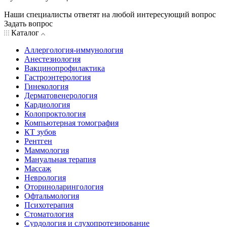
Наши специалисты ответят на любой интересующий вопрос
Задать вопрос
Каталог
Аллергология-иммунология
Анестезиология
Вакцинопрофилактика
Гастроэнтерология
Гинекология
Дерматовенерология
Кардиология
Колопроктология
Компьютерная томография
КТ зубов
Рентген
Маммология
Мануальная терапия
Массаж
Неврология
Оториноларингология
Офтальмология
Психотерапия
Стоматология
Сурдология и слухопротезирование