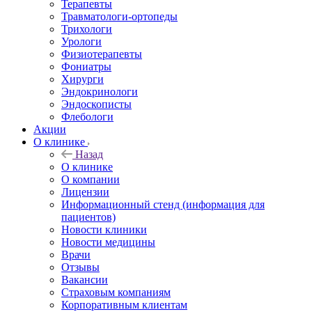
Терапевты
Травматологи-ортопеды
Трихологи
Урологи
Физиотерапевты
Фониатры
Хирурги
Эндокринологи
Эндоскописты
Флебологи
Акции
О клинике
Назад
О клинике
О компании
Лицензии
Информационный стенд (информация для
пациентов)
Новости клиники
Новости медицины
Врачи
Отзывы
Вакансии
Страховым компаниям
Корпоративным клиентам