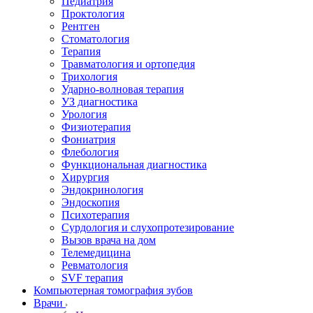
Педиатрия
Проктология
Рентген
Стоматология
Терапия
Травматология и ортопедия
Трихология
Ударно-волновая терапия
УЗ диагностика
Урология
Физиотерапия
Фониатрия
Флебология
Функциональная диагностика
Хирургия
Эндокринология
Эндоскопия
Психотерапия
Сурдология и слухопротезирование
Вызов врача на дом
Телемедицина
Ревматология
SVF терапия
Компьютерная томография зубов
Врачи