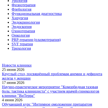
Урология
Физиотерапия
Флебология
Функциональная диагностика
Хирургия
Эндокринология
Эндоскопия
Озонотерапия
Онкология
PRP-терапия (плазмотерапия)
SVF терапия
Трихология
Новости клиники
25 июня 2026
Круглый стол, посвящённый проблемам анемии и дефицита
железа у женщин
17 июня 2026
Научно-практическое мероприятие "Коморбидная тазовая
боль: тактика клинициста" с участием врачей-гинекологов
клиники "ВиТерра"
4 июня 2026
Обучающий курс "Интимное омоложение препаратом