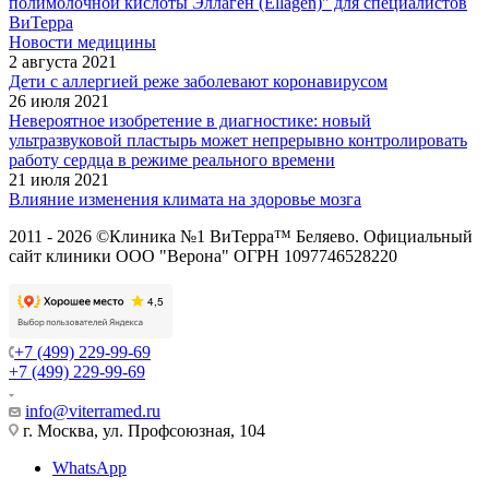
полимолочной кислоты Эллаген (Ellagen)" для специалистов
ВиТерра
Новости медицины
2 августа 2021
Дети с аллергией реже заболевают коронавирусом
26 июля 2021
Невероятное изобретение в диагностике: новый
ультразвуковой пластырь может непрерывно контролировать
работу сердца в режиме реального времени
21 июля 2021
Влияние изменения климата на здоровье мозга
2011 - 2026 ©Клиника №1 ВиТерра™ Беляево. Официальный
сайт клиники ООО "Верона" ОГРН 1097746528220
+7 (499) 229-99-69
+7 (499) 229-99-69
info@viterramed.ru
г. Москва, ул. Профсоюзная, 104
WhatsApp