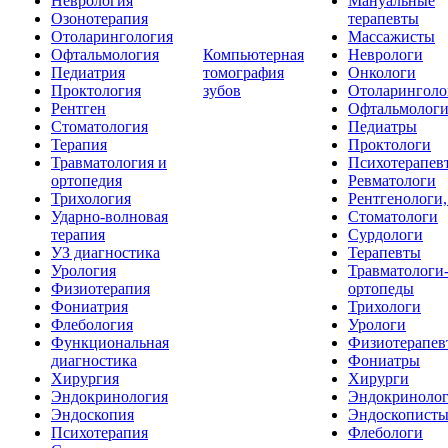
Неврология
Мануальные
Озонотерапия
терапевты
Отоларингология
Массажисты
Офтальмология
Компьютерная
Неврологи
Педиатрия
томография
Онкологи
Проктология
зубов
Отоларинголо
Рентген
Офтальмолог
Стоматология
Педиатры
Терапия
Проктологи
Травматология и
Психотерапев
ортопедия
Ревматологи
Трихология
Рентгенологи
Ударно-волновая
Стоматологи
терапия
Сурдологи
УЗ диагностика
Терапевты
Урология
Травматологи
Физиотерапия
ортопеды
Фониатрия
Трихологи
Флебология
Урологи
Функциональная
Физиотерапев
диагностика
Фониатры
Хирургия
Хирурги
Эндокринология
Эндокриноло
Эндоскопия
Эндоскопист
Психотерапия
Флебологи