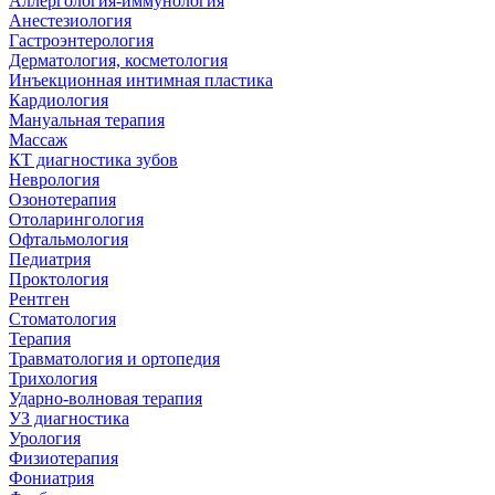
Аллергология-иммунология
Анестезиология
Гастроэнтерология
Дерматология, косметология
Инъекционная интимная пластика
Кардиология
Мануальная терапия
Массаж
КТ диагностика зубов
Неврология
Озонотерапия
Отоларингология
Офтальмология
Педиатрия
Проктология
Рентген
Стоматология
Терапия
Травматология и ортопедия
Трихология
Ударно-волновая терапия
УЗ диагностика
Урология
Физиотерапия
Фониатрия