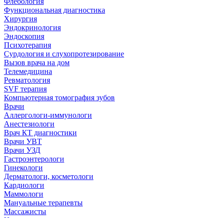
Флебология
Функциональная диагностика
Хирургия
Эндокринология
Эндоскопия
Психотерапия
Сурдология и слухопротезирование
Вызов врача на дом
Телемедицина
Ревматология
SVF терапия
Компьютерная томография зубов
Врачи
Аллергологи-иммунологи
Анестезиологи
Врач КТ диагностики
Врачи УВТ
Врачи УЗД
Гастроэнтерологи
Гинекологи
Дерматологи, косметологи
Кардиологи
Маммологи
Мануальные терапевты
Массажисты