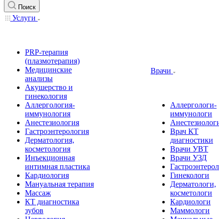
Поиск
Услуги
PRP-терапия
(плазмотерапия)
Медицинские
Врачи
анализы
Акушерство и
гинекология
Аллергология-
Аллергологи-
иммунология
иммунологи
Анестезиология
Анестезиолог
Гастроэнтерология
Врач КТ
Дерматология,
диагностики
косметология
Врачи УВТ
Инъекционная
Врачи УЗД
интимная пластика
Гастроэнтеро
Кардиология
Гинекологи
Мануальная терапия
Дерматологи,
Массаж
косметологи
КТ диагностика
Кардиологи
зубов
Маммологи