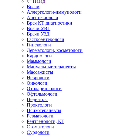
Назад
Врачи
Аллергологи-иммунологи
Анестезиологи
Врач КТ диагностики
Врачи УВТ
Врачи УЗД
Гастроэнтерологи
Гинекологи
Дерматологи, косметологи
Кардиологи
Маммологи
Мануальные терапевты
Массажисты
Неврологи
Онкологи
Отоларингологи
Офтальмологи
Педиатры
Проктологи
Психотерапевты
Ревматологи
Рентгенологи, КТ
Стоматологи
Сурдологи