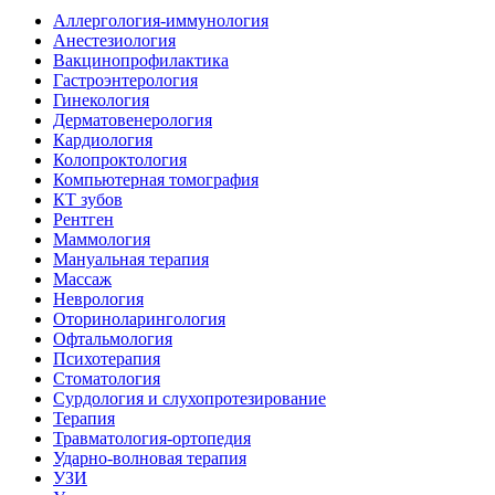
Аллергология-иммунология
Анестезиология
Вакцинопрофилактика
Гастроэнтерология
Гинекология
Дерматовенерология
Кардиология
Колопроктология
Компьютерная томография
КТ зубов
Рентген
Маммология
Мануальная терапия
Массаж
Неврология
Оториноларингология
Офтальмология
Психотерапия
Стоматология
Сурдология и слухопротезирование
Терапия
Травматология-ортопедия
Ударно-волновая терапия
УЗИ