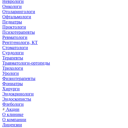
Неврологи
Онкологи
Отоларингологи
Офтальмологи
Педиатры
Проктологи
Психотерапевты
Ревматологи
Рентгенологи, КТ
Стоматологи
Сурдологи
Терапевты
Травматологи-ортопеды
Трихологи
Урологи
Физиотерапевты
Фониатры
Хирурги
Эндокринологи
Эндоскописты
Флебологи
Акции
О клинике
О компании
Лицензии