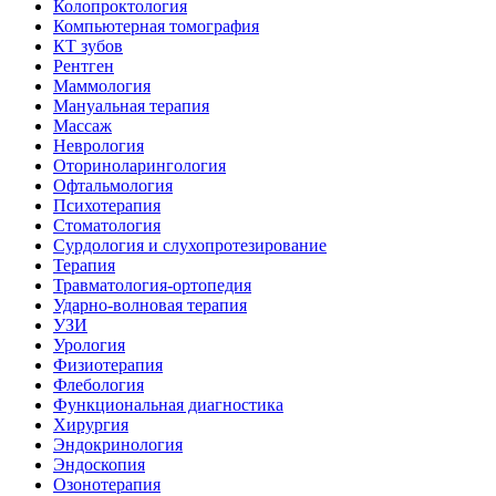
Колопроктология
Компьютерная томография
КТ зубов
Рентген
Маммология
Мануальная терапия
Массаж
Неврология
Оториноларингология
Офтальмология
Психотерапия
Стоматология
Сурдология и слухопротезирование
Терапия
Травматология-ортопедия
Ударно-волновая терапия
УЗИ
Урология
Физиотерапия
Флебология
Функциональная диагностика
Хирургия
Эндокринология
Эндоскопия
Озонотерапия