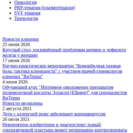
Онкология
PRP-терапия (плазмотерапия)
SVF терапия
Трихология
Новости клиники
25 июня 2026
Круглый стол, посвящённый проблемам анемии и дефицита
железа у женщин
17 июня 2026
Научно-практическое мероприятие "Коморбидная тазовая
боль: тактика клинициста" с участием врачей-гинекологов
клиники "ВиТерра"
4 июня 2026
Обучающий курс "Интимное омоложение препаратом
полимолочной кислоты Эллаген (Ellagen)" для специалистов
ВиТерра
Новости медицины
2 августа 2021
Дети с аллергией реже заболевают коронавирусом
26 июля 2021
Невероятное изобретение в диагностике: новый
ультразвуковой пластырь может непрерывно контролировать