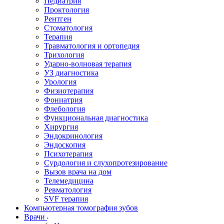
Педиатрия
Проктология
Рентген
Стоматология
Терапия
Травматология и ортопедия
Трихология
Ударно-волновая терапия
УЗ диагностика
Урология
Физиотерапия
Фониатрия
Флебология
Функциональная диагностика
Хирургия
Эндокринология
Эндоскопия
Психотерапия
Сурдология и слухопротезирование
Вызов врача на дом
Телемедицина
Ревматология
SVF терапия
Компьютерная томография зубов
Врачи