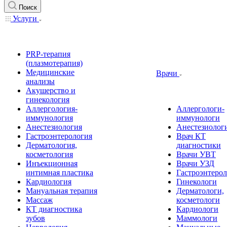
Поиск
Услуги
PRP-терапия
(плазмотерапия)
Медицинские
Врачи
анализы
Акушерство и
гинекология
Аллергология-
Аллергологи-
иммунология
иммунологи
Анестезиология
Анестезиолог
Гастроэнтерология
Врач КТ
Дерматология,
диагностики
косметология
Врачи УВТ
Инъекционная
Врачи УЗД
интимная пластика
Гастроэнтеро
Кардиология
Гинекологи
Мануальная терапия
Дерматологи,
Массаж
косметологи
КТ диагностика
Кардиологи
зубов
Маммологи