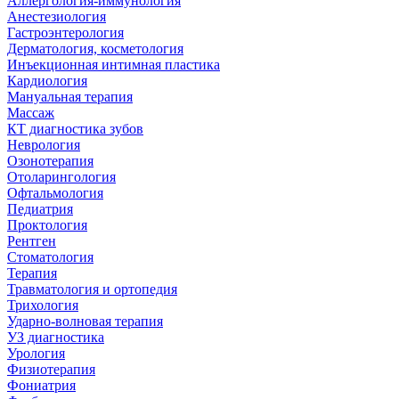
Аллергология-иммунология
Анестезиология
Гастроэнтерология
Дерматология, косметология
Инъекционная интимная пластика
Кардиология
Мануальная терапия
Массаж
КТ диагностика зубов
Неврология
Озонотерапия
Отоларингология
Офтальмология
Педиатрия
Проктология
Рентген
Стоматология
Терапия
Травматология и ортопедия
Трихология
Ударно-волновая терапия
УЗ диагностика
Урология
Физиотерапия
Фониатрия