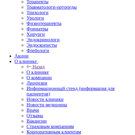
Терапевты
Травматологи-ортопеды
Трихологи
Урологи
Физиотерапевты
Фониатры
Хирурги
Эндокринологи
Эндоскописты
Флебологи
Акции
О клинике
Назад
О клинике
О компании
Лицензии
Информационный стенд (информация для
пациентов)
Новости клиники
Новости медицины
Врачи
Отзывы
Вакансии
Страховым компаниям
Корпоративным клиентам