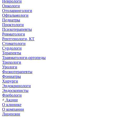
Неврологи
Онкологи
Отоларингологи
Офтальмологи
Педиатры
Проктологи
Психотерапевты
Ревматологи
Рентгенологи, КТ
Стоматологи
Сурдологи
Терапевты
Травматологи-ортопеды
Трихологи
Урологи
Физиотерапевты
Фониатры
Хирурги
Эндокринологи
Эндоскописты
Флебологи
Акции
О клинике
О компании
Лицензии