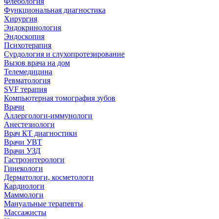
Флебология
Функциональная диагностика
Хирургия
Эндокринология
Эндоскопия
Психотерапия
Сурдология и слухопротезирование
Вызов врача на дом
Телемедицина
Ревматология
SVF терапия
Компьютерная томография зубов
Врачи
Аллергологи-иммунологи
Анестезиологи
Врач КТ диагностики
Врачи УВТ
Врачи УЗД
Гастроэнтерологи
Гинекологи
Дерматологи, косметологи
Кардиологи
Маммологи
Мануальные терапевты
Массажисты