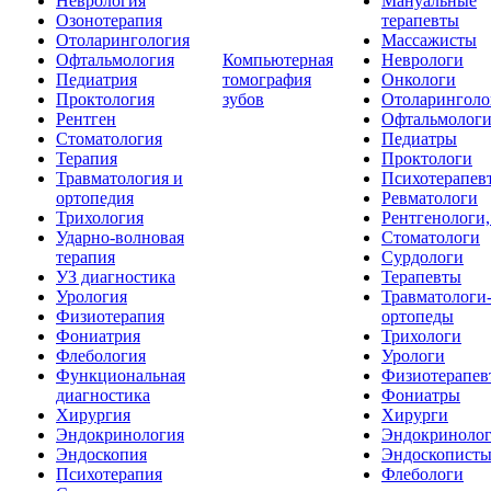
Неврология
Мануальные
Озонотерапия
терапевты
Отоларингология
Массажисты
Офтальмология
Компьютерная
Неврологи
Педиатрия
томография
Онкологи
Проктология
зубов
Отоларинголо
Рентген
Офтальмолог
Стоматология
Педиатры
Терапия
Проктологи
Травматология и
Психотерапев
ортопедия
Ревматологи
Трихология
Рентгенологи
Ударно-волновая
Стоматологи
терапия
Сурдологи
УЗ диагностика
Терапевты
Урология
Травматологи
Физиотерапия
ортопеды
Фониатрия
Трихологи
Флебология
Урологи
Функциональная
Физиотерапев
диагностика
Фониатры
Хирургия
Хирурги
Эндокринология
Эндокриноло
Эндоскопия
Эндоскопист
Психотерапия
Флебологи