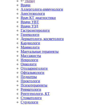
Назад
Врачи
Аллергологи-иммунологи
Анестезиологи
Врач КТ диагностики
Врачи УВТ
Врачи УЗД
Гастроэнтерологи
Гинекологи
Дерматологи, косметологи
Кардиологи
Маммологи
Мануальные терапевты
Массажисты
Неврологи
Онкологи
Отоларингологи
Офтальмологи
Педиатры
Проктологи
Психотерапевты
Ревматологи
Рентгенологи, КТ
Стоматологи
Сурдологи