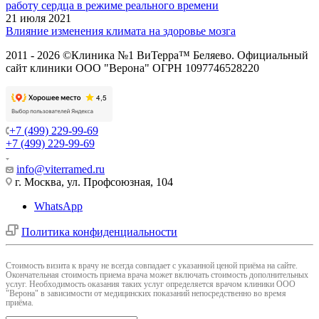
работу сердца в режиме реального времени
21 июля 2021
Влияние изменения климата на здоровье мозга
2011 - 2026 ©Клиника №1 ВиТерра™ Беляево. Официальный
сайт клиники ООО "Верона" ОГРН 1097746528220
+7 (499) 229-99-69
+7 (499) 229-99-69
info@viterramed.ru
г. Москва, ул. Профсоюзная, 104
WhatsApp
Политика конфиденциальности
Cтоимость визита к врачу не всегда совпадает с указанной ценой приёма на сайте.
Окончательная стоимость приема врача может включать стоимость дополнительных
услуг. Необходимость оказания таких услуг определяется врачом клиники ООО
"Верона" в зависимости от медицинских показаний непосредственно во время
приёма.