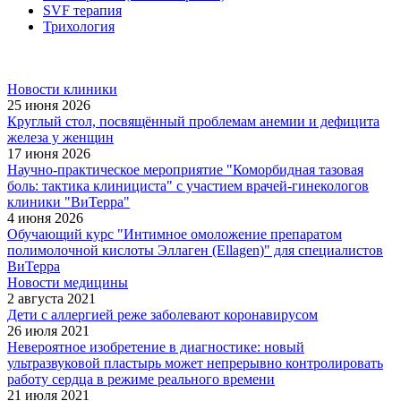
SVF терапия
Трихология
Новости клиники
25 июня 2026
Круглый стол, посвящённый проблемам анемии и дефицита
железа у женщин
17 июня 2026
Научно-практическое мероприятие "Коморбидная тазовая
боль: тактика клинициста" с участием врачей-гинекологов
клиники "ВиТерра"
4 июня 2026
Обучающий курс "Интимное омоложение препаратом
полимолочной кислоты Эллаген (Ellagen)" для специалистов
ВиТерра
Новости медицины
2 августа 2021
Дети с аллергией реже заболевают коронавирусом
26 июля 2021
Невероятное изобретение в диагностике: новый
ультразвуковой пластырь может непрерывно контролировать
работу сердца в режиме реального времени
21 июля 2021