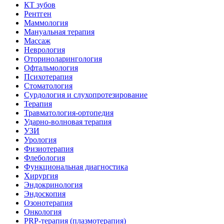
КТ зубов
Рентген
Маммология
Мануальная терапия
Массаж
Неврология
Оториноларингология
Офтальмология
Психотерапия
Стоматология
Сурдология и слухопротезирование
Терапия
Травматология-ортопедия
Ударно-волновая терапия
УЗИ
Урология
Физиотерапия
Флебология
Функциональная диагностика
Хирургия
Эндокринология
Эндоскопия
Озонотерапия
Онкология
PRP-терапия (плазмотерапия)