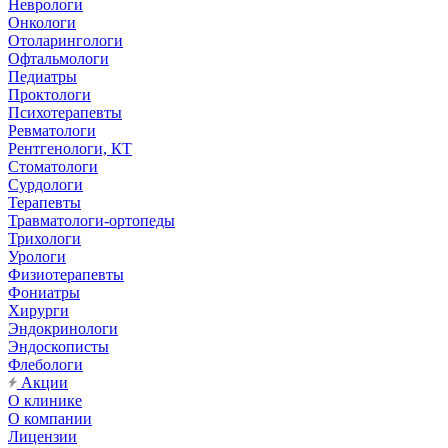
Неврологи
Онкологи
Отоларингологи
Офтальмологи
Педиатры
Проктологи
Психотерапевты
Ревматологи
Рентгенологи, КТ
Стоматологи
Сурдологи
Терапевты
Травматологи-ортопеды
Трихологи
Урологи
Физиотерапевты
Фониатры
Хирурги
Эндокринологи
Эндоскописты
Флебологи
Акции
О клинике
О компании
Лицензии