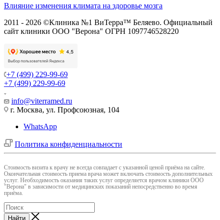
Влияние изменения климата на здоровье мозга
2011 - 2026 ©Клиника №1 ВиТерра™ Беляево. Официальный
сайт клиники ООО "Верона" ОГРН 1097746528220
+7 (499) 229-99-69
+7 (499) 229-99-69
info@viterramed.ru
г. Москва, ул. Профсоюзная, 104
WhatsApp
Политика конфиденциальности
Cтоимость визита к врачу не всегда совпадает с указанной ценой приёма на сайте.
Окончательная стоимость приема врача может включать стоимость дополнительных
услуг. Необходимость оказания таких услуг определяется врачом клиники ООО
"Верона" в зависимости от медицинских показаний непосредственно во время
приёма.
Найти