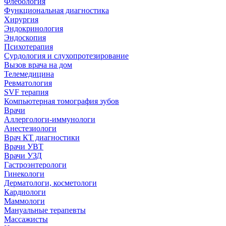
Флебология
Функциональная диагностика
Хирургия
Эндокринология
Эндоскопия
Психотерапия
Сурдология и слухопротезирование
Вызов врача на дом
Телемедицина
Ревматология
SVF терапия
Компьютерная томография зубов
Врачи
Аллергологи-иммунологи
Анестезиологи
Врач КТ диагностики
Врачи УВТ
Врачи УЗД
Гастроэнтерологи
Гинекологи
Дерматологи, косметологи
Кардиологи
Маммологи
Мануальные терапевты
Массажисты