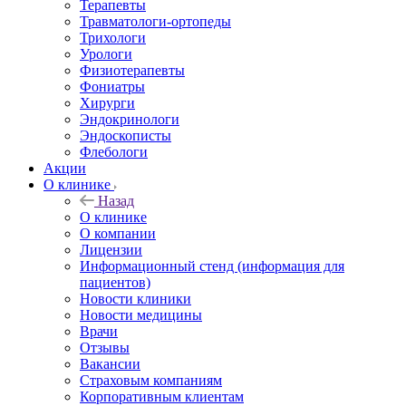
Терапевты
Травматологи-ортопеды
Трихологи
Урологи
Физиотерапевты
Фониатры
Хирурги
Эндокринологи
Эндоскописты
Флебологи
Акции
О клинике
Назад
О клинике
О компании
Лицензии
Информационный стенд (информация для
пациентов)
Новости клиники
Новости медицины
Врачи
Отзывы
Вакансии
Страховым компаниям
Корпоративным клиентам