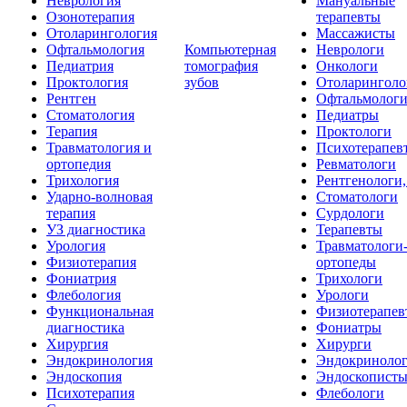
Неврология
Мануальные
Озонотерапия
терапевты
Отоларингология
Массажисты
Офтальмология
Компьютерная
Неврологи
Педиатрия
томография
Онкологи
Проктология
зубов
Отоларинголо
Рентген
Офтальмолог
Стоматология
Педиатры
Терапия
Проктологи
Травматология и
Психотерапев
ортопедия
Ревматологи
Трихология
Рентгенологи
Ударно-волновая
Стоматологи
терапия
Сурдологи
УЗ диагностика
Терапевты
Урология
Травматологи
Физиотерапия
ортопеды
Фониатрия
Трихологи
Флебология
Урологи
Функциональная
Физиотерапев
диагностика
Фониатры
Хирургия
Хирурги
Эндокринология
Эндокриноло
Эндоскопия
Эндоскопист
Психотерапия
Флебологи