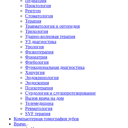
Педиатрия
Проктология
Рентген
Стоматология
Терапия
Травматология и ортопедия
Трихология
Ударно-волновая терапия
УЗ диагностика
Урология
Физиотерапия
Фониатрия
Флебология
Функциональная диагностика
Хирургия
Эндокринология
Эндоскопия
Психотерапия
Сурдология и слухопротезирование
Вызов врача на дом
Телемедицина
Ревматология
SVF терапия
Компьютерная томография зубов
Врачи