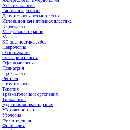
Аллергология-иммунология
Анестезиология
Гастроэнтерология
Дерматология, косметология
Инъекционная интимная пластика
Кардиология
Мануальная терапия
Массаж
КТ диагностика зубов
Неврология
Озонотерапия
Отоларингология
Офтальмология
Педиатрия
Проктология
Рентген
Стоматология
Терапия
Травматология и ортопедия
Трихология
Ударно-волновая терапия
УЗ диагностика
Урология
Физиотерапия
Фониатрия