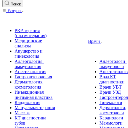
Поиск
Услуги
PRP-терапия
(плазмотерапия)
Медицинские
Врачи
анализы
Акушерство и
гинекология
Аллергология-
Аллергологи-
иммунология
иммунологи
Анестезиология
Анестезиолог
Гастроэнтерология
Врач КТ
Дерматология,
диагностики
косметология
Врачи УВТ
Инъекционная
Врачи УЗД
интимная пластика
Гастроэнтеро
Кардиология
Гинекологи
Мануальная терапия
Дерматологи,
Массаж
косметологи
КТ диагностика
Кардиологи
зубов
Маммологи