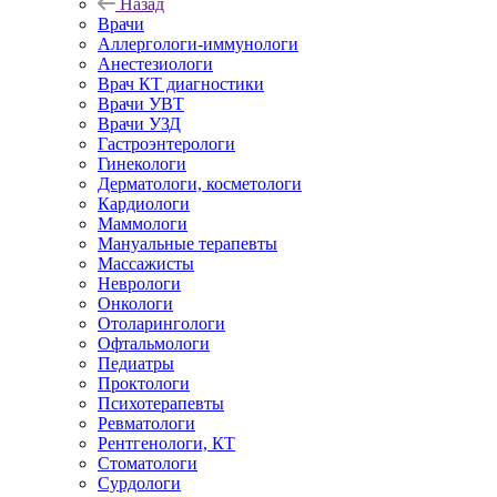
Назад
Врачи
Аллергологи-иммунологи
Анестезиологи
Врач КТ диагностики
Врачи УВТ
Врачи УЗД
Гастроэнтерологи
Гинекологи
Дерматологи, косметологи
Кардиологи
Маммологи
Мануальные терапевты
Массажисты
Неврологи
Онкологи
Отоларингологи
Офтальмологи
Педиатры
Проктологи
Психотерапевты
Ревматологи
Рентгенологи, КТ
Стоматологи
Сурдологи