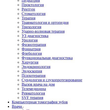
Педиатрия
Проктология
Рентген
Стоматология
Терапия
Травматология и ортопедия
Трихология
Ударно-волновая терапия
УЗ диагностика
Урология
Физиотерапия
Фониатрия
Флебология
Функциональная диагностика
Хирургия
Эндокринология
Эндоскопия
Психотерапия
Сурдология и слухопротезирование
Вызов врача на дом
Телемедицина
Ревматология
SVF терапия
Компьютерная томография зубов
Врачи