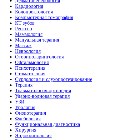
Дерматовенерология
Кардиология
Колопроктология
Компьютерная томография
КТ зубов
Рентген
Маммология
Мануальная терапия
Массаж
Неврология
Оториноларингология
Офтальмология
Психотерапия
Стоматология
Сурдология и слухопротезирование
Терапия
Травматология-ортопедия
Ударно-волновая терапия
УЗИ
Урология
Физиотерапия
Флебология
Функциональная диагностика
Хирургия
Эндокринология