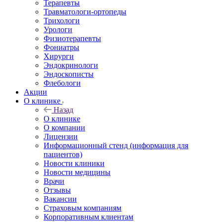
Терапевты
Травматологи-ортопеды
Трихологи
Урологи
Физиотерапевты
Фониатры
Хирурги
Эндокринологи
Эндоскописты
Флебологи
Акции
О клинике
Назад
О клинике
О компании
Лицензии
Информационный стенд (информация для
пациентов)
Новости клиники
Новости медицины
Врачи
Отзывы
Вакансии
Страховым компаниям
Корпоративным клиентам