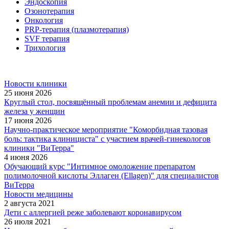
Эндоскопия
Озонотерапия
Онкология
PRP-терапия (плазмотерапия)
SVF терапия
Трихология
Новости клиники
25 июня 2026
Круглый стол, посвящённый проблемам анемии и дефицита
железа у женщин
17 июня 2026
Научно-практическое мероприятие "Коморбидная тазовая
боль: тактика клинициста" с участием врачей-гинекологов
клиники "ВиТерра"
4 июня 2026
Обучающий курс "Интимное омоложение препаратом
полимолочной кислоты Эллаген (Ellagen)" для специалистов
ВиТерра
Новости медицины
2 августа 2021
Дети с аллергией реже заболевают коронавирусом
26 июля 2021