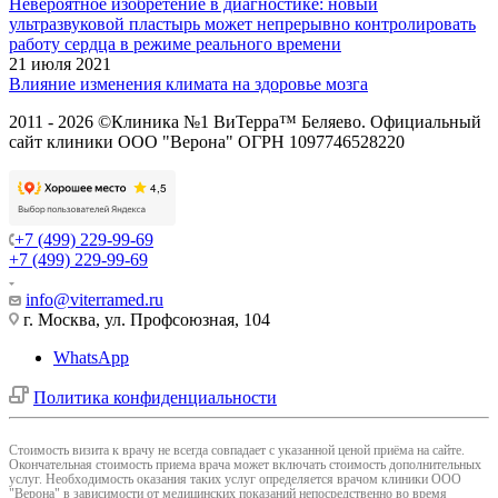
Невероятное изобретение в диагностике: новый
ультразвуковой пластырь может непрерывно контролировать
работу сердца в режиме реального времени
21 июля 2021
Влияние изменения климата на здоровье мозга
2011 - 2026 ©Клиника №1 ВиТерра™ Беляево. Официальный
сайт клиники ООО "Верона" ОГРН 1097746528220
+7 (499) 229-99-69
+7 (499) 229-99-69
info@viterramed.ru
г. Москва, ул. Профсоюзная, 104
WhatsApp
Политика конфиденциальности
Cтоимость визита к врачу не всегда совпадает с указанной ценой приёма на сайте.
Окончательная стоимость приема врача может включать стоимость дополнительных
услуг. Необходимость оказания таких услуг определяется врачом клиники ООО
"Верона" в зависимости от медицинских показаний непосредственно во время