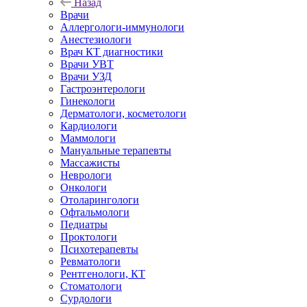
Назад
Врачи
Аллергологи-иммунологи
Анестезиологи
Врач КТ диагностики
Врачи УВТ
Врачи УЗД
Гастроэнтерологи
Гинекологи
Дерматологи, косметологи
Кардиологи
Маммологи
Мануальные терапевты
Массажисты
Неврологи
Онкологи
Отоларингологи
Офтальмологи
Педиатры
Проктологи
Психотерапевты
Ревматологи
Рентгенологи, КТ
Стоматологи
Сурдологи