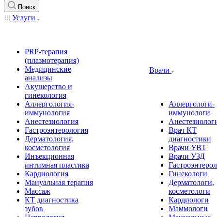
Поиск
Услуги
PRP-терапия
(плазмотерапия)
Медицинские
Врачи
анализы
Акушерство и
гинекология
Аллергология-
Аллергологи-
иммунология
иммунологи
Анестезиология
Анестезиолог
Гастроэнтерология
Врач КТ
Дерматология,
диагностики
косметология
Врачи УВТ
Инъекционная
Врачи УЗД
интимная пластика
Гастроэнтеро
Кардиология
Гинекологи
Мануальная терапия
Дерматологи,
Массаж
косметологи
КТ диагностика
Кардиологи
зубов
Маммологи