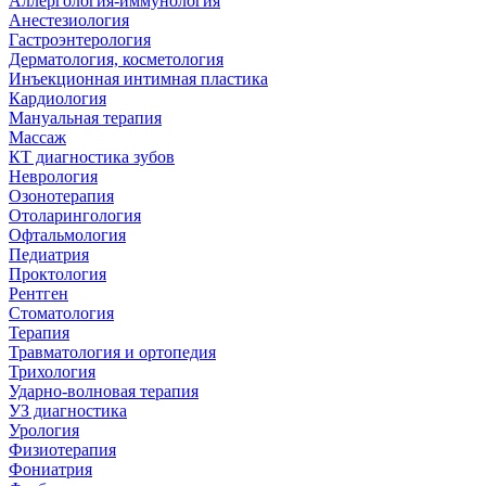
Аллергология-иммунология
Анестезиология
Гастроэнтерология
Дерматология, косметология
Инъекционная интимная пластика
Кардиология
Мануальная терапия
Массаж
КТ диагностика зубов
Неврология
Озонотерапия
Отоларингология
Офтальмология
Педиатрия
Проктология
Рентген
Стоматология
Терапия
Травматология и ортопедия
Трихология
Ударно-волновая терапия
УЗ диагностика
Урология
Физиотерапия
Фониатрия