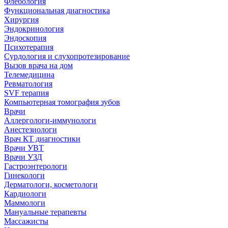
Флебология
Функциональная диагностика
Хирургия
Эндокринология
Эндоскопия
Психотерапия
Сурдология и слухопротезирование
Вызов врача на дом
Телемедицина
Ревматология
SVF терапия
Компьютерная томография зубов
Врачи
Аллергологи-иммунологи
Анестезиологи
Врач КТ диагностики
Врачи УВТ
Врачи УЗД
Гастроэнтерологи
Гинекологи
Дерматологи, косметологи
Кардиологи
Маммологи
Мануальные терапевты
Массажисты