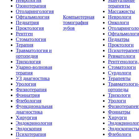
Неврология
Мануальные
Озонотерапия
терапевты
Отоларингология
Массажисты
Офтальмология
Компьютерная
Неврологи
Педиатрия
томография
Онкологи
Проктология
зубов
Отоларинголо
Рентген
Офтальмолог
Стоматология
Педиатры
Терапия
Проктологи
Травматология и
Психотерапев
ортопедия
Ревматологи
Трихология
Рентгенологи
Ударно-волновая
Стоматологи
терапия
Сурдологи
УЗ диагностика
Терапевты
Урология
Травматологи
Физиотерапия
ортопеды
Фониатрия
Трихологи
Флебология
Урологи
Функциональная
Физиотерапев
диагностика
Фониатры
Хирургия
Хирурги
Эндокринология
Эндокриноло
Эндоскопия
Эндоскопист
Психотерапия
Флебологи