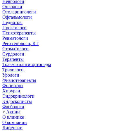
Неврологи
Онкологи
Отоларингологи
Офтальмологи
Педиатры
Проктологи
Психотерапевты
Ревматологи
Рентгенологи, КТ
Стоматологи
Сурдологи
Терапевты
Травматологи-ортопеды
Трихологи
Урологи
Физиотерапевты
Фониатры
Хирурги
Эндокринологи
Эндоскописты
Флебологи
Акции
О клинике
О компании
Лицензии