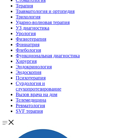
Стоматология
Терапия
Травматология и ортопедия
Трихология
Ударно-волновая терапия
УЗ диагностика
Урология
Физиотерапия
Фониатрия
Флебология
Функциональная диагностика
Хирургия
Эндокринология
Эндоскопия
Психотерапия
Сурдология и
слухопротезирование
Вызов врача на дом
Телемедицина
Ревматология
SVF терапия