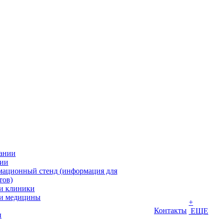
ании
ии
ационный стенд (информация для
тов)
и клиники
и медицины
+
Контакты
ЕЩЕ
ы