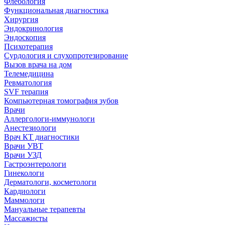
Флебология
Функциональная диагностика
Хирургия
Эндокринология
Эндоскопия
Психотерапия
Сурдология и слухопротезирование
Вызов врача на дом
Телемедицина
Ревматология
SVF терапия
Компьютерная томография зубов
Врачи
Аллергологи-иммунологи
Анестезиологи
Врач КТ диагностики
Врачи УВТ
Врачи УЗД
Гастроэнтерологи
Гинекологи
Дерматологи, косметологи
Кардиологи
Маммологи
Мануальные терапевты
Массажисты