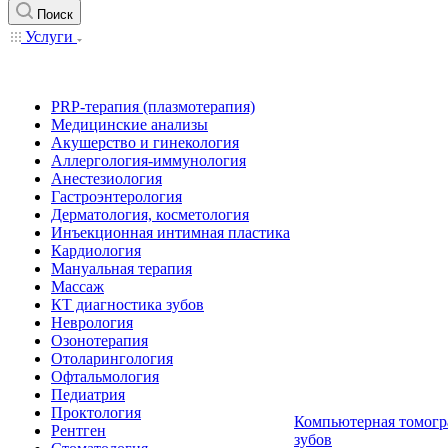
Поиск
Услуги
PRP-терапия (плазмотерапия)
Медицинские анализы
Акушерство и гинекология
Аллергология-иммунология
Анестезиология
Гастроэнтерология
Дерматология, косметология
Инъекционная интимная пластика
Кардиология
Мануальная терапия
Массаж
КТ диагностика зубов
Неврология
Озонотерапия
Отоларингология
Офтальмология
Педиатрия
Проктология
Компьютерная томогр
Рентген
зубов