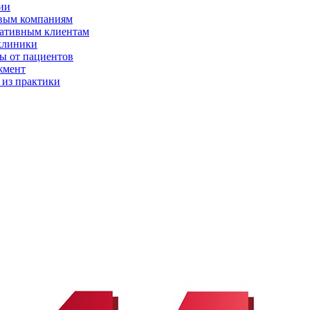
ии
вым компаниям
ативным клиентам
клиники
ы от пациентов
жмент
 из практики