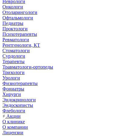
Неврологи
Онкологи
Отоларингологи
Офтальмологи
Педиатры
Проктологи
Психотерапевты
Ревматологи
Рентгенологи, КТ
Стоматологи
Сурдологи
Терапевты
Травматологи-ортопеды
Трихологи
Урологи
Физиотерапевты
Фониатры
Хирурги
Эндокринологи
Эндоскописты
Флебологи
Акции
О клинике
О компании
Лицензии