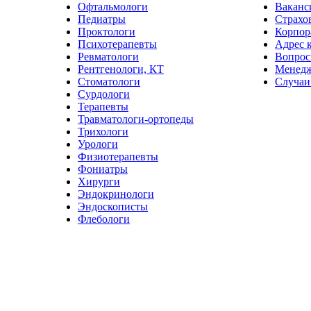
Офтальмологи
Ваканс
Педиатры
Страхо
Проктологи
Корпор
Психотерапевты
Адрес 
Ревматологи
Вопрос
Рентгенологи, КТ
Менед
Стоматологи
Случаи
Сурдологи
Терапевты
Травматологи-ортопеды
Трихологи
Урологи
Физиотерапевты
Фониатры
Хирурги
Эндокринологи
Эндоскописты
Флебологи