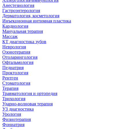
Аллергология-иммунология
Анестезиология
Гастроэнтерология
Дерматология, косметология
Инъекционная интимная пластика
Кардиология
Мануальная терапия
Массаж
КТ диагностика зубов
Неврология
Озонотерапия
Отоларингология
Офтальмология
Педиатрия
Проктология
Рентген
Стоматология
Терапия
Травматология и ортопедия
Трихология
Ударно-волновая терапия
УЗ диагностика
Урология
Физиотерапия
Фониатрия