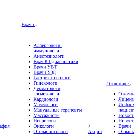
Врачи
Аллергологи-
иммунологи
Анестезиологи
Врач КТ диагностики
Врачи УВТ
Врачи УЗД
Гастроэнтерологи
Гинекологи
О клинике
Дерматологи,
косметологи
О комп
Кардиологи
Лиценз
Маммологи
Информ
Мануальные терапевты
пациен
Массажисты
Новост
Неврологи
Новост
афия
Онкологи
Врачи
Отоларингологи
Акции
Отзыв