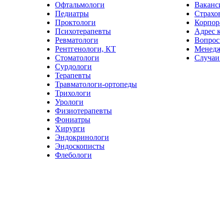
Офтальмологи
Ваканс
Педиатры
Страхо
Проктологи
Корпор
Психотерапевты
Адрес 
Ревматологи
Вопрос
Рентгенологи, КТ
Менед
Стоматологи
Случаи
Сурдологи
Терапевты
Травматологи-ортопеды
Трихологи
Урологи
Физиотерапевты
Фониатры
Хирурги
Эндокринологи
Эндоскописты
Флебологи