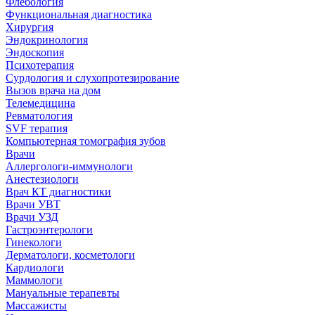
Флебология
Функциональная диагностика
Хирургия
Эндокринология
Эндоскопия
Психотерапия
Сурдология и слухопротезирование
Вызов врача на дом
Телемедицина
Ревматология
SVF терапия
Компьютерная томография зубов
Врачи
Аллергологи-иммунологи
Анестезиологи
Врач КТ диагностики
Врачи УВТ
Врачи УЗД
Гастроэнтерологи
Гинекологи
Дерматологи, косметологи
Кардиологи
Маммологи
Мануальные терапевты
Массажисты