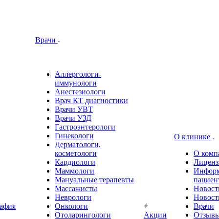
Врачи
Аллергологи-
иммунологи
Анестезиологи
Врач КТ диагностики
Врачи УВТ
Врачи УЗД
Гастроэнтерологи
Гинекологи
О клинике
Дерматологи,
косметологи
О комп
Кардиологи
Лиценз
Маммологи
Информ
Мануальные терапевты
пациен
Массажисты
Новост
Неврологи
Новост
афия
Онкологи
Врачи
Отоларингологи
Акции
Отзыв