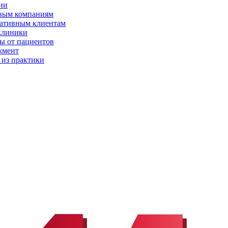
ии
вым компаниям
ативным клиентам
клиники
ы от пациентов
жмент
 из практики