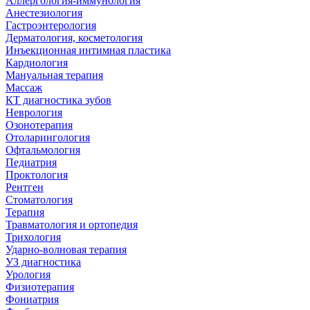
Аллергология-иммунология
Анестезиология
Гастроэнтерология
Дерматология, косметология
Инъекционная интимная пластика
Кардиология
Мануальная терапия
Массаж
КТ диагностика зубов
Неврология
Озонотерапия
Отоларингология
Офтальмология
Педиатрия
Проктология
Рентген
Стоматология
Терапия
Травматология и ортопедия
Трихология
Ударно-волновая терапия
УЗ диагностика
Урология
Физиотерапия
Фониатрия