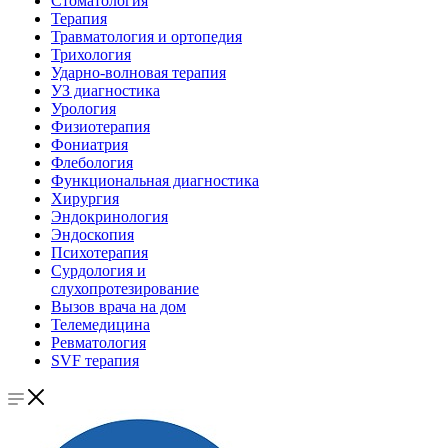
Стоматология
Терапия
Травматология и ортопедия
Трихология
Ударно-волновая терапия
УЗ диагностика
Урология
Физиотерапия
Фониатрия
Флебология
Функциональная диагностика
Хирургия
Эндокринология
Эндоскопия
Психотерапия
Сурдология и
слухопротезирование
Вызов врача на дом
Телемедицина
Ревматология
SVF терапия