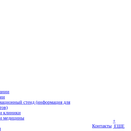
ании
ии
ационный стенд (информация для
тов)
и клиники
и медицины
+
Контакты
ЕЩЕ
ы