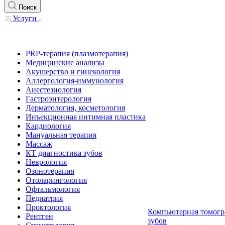
Поиск
Услуги
PRP-терапия (плазмотерапия)
Медицинские анализы
Акушерство и гинекология
Аллергология-иммунология
Анестезиология
Гастроэнтерология
Дерматология, косметология
Инъекционная интимная пластика
Кардиология
Мануальная терапия
Массаж
КТ диагностика зубов
Неврология
Озонотерапия
Отоларингология
Офтальмология
Педиатрия
Проктология
Компьютерная томогр
Рентген
зубов