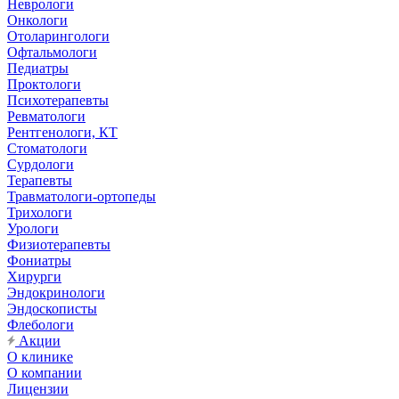
Неврологи
Онкологи
Отоларингологи
Офтальмологи
Педиатры
Проктологи
Психотерапевты
Ревматологи
Рентгенологи, КТ
Стоматологи
Сурдологи
Терапевты
Травматологи-ортопеды
Трихологи
Урологи
Физиотерапевты
Фониатры
Хирурги
Эндокринологи
Эндоскописты
Флебологи
Акции
О клинике
О компании
Лицензии