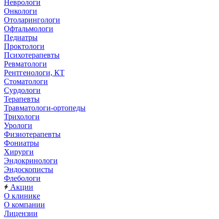
Неврологи
Онкологи
Отоларингологи
Офтальмологи
Педиатры
Проктологи
Психотерапевты
Ревматологи
Рентгенологи, КТ
Стоматологи
Сурдологи
Терапевты
Травматологи-ортопеды
Трихологи
Урологи
Физиотерапевты
Фониатры
Хирурги
Эндокринологи
Эндоскописты
Флебологи
Акции
О клинике
О компании
Лицензии