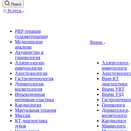
Поиск
Услуги
PRP-терапия
(плазмотерапия)
Медицинские
Врачи
анализы
Акушерство и
гинекология
Аллергология-
Аллергологи-
иммунология
иммунологи
Анестезиология
Анестезиолог
Гастроэнтерология
Врач КТ
Дерматология,
диагностики
косметология
Врачи УВТ
Инъекционная
Врачи УЗД
интимная пластика
Гастроэнтеро
Кардиология
Гинекологи
Мануальная терапия
Дерматологи,
Массаж
косметологи
КТ диагностика
Кардиологи
зубов
Маммологи