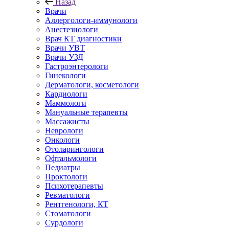
Назад
Врачи
Аллергологи-иммунологи
Анестезиологи
Врач КТ диагностики
Врачи УВТ
Врачи УЗД
Гастроэнтерологи
Гинекологи
Дерматологи, косметологи
Кардиологи
Маммологи
Мануальные терапевты
Массажисты
Неврологи
Онкологи
Отоларингологи
Офтальмологи
Педиатры
Проктологи
Психотерапевты
Ревматологи
Рентгенологи, КТ
Стоматологи
Сурдологи