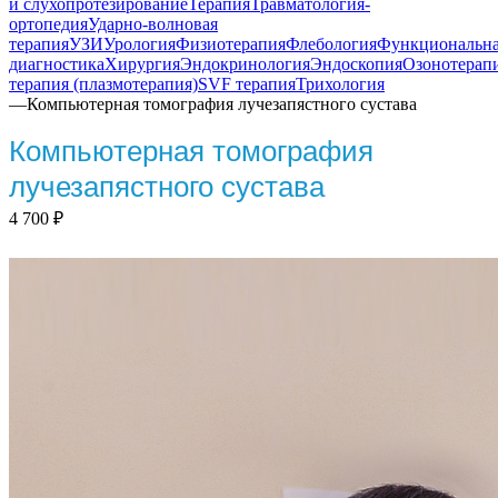
и слухопротезирование
Терапия
Травматология-
ортопедия
Ударно-волновая
терапия
УЗИ
Урология
Физиотерапия
Флебология
Функциональн
диагностика
Хирургия
Эндокринология
Эндоскопия
Озонотерап
терапия (плазмотерапия)
SVF терапия
Трихология
—
Компьютерная томография лучезапястного сустава
Компьютерная томография
лучезапястного сустава
4 700
₽