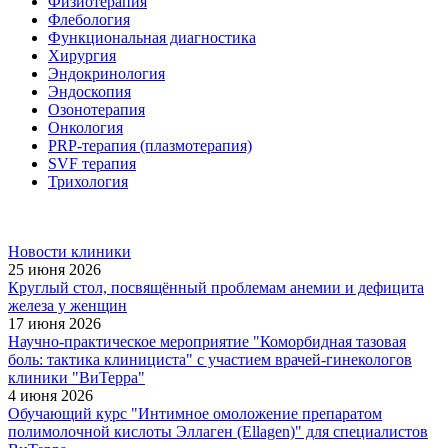
Физиотерапия
Флебология
Функциональная диагностика
Хирургия
Эндокринология
Эндоскопия
Озонотерапия
Онкология
PRP-терапия (плазмотерапия)
SVF терапия
Трихология
Новости клиники
25 июня 2026
Круглый стол, посвящённый проблемам анемии и дефицита
железа у женщин
17 июня 2026
Научно-практическое мероприятие "Коморбидная тазовая
боль: тактика клинициста" с участием врачей-гинекологов
клиники "ВиТерра"
4 июня 2026
Обучающий курс "Интимное омоложение препаратом
полимолочной кислоты Эллаген (Ellagen)" для специалистов