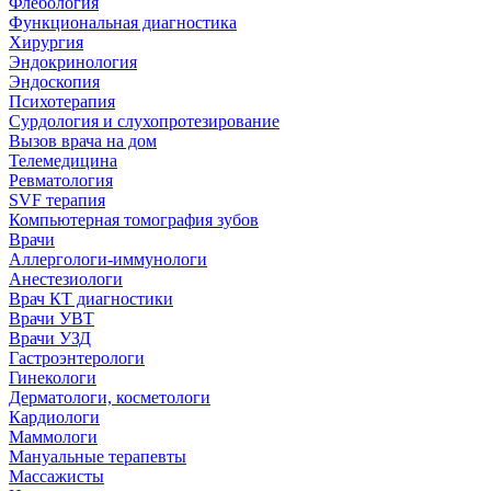
Флебология
Функциональная диагностика
Хирургия
Эндокринология
Эндоскопия
Психотерапия
Сурдология и слухопротезирование
Вызов врача на дом
Телемедицина
Ревматология
SVF терапия
Компьютерная томография зубов
Врачи
Аллергологи-иммунологи
Анестезиологи
Врач КТ диагностики
Врачи УВТ
Врачи УЗД
Гастроэнтерологи
Гинекологи
Дерматологи, косметологи
Кардиологи
Маммологи
Мануальные терапевты
Массажисты