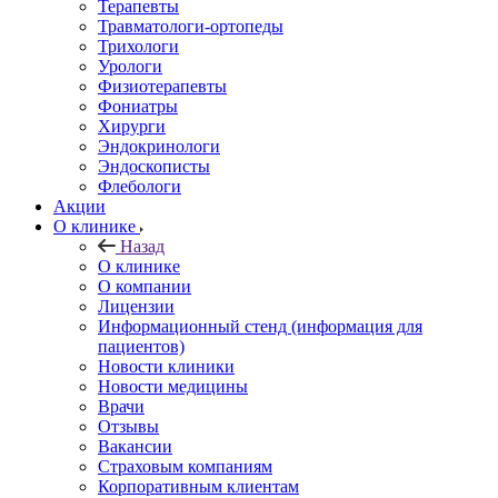
Терапевты
Травматологи-ортопеды
Трихологи
Урологи
Физиотерапевты
Фониатры
Хирурги
Эндокринологи
Эндоскописты
Флебологи
Акции
О клинике
Назад
О клинике
О компании
Лицензии
Информационный стенд (информация для
пациентов)
Новости клиники
Новости медицины
Врачи
Отзывы
Вакансии
Страховым компаниям
Корпоративным клиентам