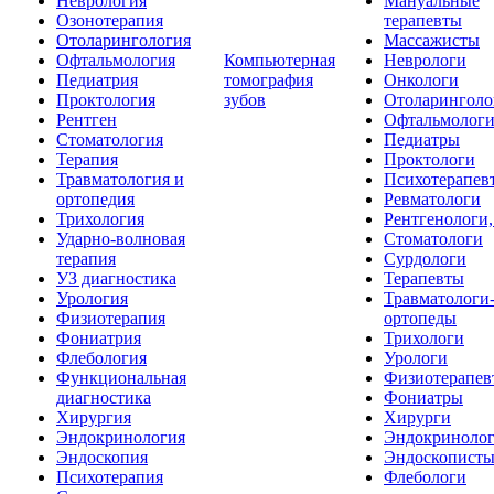
Неврология
Мануальные
Озонотерапия
терапевты
Отоларингология
Массажисты
Офтальмология
Компьютерная
Неврологи
Педиатрия
томография
Онкологи
Проктология
зубов
Отоларинголо
Рентген
Офтальмолог
Стоматология
Педиатры
Терапия
Проктологи
Травматология и
Психотерапев
ортопедия
Ревматологи
Трихология
Рентгенологи
Ударно-волновая
Стоматологи
терапия
Сурдологи
УЗ диагностика
Терапевты
Урология
Травматологи
Физиотерапия
ортопеды
Фониатрия
Трихологи
Флебология
Урологи
Функциональная
Физиотерапев
диагностика
Фониатры
Хирургия
Хирурги
Эндокринология
Эндокриноло
Эндоскопия
Эндоскопист
Психотерапия
Флебологи