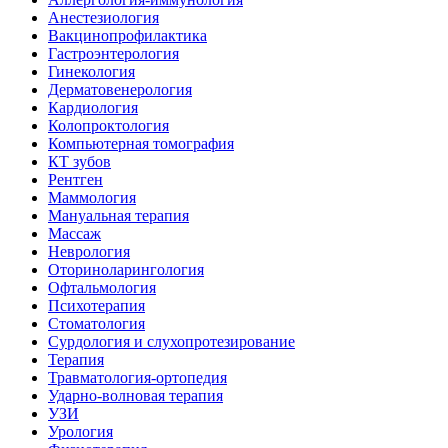
Анестезиология
Вакцинопрофилактика
Гастроэнтерология
Гинекология
Дерматовенерология
Кардиология
Колопроктология
Компьютерная томография
КТ зубов
Рентген
Маммология
Мануальная терапия
Массаж
Неврология
Оториноларингология
Офтальмология
Психотерапия
Стоматология
Сурдология и слухопротезирование
Терапия
Травматология-ортопедия
Ударно-волновая терапия
УЗИ
Урология