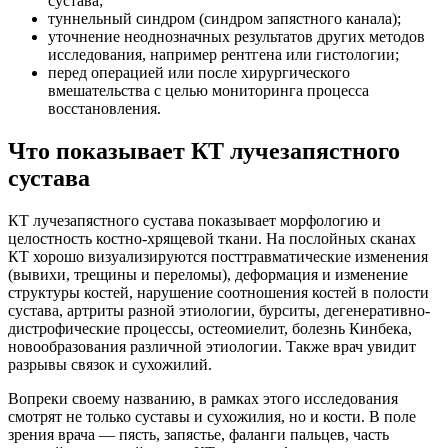
сустава;
туннельный синдром (синдром запястного канала);
уточнение неоднозначных результатов других методов
исследования, например рентгена или гистологии;
перед операцией или после хирургического
вмешательства с целью мониторинга процесса
восстановления.
Что показывает КТ лучезапястного
сустава
КТ лучезапястного сустава показывает морфологию и
целостность костно-хрящевой ткани. На послойных сканах
КТ хорошо визуализируются посттравматические изменения
(вывихи, трещины и переломы), деформация и изменение
структуры костей, нарушение соотношения костей в полости
сустава, артриты разной этиологии, бурситы, дегенеративно-
дистрофические процессы, остеомиелит, болезнь Кинбека,
новообразования различной этиологии. Также врач увидит
разрывы связок и сухожилий.
Вопреки своему названию, в рамках этого исследования
смотрят не только суставы и сухожилия, но и кости. В поле
зрения врача — пясть, запястье, фаланги пальцев, часть