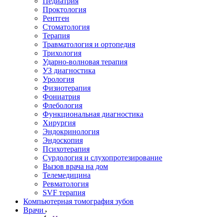
Педиатрия
Проктология
Рентген
Стоматология
Терапия
Травматология и ортопедия
Трихология
Ударно-волновая терапия
УЗ диагностика
Урология
Физиотерапия
Фониатрия
Флебология
Функциональная диагностика
Хирургия
Эндокринология
Эндоскопия
Психотерапия
Сурдология и слухопротезирование
Вызов врача на дом
Телемедицина
Ревматология
SVF терапия
Компьютерная томография зубов
Врачи