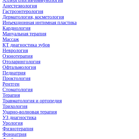
Аллергология-иммунология
Анестезиология
Гастроэнтерология
Дерматология, косметология
Инъекционная интимная пластика
Кардиология
Мануальная терапия
Массаж
КТ диагностика зубов
Неврология
Озонотерапия
Отоларингология
Офтальмология
Педиатрия
Проктология
Рентген
Стоматология
Терапия
Травматология и ортопедия
Трихология
Ударно-волновая терапия
УЗ диагностика
Урология
Физиотерапия
Фониатрия