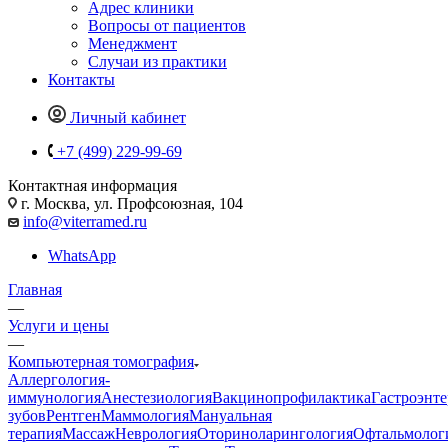
Адрес клиники
Вопросы от пациентов
Менеджмент
Случаи из практики
Контакты
Личный кабинет
+7 (499) 229-99-69
Контактная информация
г. Москва, ул. Профсоюзная, 104
info@viterramed.ru
WhatsApp
Главная
—
Услуги и цены
—
Компьютерная томография
Аллергология-
иммунология
Анестезиология
Вакцинопрофилактика
Гастроэнт
зубов
Рентген
Маммология
Мануальная
терапия
Массаж
Неврология
Оториноларингология
Офтальмолог