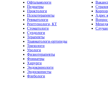
Офтальмологи
Ваканс
Педиатры
Страхо
Проктологи
Корпор
Психотерапевты
Адрес 
Ревматологи
Вопрос
Рентгенологи, КТ
Менед
Стоматологи
Случаи
Сурдологи
Терапевты
Травматологи-ортопеды
Трихологи
Урологи
Физиотерапевты
Фониатры
Хирурги
Эндокринологи
Эндоскописты
Флебологи