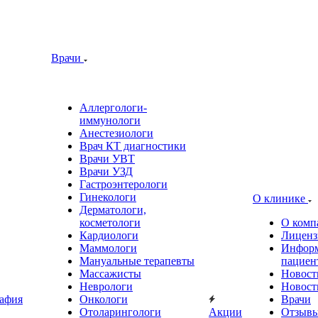
Врачи
Аллергологи-
иммунологи
Анестезиологи
Врач КТ диагностики
Врачи УВТ
Врачи УЗД
Гастроэнтерологи
Гинекологи
О клинике
Дерматологи,
косметологи
О комп
Кардиологи
Лиценз
Маммологи
Информ
Мануальные терапевты
пациен
Массажисты
Новост
Неврологи
Новост
афия
Онкологи
Врачи
Отоларингологи
Акции
Отзыв