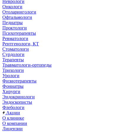
Неврологи
Онкологи
Отоларингологи
Офтальмологи
Педиатры
Проктологи
Психотерапевты
Ревматологи
Рентгенологи, КТ
Стоматологи
Сурдологи
Терапевты
Травматологи-ортопеды
Трихологи
Урологи
Физиотерапевты
Фониатры
Хирурги
Эндокринологи
Эндоскописты
Флебологи
Акции
О клинике
О компании
Лицензии