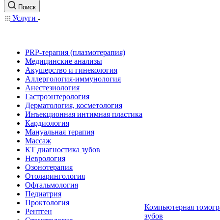
Поиск
Услуги
PRP-терапия (плазмотерапия)
Медицинские анализы
Акушерство и гинекология
Аллергология-иммунология
Анестезиология
Гастроэнтерология
Дерматология, косметология
Инъекционная интимная пластика
Кардиология
Мануальная терапия
Массаж
КТ диагностика зубов
Неврология
Озонотерапия
Отоларингология
Офтальмология
Педиатрия
Проктология
Компьютерная томогр
Рентген
зубов