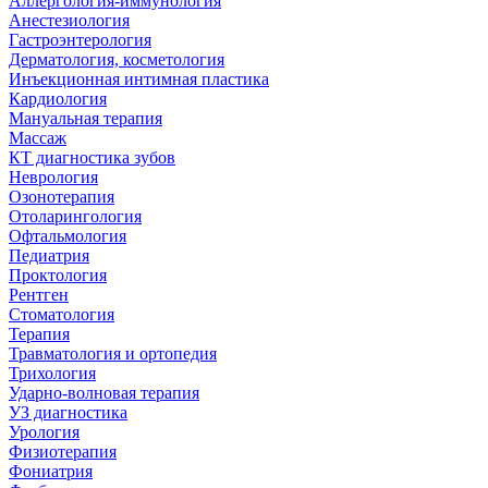
Аллергология-иммунология
Анестезиология
Гастроэнтерология
Дерматология, косметология
Инъекционная интимная пластика
Кардиология
Мануальная терапия
Массаж
КТ диагностика зубов
Неврология
Озонотерапия
Отоларингология
Офтальмология
Педиатрия
Проктология
Рентген
Стоматология
Терапия
Травматология и ортопедия
Трихология
Ударно-волновая терапия
УЗ диагностика
Урология
Физиотерапия
Фониатрия