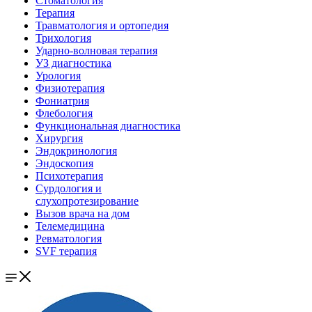
Стоматология
Терапия
Травматология и ортопедия
Трихология
Ударно-волновая терапия
УЗ диагностика
Урология
Физиотерапия
Фониатрия
Флебология
Функциональная диагностика
Хирургия
Эндокринология
Эндоскопия
Психотерапия
Сурдология и
слухопротезирование
Вызов врача на дом
Телемедицина
Ревматология
SVF терапия