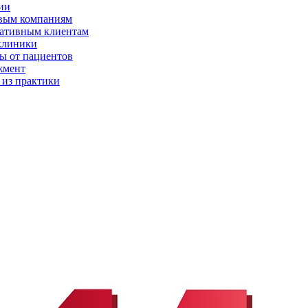
ии
вым компаниям
ативным клиентам
клиники
ы от пациентов
жмент
 из практики