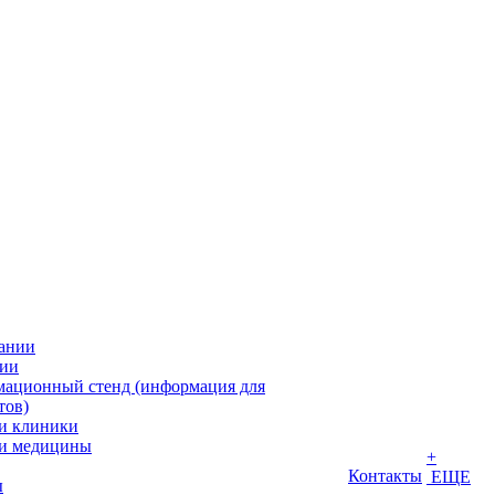
ании
ии
ационный стенд (информация для
тов)
и клиники
и медицины
+
Контакты
ЕЩЕ
ы