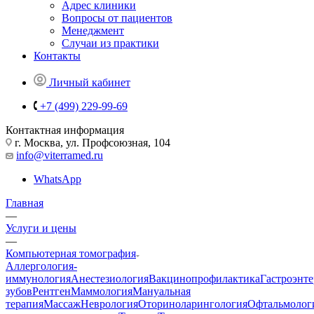
Адрес клиники
Вопросы от пациентов
Менеджмент
Случаи из практики
Контакты
Личный кабинет
+7 (499) 229-99-69
Контактная информация
г. Москва, ул. Профсоюзная, 104
info@viterramed.ru
WhatsApp
Главная
—
Услуги и цены
—
Компьютерная томография
Аллергология-
иммунология
Анестезиология
Вакцинопрофилактика
Гастроэнт
зубов
Рентген
Маммология
Мануальная
терапия
Массаж
Неврология
Оториноларингология
Офтальмолог