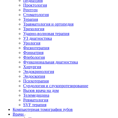
Педиатрия
Проктология
Рентген
Стоматология
Терапия
Травматология и ортопедия
Трихология
Ударно-волновая терапия
УЗ диагностика
Урология
Физиотерапия
Фониатрия
Флебология
Функциональная диагностика
Хирургия
Эндокринология
Эндоскопия
Психотерапия
Сурдология и слухопротезирование
Вызов врача на дом
Телемедицина
Ревматология
SVF терапия
Компьютерная томография зубов
Врачи