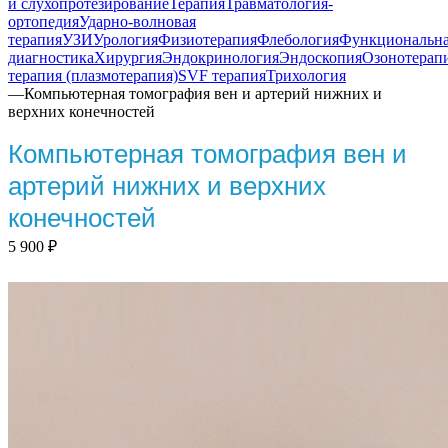
и слухопротезирование
Терапия
Травматология-
ортопедия
Ударно-волновая
терапия
УЗИ
Урология
Физиотерапия
Флебология
Функциональн
диагностика
Хирургия
Эндокринология
Эндоскопия
Озонотерап
терапия (плазмотерапия)
SVF терапия
Трихология
—
Компьютерная томография вен и артерий нижних и
верхних конечностей
Компьютерная томография вен и
артерий нижних и верхних
конечностей
5 900
₽