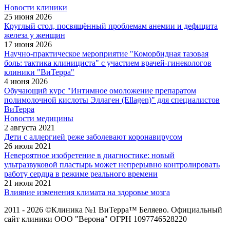
Новости клиники
25 июня 2026
Круглый стол, посвящённый проблемам анемии и дефицита
железа у женщин
17 июня 2026
Научно-практическое мероприятие "Коморбидная тазовая
боль: тактика клинициста" с участием врачей-гинекологов
клиники "ВиТерра"
4 июня 2026
Обучающий курс "Интимное омоложение препаратом
полимолочной кислоты Эллаген (Ellagen)" для специалистов
ВиТерра
Новости медицины
2 августа 2021
Дети с аллергией реже заболевают коронавирусом
26 июля 2021
Невероятное изобретение в диагностике: новый
ультразвуковой пластырь может непрерывно контролировать
работу сердца в режиме реального времени
21 июля 2021
Влияние изменения климата на здоровье мозга
2011 - 2026 ©Клиника №1 ВиТерра™ Беляево. Официальный
сайт клиники ООО "Верона" ОГРН 1097746528220