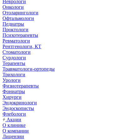
Неврологи
Онкологи
Отоларингологи
Офтальмологи
Педиатры
Проктологи
Психотерапевты
Ревматологи
Рентгенологи, КТ
Стоматологи
Сурдологи
Терапевты
Травматологи-ортопеды
Трихологи
Урологи
Физиотерапевты
Фониатры
Хирурги
Эндокринологи
Эндоскописты
Флебологи
Акции
О клинике
О компании
Лицензии