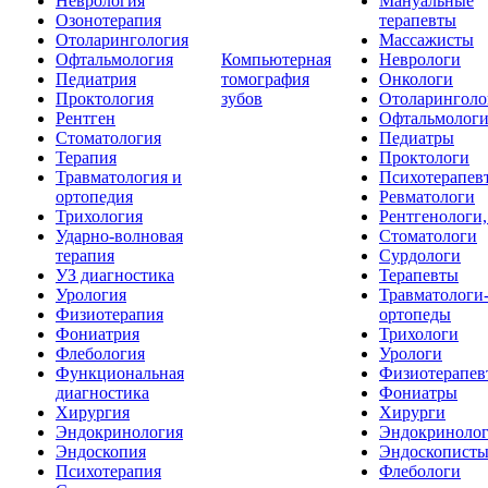
Неврология
Мануальные
Озонотерапия
терапевты
Отоларингология
Массажисты
Офтальмология
Компьютерная
Неврологи
Педиатрия
томография
Онкологи
Проктология
зубов
Отоларинголо
Рентген
Офтальмолог
Стоматология
Педиатры
Терапия
Проктологи
Травматология и
Психотерапев
ортопедия
Ревматологи
Трихология
Рентгенологи
Ударно-волновая
Стоматологи
терапия
Сурдологи
УЗ диагностика
Терапевты
Урология
Травматологи
Физиотерапия
ортопеды
Фониатрия
Трихологи
Флебология
Урологи
Функциональная
Физиотерапев
диагностика
Фониатры
Хирургия
Хирурги
Эндокринология
Эндокриноло
Эндоскопия
Эндоскопист
Психотерапия
Флебологи