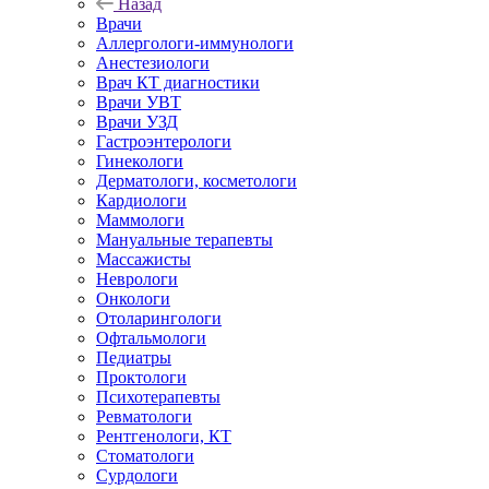
Назад
Врачи
Аллергологи-иммунологи
Анестезиологи
Врач КТ диагностики
Врачи УВТ
Врачи УЗД
Гастроэнтерологи
Гинекологи
Дерматологи, косметологи
Кардиологи
Маммологи
Мануальные терапевты
Массажисты
Неврологи
Онкологи
Отоларингологи
Офтальмологи
Педиатры
Проктологи
Психотерапевты
Ревматологи
Рентгенологи, КТ
Стоматологи
Сурдологи