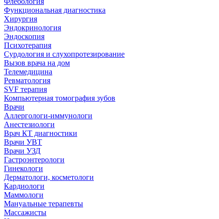
Флебология
Функциональная диагностика
Хирургия
Эндокринология
Эндоскопия
Психотерапия
Сурдология и слухопротезирование
Вызов врача на дом
Телемедицина
Ревматология
SVF терапия
Компьютерная томография зубов
Врачи
Аллергологи-иммунологи
Анестезиологи
Врач КТ диагностики
Врачи УВТ
Врачи УЗД
Гастроэнтерологи
Гинекологи
Дерматологи, косметологи
Кардиологи
Маммологи
Мануальные терапевты
Массажисты