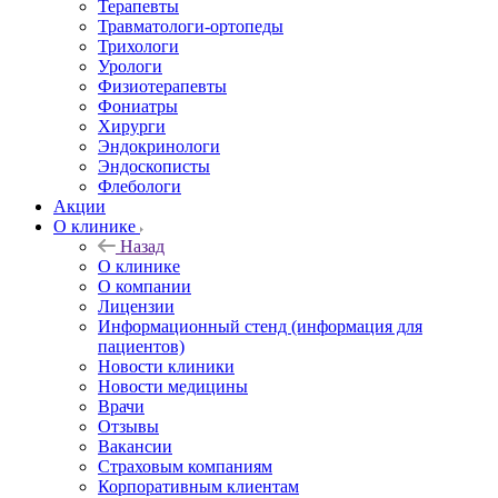
Терапевты
Травматологи-ортопеды
Трихологи
Урологи
Физиотерапевты
Фониатры
Хирурги
Эндокринологи
Эндоскописты
Флебологи
Акции
О клинике
Назад
О клинике
О компании
Лицензии
Информационный стенд (информация для
пациентов)
Новости клиники
Новости медицины
Врачи
Отзывы
Вакансии
Страховым компаниям
Корпоративным клиентам