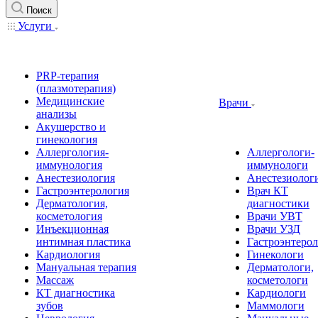
Поиск
Услуги
PRP-терапия
(плазмотерапия)
Медицинские
Врачи
анализы
Акушерство и
гинекология
Аллергология-
Аллергологи-
иммунология
иммунологи
Анестезиология
Анестезиолог
Гастроэнтерология
Врач КТ
Дерматология,
диагностики
косметология
Врачи УВТ
Инъекционная
Врачи УЗД
интимная пластика
Гастроэнтеро
Кардиология
Гинекологи
Мануальная терапия
Дерматологи,
Массаж
косметологи
КТ диагностика
Кардиологи
зубов
Маммологи