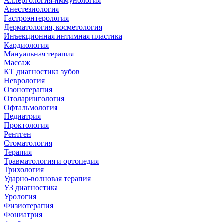
Аллергология-иммунология
Анестезиология
Гастроэнтерология
Дерматология, косметология
Инъекционная интимная пластика
Кардиология
Мануальная терапия
Массаж
КТ диагностика зубов
Неврология
Озонотерапия
Отоларингология
Офтальмология
Педиатрия
Проктология
Рентген
Стоматология
Терапия
Травматология и ортопедия
Трихология
Ударно-волновая терапия
УЗ диагностика
Урология
Физиотерапия
Фониатрия