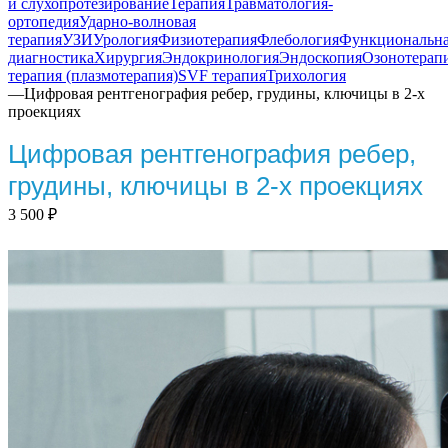
и слухопротезирование
Терапия
Травматология-
ортопедия
Ударно-волновая
терапия
УЗИ
Урология
Физиотерапия
Флебология
Функциональн
диагностика
Хирургия
Эндокринология
Эндоскопия
Озонотерап
терапия (плазмотерапия)
SVF терапия
Трихология
—
Цифровая рентгенография ребер, грудины, ключицы в 2-х
проекциях
Цифровая рентгенография ребер,
грудины, ключицы в 2-х проекциях
3 500
₽