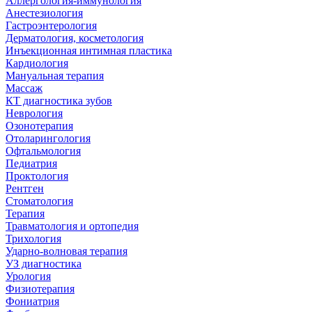
Аллергология-иммунология
Анестезиология
Гастроэнтерология
Дерматология, косметология
Инъекционная интимная пластика
Кардиология
Мануальная терапия
Массаж
КТ диагностика зубов
Неврология
Озонотерапия
Отоларингология
Офтальмология
Педиатрия
Проктология
Рентген
Стоматология
Терапия
Травматология и ортопедия
Трихология
Ударно-волновая терапия
УЗ диагностика
Урология
Физиотерапия
Фониатрия