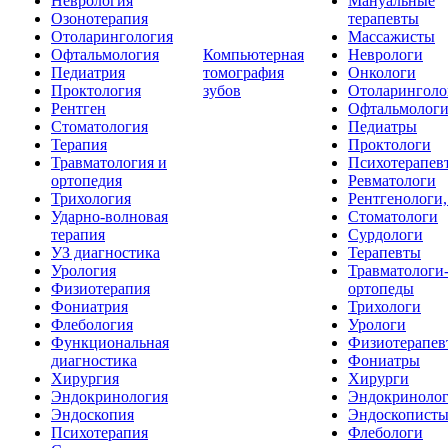
Неврология
Мануальные
Озонотерапия
терапевты
Отоларингология
Массажисты
Офтальмология
Компьютерная
Неврологи
Педиатрия
томография
Онкологи
Проктология
зубов
Отоларинголо
Рентген
Офтальмолог
Стоматология
Педиатры
Терапия
Проктологи
Травматология и
Психотерапев
ортопедия
Ревматологи
Трихология
Рентгенологи
Ударно-волновая
Стоматологи
терапия
Сурдологи
УЗ диагностика
Терапевты
Урология
Травматологи
Физиотерапия
ортопеды
Фониатрия
Трихологи
Флебология
Урологи
Функциональная
Физиотерапев
диагностика
Фониатры
Хирургия
Хирурги
Эндокринология
Эндокриноло
Эндоскопия
Эндоскопист
Психотерапия
Флебологи