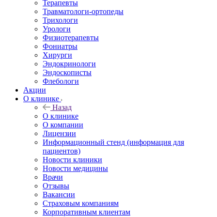
Терапевты
Травматологи-ортопеды
Трихологи
Урологи
Физиотерапевты
Фониатры
Хирурги
Эндокринологи
Эндоскописты
Флебологи
Акции
О клинике
Назад
О клинике
О компании
Лицензии
Информационный стенд (информация для
пациентов)
Новости клиники
Новости медицины
Врачи
Отзывы
Вакансии
Страховым компаниям
Корпоративным клиентам