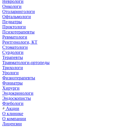
Неврологи
Онкологи
Отоларингологи
Офтальмологи
Педиатры
Проктологи
Психотерапевты
Ревматологи
Рентгенологи, КТ
Стоматологи
Сурдологи
Терапевты
Травматологи-ортопеды
Трихологи
Урологи
Физиотерапевты
Фониатры
Хирурги
Эндокринологи
Эндоскописты
Флебологи
Акции
О клинике
О компании
Лицензии