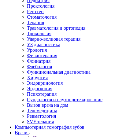
Педиатрия
Проктология
Рентген
Стоматология
Терапия
Травматология и ортопедия
Трихология
Ударно-волновая терапия
УЗ диагностика
Урология
Физиотерапия
Фониатрия
Флебология
Функциональная диагностика
Хирургия
Эндокринология
Эндоскопия
Психотерапия
Сурдология и слухопротезирование
Вызов врача на дом
Телемедицина
Ревматология
SVF терапия
Компьютерная томография зубов
Врачи