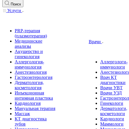
Поиск
Услуги
PRP-терапия
(плазмотерапия)
Медицинские
Врачи
анализы
Акушерство и
гинекология
Аллергология-
Аллергологи-
иммунология
иммунологи
Анестезиология
Анестезиолог
Гастроэнтерология
Врач КТ
Дерматология,
диагностики
косметология
Врачи УВТ
Инъекционная
Врачи УЗД
интимная пластика
Гастроэнтеро
Кардиология
Гинекологи
Мануальная терапия
Дерматологи,
Массаж
косметологи
КТ диагностика
Кардиологи
зубов
Маммологи