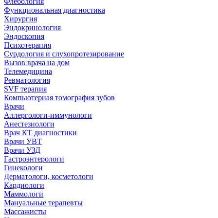
Флебология
Функциональная диагностика
Хирургия
Эндокринология
Эндоскопия
Психотерапия
Сурдология и слухопротезирование
Вызов врача на дом
Телемедицина
Ревматология
SVF терапия
Компьютерная томография зубов
Врачи
Аллергологи-иммунологи
Анестезиологи
Врач КТ диагностики
Врачи УВТ
Врачи УЗД
Гастроэнтерологи
Гинекологи
Дерматологи, косметологи
Кардиологи
Маммологи
Мануальные терапевты
Массажисты