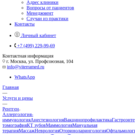
Адрес клиники
Вопросы от пациентов
Менеджмент
Случаи из практики
Контакты
Личный кабинет
+7 (499) 229-99-69
Контактная информация
г. Москва, ул. Профсоюзная, 104
info@viterramed.ru
WhatsApp
Главная
—
Услуги и цены
—
Рентген
Аллергология-
иммунология
Анестезиология
Вакцинопрофилактика
Гастроэнт
томография
КТ зубов
Маммология
Мануальная
терапия
Массаж
Неврология
Оториноларингология
Офтальмолог