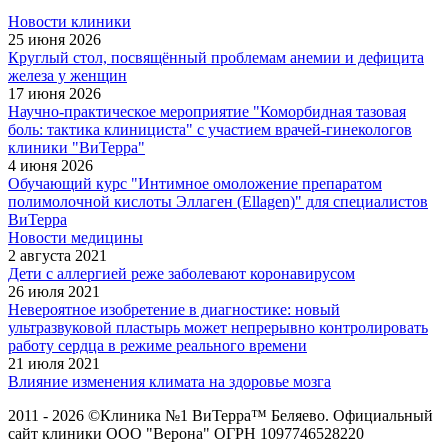
Новости клиники
25 июня 2026
Круглый стол, посвящённый проблемам анемии и дефицита
железа у женщин
17 июня 2026
Научно-практическое мероприятие "Коморбидная тазовая
боль: тактика клинициста" с участием врачей-гинекологов
клиники "ВиТерра"
4 июня 2026
Обучающий курс "Интимное омоложение препаратом
полимолочной кислоты Эллаген (Ellagen)" для специалистов
ВиТерра
Новости медицины
2 августа 2021
Дети с аллергией реже заболевают коронавирусом
26 июля 2021
Невероятное изобретение в диагностике: новый
ультразвуковой пластырь может непрерывно контролировать
работу сердца в режиме реального времени
21 июля 2021
Влияние изменения климата на здоровье мозга
2011 - 2026 ©Клиника №1 ВиТерра™ Беляево. Официальный
сайт клиники ООО "Верона" ОГРН 1097746528220