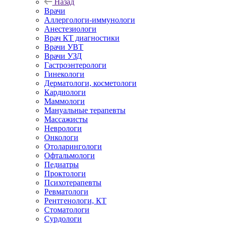
Назад
Врачи
Аллергологи-иммунологи
Анестезиологи
Врач КТ диагностики
Врачи УВТ
Врачи УЗД
Гастроэнтерологи
Гинекологи
Дерматологи, косметологи
Кардиологи
Маммологи
Мануальные терапевты
Массажисты
Неврологи
Онкологи
Отоларингологи
Офтальмологи
Педиатры
Проктологи
Психотерапевты
Ревматологи
Рентгенологи, КТ
Стоматологи
Сурдологи