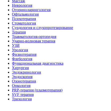
Массаж
Неврология
Оториноларингология
Офтальмология
Психотерапия
Стоматология
Сурдология и слухопротезирование
Терапия
Травматология-ортопедия
Ударно-волновая терапия
УЗИ
Урология
Физиотерапия
Флебология
Функциональная диагностика
Хирургия
Эндокринология
Эндоскопия
Озонотерапия
Онкология
PRP-терапия (плазмотерапия)
SVF терапия
Трихология