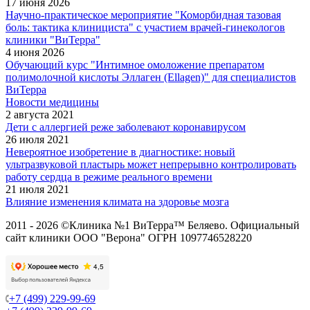
17 июня 2026
Научно-практическое мероприятие "Коморбидная тазовая
боль: тактика клинициста" с участием врачей-гинекологов
клиники "ВиТерра"
4 июня 2026
Обучающий курс "Интимное омоложение препаратом
полимолочной кислоты Эллаген (Ellagen)" для специалистов
ВиТерра
Новости медицины
2 августа 2021
Дети с аллергией реже заболевают коронавирусом
26 июля 2021
Невероятное изобретение в диагностике: новый
ультразвуковой пластырь может непрерывно контролировать
работу сердца в режиме реального времени
21 июля 2021
Влияние изменения климата на здоровье мозга
2011 - 2026 ©Клиника №1 ВиТерра™ Беляево. Официальный
сайт клиники ООО "Верона" ОГРН 1097746528220
+7 (499) 229-99-69