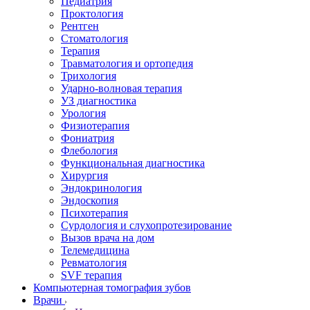
Педиатрия
Проктология
Рентген
Стоматология
Терапия
Травматология и ортопедия
Трихология
Ударно-волновая терапия
УЗ диагностика
Урология
Физиотерапия
Фониатрия
Флебология
Функциональная диагностика
Хирургия
Эндокринология
Эндоскопия
Психотерапия
Сурдология и слухопротезирование
Вызов врача на дом
Телемедицина
Ревматология
SVF терапия
Компьютерная томография зубов
Врачи