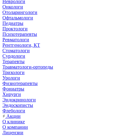
Неврологи
Онкологи
Отоларингологи
Офтальмологи
Педиатры
Проктологи
Психотерапевты
Ревматологи
Рентгенологи, КТ
Стоматологи
Сурдологи
Терапевты
Травматологи-ортопеды
Трихологи
Урологи
Физиотерапевты
Фониатры
Хирурги
Эндокринологи
Эндоскописты
Флебологи
Акции
О клинике
О компании
Лицензии