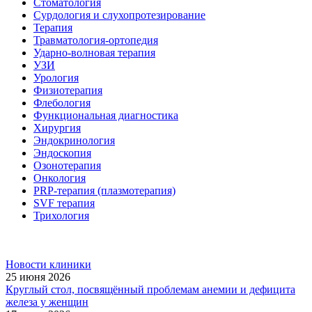
Стоматология
Сурдология и слухопротезирование
Терапия
Травматология-ортопедия
Ударно-волновая терапия
УЗИ
Урология
Физиотерапия
Флебология
Функциональная диагностика
Хирургия
Эндокринология
Эндоскопия
Озонотерапия
Онкология
PRP-терапия (плазмотерапия)
SVF терапия
Трихология
Новости клиники
25 июня 2026
Круглый стол, посвящённый проблемам анемии и дефицита
железа у женщин