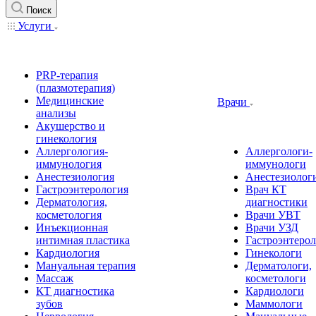
Поиск
Услуги
PRP-терапия
(плазмотерапия)
Медицинские
Врачи
анализы
Акушерство и
гинекология
Аллергология-
Аллергологи-
иммунология
иммунологи
Анестезиология
Анестезиолог
Гастроэнтерология
Врач КТ
Дерматология,
диагностики
косметология
Врачи УВТ
Инъекционная
Врачи УЗД
интимная пластика
Гастроэнтеро
Кардиология
Гинекологи
Мануальная терапия
Дерматологи,
Массаж
косметологи
КТ диагностика
Кардиологи
зубов
Маммологи