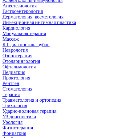
Аллергология-иммунология
Анестезиология
Гастроэнтерология
Дерматология, косметология
Инъекционная интимная пластика
Кардиология
Мануальная терапия
Массаж
КТ диагностика зубов
Неврология
Озонотерапия
Отоларингология
Офтальмология
Педиатрия
Проктология
Рентген
Стоматология
Терапия
Травматология и ортопедия
Трихология
Ударно-волновая терапия
УЗ диагностика
Урология
Физиотерапия
Фониатрия