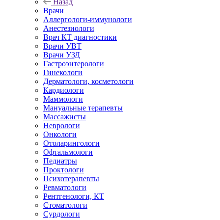
Назад
Врачи
Аллергологи-иммунологи
Анестезиологи
Врач КТ диагностики
Врачи УВТ
Врачи УЗД
Гастроэнтерологи
Гинекологи
Дерматологи, косметологи
Кардиологи
Маммологи
Мануальные терапевты
Массажисты
Неврологи
Онкологи
Отоларингологи
Офтальмологи
Педиатры
Проктологи
Психотерапевты
Ревматологи
Рентгенологи, КТ
Стоматологи
Сурдологи