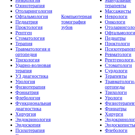
Неврология
Мануальные
Озонотерапия
терапевты
Отоларингология
Массажисты
Офтальмология
Компьютерная
Неврологи
Педиатрия
томография
Онкологи
Проктология
зубов
Отоларинголо
Рентген
Офтальмолог
Стоматология
Педиатры
Терапия
Проктологи
Травматология и
Психотерапев
ортопедия
Ревматологи
Трихология
Рентгенологи
Ударно-волновая
Стоматологи
терапия
Сурдологи
УЗ диагностика
Терапевты
Урология
Травматологи
Физиотерапия
ортопеды
Фониатрия
Трихологи
Флебология
Урологи
Функциональная
Физиотерапев
диагностика
Фониатры
Хирургия
Хирурги
Эндокринология
Эндокриноло
Эндоскопия
Эндоскопист
Психотерапия
Флебологи