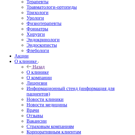
Терапевты
Травматологи-ортопеды
Трихологи
Урологи
Физиотерапевты
Фониатры
Хирурги
Эндокринологи
Эндоскописты
Флебологи
Акции
О клинике
Назад
О клинике
О компании
Лицензии
Информационный стенд (информация для
пациентов)
Новости клиники
Новости медицины
Врачи
Отзывы
Вакансии
Страховым компаниям
Корпоративным клиентам