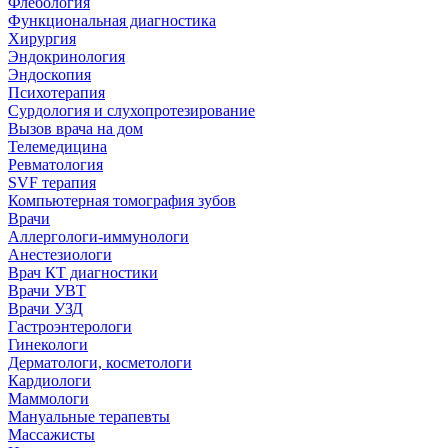
Флебология
Функциональная диагностика
Хирургия
Эндокринология
Эндоскопия
Психотерапия
Сурдология и слухопротезирование
Вызов врача на дом
Телемедицина
Ревматология
SVF терапия
Компьютерная томография зубов
Врачи
Аллергологи-иммунологи
Анестезиологи
Врач КТ диагностики
Врачи УВТ
Врачи УЗД
Гастроэнтерологи
Гинекологи
Дерматологи, косметологи
Кардиологи
Маммологи
Мануальные терапевты
Массажисты