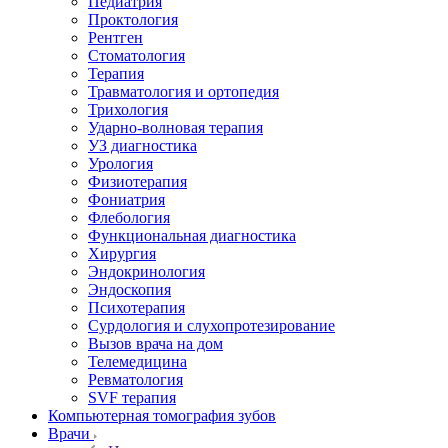
Педиатрия
Проктология
Рентген
Стоматология
Терапия
Травматология и ортопедия
Трихология
Ударно-волновая терапия
УЗ диагностика
Урология
Физиотерапия
Фониатрия
Флебология
Функциональная диагностика
Хирургия
Эндокринология
Эндоскопия
Психотерапия
Сурдология и слухопротезирование
Вызов врача на дом
Телемедицина
Ревматология
SVF терапия
Компьютерная томография зубов
Врачи