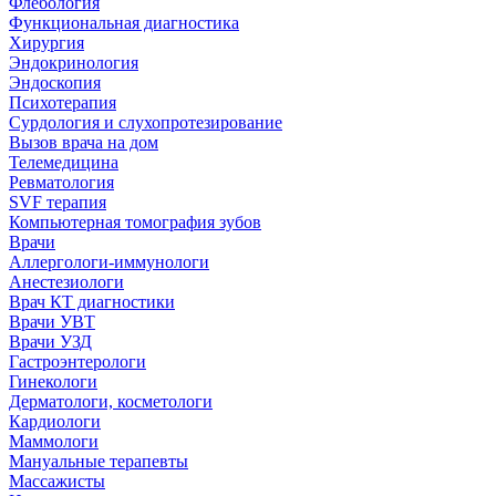
Флебология
Функциональная диагностика
Хирургия
Эндокринология
Эндоскопия
Психотерапия
Сурдология и слухопротезирование
Вызов врача на дом
Телемедицина
Ревматология
SVF терапия
Компьютерная томография зубов
Врачи
Аллергологи-иммунологи
Анестезиологи
Врач КТ диагностики
Врачи УВТ
Врачи УЗД
Гастроэнтерологи
Гинекологи
Дерматологи, косметологи
Кардиологи
Маммологи
Мануальные терапевты
Массажисты