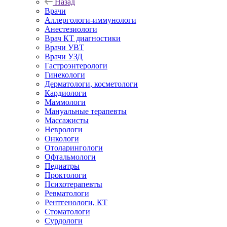
Назад
Врачи
Аллергологи-иммунологи
Анестезиологи
Врач КТ диагностики
Врачи УВТ
Врачи УЗД
Гастроэнтерологи
Гинекологи
Дерматологи, косметологи
Кардиологи
Маммологи
Мануальные терапевты
Массажисты
Неврологи
Онкологи
Отоларингологи
Офтальмологи
Педиатры
Проктологи
Психотерапевты
Ревматологи
Рентгенологи, КТ
Стоматологи
Сурдологи