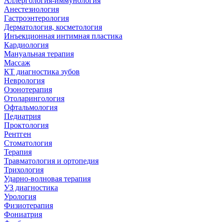
Аллергология-иммунология
Анестезиология
Гастроэнтерология
Дерматология, косметология
Инъекционная интимная пластика
Кардиология
Мануальная терапия
Массаж
КТ диагностика зубов
Неврология
Озонотерапия
Отоларингология
Офтальмология
Педиатрия
Проктология
Рентген
Стоматология
Терапия
Травматология и ортопедия
Трихология
Ударно-волновая терапия
УЗ диагностика
Урология
Физиотерапия
Фониатрия