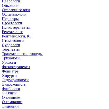
Неврологи
Онкологи
Отоларингологи
Офтальмологи
Педиатры
Проктологи
Психотерапевты
Ревматологи
Рентгенологи, КТ
Стоматологи
Сурдологи
Терапевты
Травматологи-ортопеды
Трихологи
Урологи
Физиотерапевты
Фониатры
Хирурги
Эндокринологи
Эндоскописты
Флебологи
Акции
О клинике
О компании
Лицензии