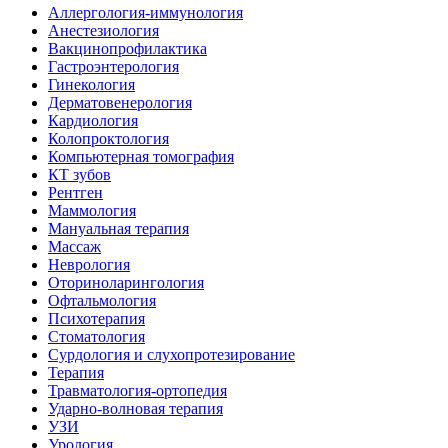
Аллергология-иммунология
Анестезиология
Вакцинопрофилактика
Гастроэнтерология
Гинекология
Дерматовенерология
Кардиология
Колопроктология
Компьютерная томография
КТ зубов
Рентген
Маммология
Мануальная терапия
Массаж
Неврология
Оториноларингология
Офтальмология
Психотерапия
Стоматология
Сурдология и слухопротезирование
Терапия
Травматология-ортопедия
Ударно-волновая терапия
УЗИ
Урология