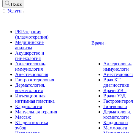
Поиск
Услуги
PRP-терапия
(плазмотерапия)
Медицинские
Врачи
анализы
Акушерство и
гинекология
Аллергология-
Аллергологи-
иммунология
иммунологи
Анестезиология
Анестезиолог
Гастроэнтерология
Врач КТ
Дерматология,
диагностики
косметология
Врачи УВТ
Инъекционная
Врачи УЗД
интимная пластика
Гастроэнтеро
Кардиология
Гинекологи
Мануальная терапия
Дерматологи,
Массаж
косметологи
КТ диагностика
Кардиологи
зубов
Маммологи