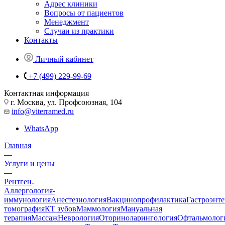
Адрес клиники
Вопросы от пациентов
Менеджмент
Случаи из практики
Контакты
Личный кабинет
+7 (499) 229-99-69
Контактная информация
г. Москва, ул. Профсоюзная, 104
info@viterramed.ru
WhatsApp
Главная
—
Услуги и цены
—
Рентген
Аллергология-
иммунология
Анестезиология
Вакцинопрофилактика
Гастроэнт
томография
КТ зубов
Маммология
Мануальная
терапия
Массаж
Неврология
Оториноларингология
Офтальмолог