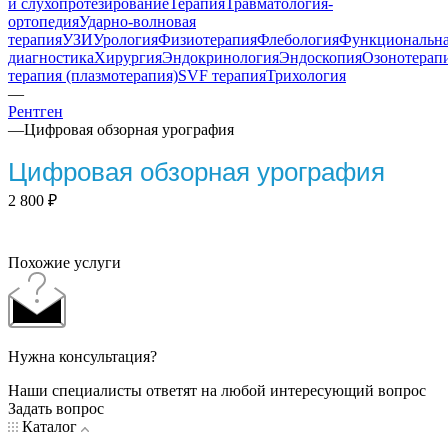
и слухопротезирование
Терапия
Травматология-
ортопедия
Ударно-волновая
терапия
УЗИ
Урология
Физиотерапия
Флебология
Функциональн
диагностика
Хирургия
Эндокринология
Эндоскопия
Озонотерап
терапия (плазмотерапия)
SVF терапия
Трихология
—
Рентген
—
Цифровая обзорная урография
Цифровая обзорная урография
2 800
₽
Похожие услуги
Нужна консультация?
Наши специалисты ответят на любой интересующий вопрос
Задать вопрос
Каталог