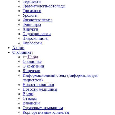
Терапевты
Травматологи-ортопеды
Трихологи
Урологи
Физиотерапевты
Фониатры
Хирурги
Эндокринологи
Эндоскописты
Флебологи
Акции
О клинике
Назад
О клинике
О компании
Лицензии
Информационный стенд (информация для
пациентов)
Новости клиники
Новости медицины
Врачи
Отзывы
Вакансии
Страховым компаниям
Корпоративным клиентам