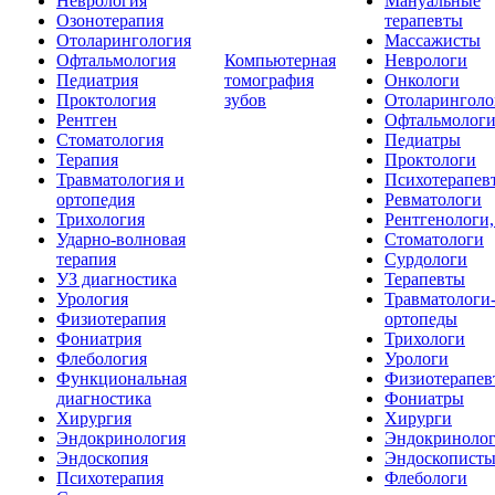
Неврология
Мануальные
Озонотерапия
терапевты
Отоларингология
Массажисты
Офтальмология
Компьютерная
Неврологи
Педиатрия
томография
Онкологи
Проктология
зубов
Отоларинголо
Рентген
Офтальмолог
Стоматология
Педиатры
Терапия
Проктологи
Травматология и
Психотерапев
ортопедия
Ревматологи
Трихология
Рентгенологи
Ударно-волновая
Стоматологи
терапия
Сурдологи
УЗ диагностика
Терапевты
Урология
Травматологи
Физиотерапия
ортопеды
Фониатрия
Трихологи
Флебология
Урологи
Функциональная
Физиотерапев
диагностика
Фониатры
Хирургия
Хирурги
Эндокринология
Эндокриноло
Эндоскопия
Эндоскопист
Психотерапия
Флебологи