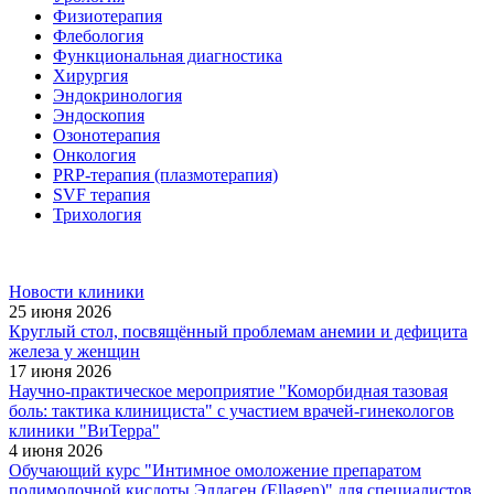
Физиотерапия
Флебология
Функциональная диагностика
Хирургия
Эндокринология
Эндоскопия
Озонотерапия
Онкология
PRP-терапия (плазмотерапия)
SVF терапия
Трихология
Новости клиники
25 июня 2026
Круглый стол, посвящённый проблемам анемии и дефицита
железа у женщин
17 июня 2026
Научно-практическое мероприятие "Коморбидная тазовая
боль: тактика клинициста" с участием врачей-гинекологов
клиники "ВиТерра"
4 июня 2026
Обучающий курс "Интимное омоложение препаратом
полимолочной кислоты Эллаген (Ellagen)" для специалистов