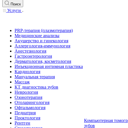
Поиск
Услуги
PRP-терапия (плазмотерапия)
Медицинские анализы
Акушерство и гинекология
Аллергология-иммунология
Анестезиология
Гастроэнтерология
Дерматология, косметология
Инъекционная интимная пластика
Кардиология
Мануальная терапия
Массаж
КТ диагностика зубов
Неврология
Озонотерапия
Отоларингология
Офтальмология
Педиатрия
Проктология
Компьютерная томогр
Рентген
зубов