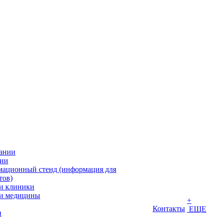
ании
ии
ационный стенд (информация для
тов)
и клиники
и медицины
+
Контакты
ЕЩЕ
ы