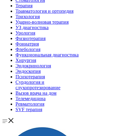
Стоматология
Терапия
Травматология и ортопедия
Трихология
Ударно-волновая терапия
УЗ диагностика
Урология
Физиотерапия
Фониатрия
Флебология
Функциональная диагностика
Хирургия
Эндокринология
Эндоскопия
Психотерапия
Сурдология и
слухопротезирование
Вызов врача на дом
Телемедицина
Ревматология
SVF терапия