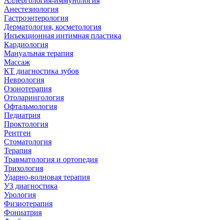
Аллергология-иммунология
Анестезиология
Гастроэнтерология
Дерматология, косметология
Инъекционная интимная пластика
Кардиология
Мануальная терапия
Массаж
КТ диагностика зубов
Неврология
Озонотерапия
Отоларингология
Офтальмология
Педиатрия
Проктология
Рентген
Стоматология
Терапия
Травматология и ортопедия
Трихология
Ударно-волновая терапия
УЗ диагностика
Урология
Физиотерапия
Фониатрия