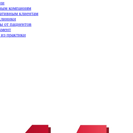
ии
вым компаниям
ативным клиентам
клиники
ы от пациентов
жмент
 из практики