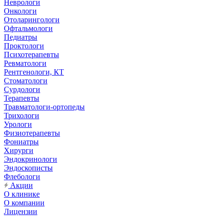
Неврологи
Онкологи
Отоларингологи
Офтальмологи
Педиатры
Проктологи
Психотерапевты
Ревматологи
Рентгенологи, КТ
Стоматологи
Сурдологи
Терапевты
Травматологи-ортопеды
Трихологи
Урологи
Физиотерапевты
Фониатры
Хирурги
Эндокринологи
Эндоскописты
Флебологи
Акции
О клинике
О компании
Лицензии