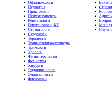
Офтальмологи
Ваканс
Педиатры
Страхо
Проктологи
Корпор
Психотерапевты
Адрес 
Ревматологи
Вопрос
Рентгенологи, КТ
Менед
Стоматологи
Случаи
Сурдологи
Терапевты
Травматологи-ортопеды
Трихологи
Урологи
Физиотерапевты
Фониатры
Хирурги
Эндокринологи
Эндоскописты
Флебологи