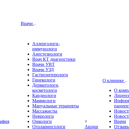
Врачи
Аллергологи-
иммунологи
Анестезиологи
Врач КТ диагностики
Врачи УВТ
Врачи УЗД
Гастроэнтерологи
Гинекологи
О клинике
Дерматологи,
косметологи
О комп
Кардиологи
Лиценз
Маммологи
Информ
Мануальные терапевты
пациен
Массажисты
Новост
Неврологи
Новост
афия
Онкологи
Врачи
Отоларингологи
Акции
Отзыв