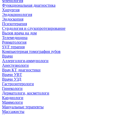
Флебология
Функциональная диагностика
Хирургия
Эндокринология
Эндоскопия
Психотерапия
Сурдология и слухопротезирование
Вызов врача на дом
Телемедицина
Ревматология
SVF терапия
Компьютерная томография зубов
Врачи
Аллергологи-иммунологи
Анестезиологи
Врач КТ диагностики
Врачи УВТ
Врачи УЗД
Гастроэнтерологи
Гинекологи
Дерматологи, косметологи
Кардиологи
Маммологи
Мануальные терапевты
Массажисты